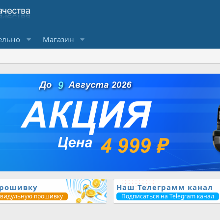
ельно
Магазин
прошивку
Наш Телеграмм канал
ивидульную прошивку
Подписаться на Telegram канал