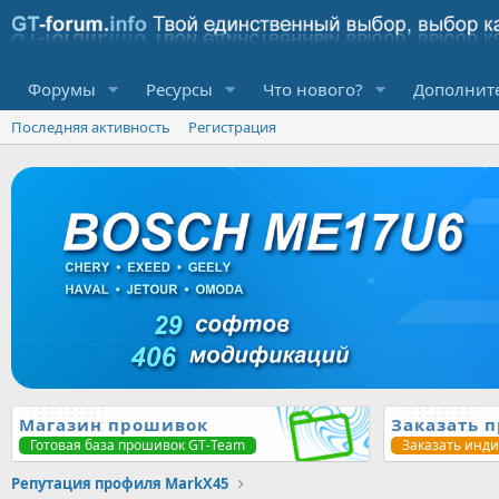
Форумы
Ресурсы
Что нового?
Дополнит
Последняя активность
Регистрация
Магазин прошивок
Заказать 
Готовая база прошивок GT-Team
Заказать инд
Репутация профиля MarkX45