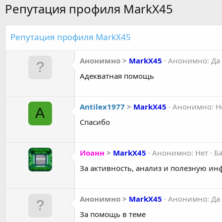
Репутация профиля MarkX45
Репутация профиля MarkX45
Анонимно
>
MarkX45
Анонимно: Да
Адекватная помощь
Antilex1977
>
MarkX45
Анонимно: Н
A
Спасибо
Иоанн
>
MarkX45
Анонимно: Нет
Ба
За активность, анализ и полезную инф
Анонимно
>
MarkX45
Анонимно: Да
За помощь в теме