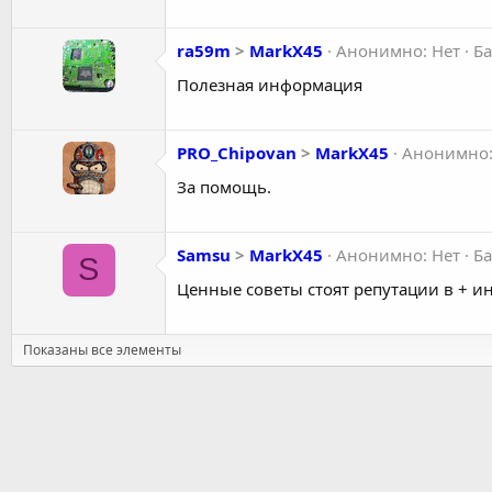
ra59m
>
MarkX45
Анонимно: Нет
Ба
Полезная информация
PRO_Chipovan
>
MarkX45
Анонимно:
За помощь.
Samsu
>
MarkX45
Анонимно: Нет
Ба
S
Ценные советы стоят репутации в + ин
Показаны все элементы