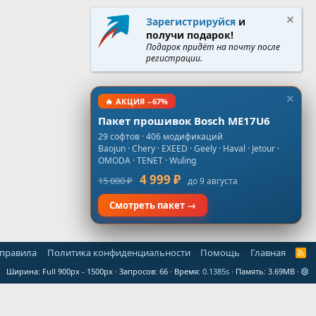
Зарегистрируйся
и
получи подарок!
Подарок придёт на почту после
регистрации.
🔥 АКЦИЯ −67%
Пакет прошивок Bosch ME17U6
29 софтов · 406 модификаций
Baojun · Chery · EXEED · Geely · Haval · Jetour ·
OMODA · TENET · Wuling
4 999 ₽
15 000 ₽
до 9 августа
Смотреть пакет →
 правила
Политика конфиденциальности
Помощь
Главная
R
S
Ширина
Запросов
66
Время
0.1385s
Память
3.69MB
S