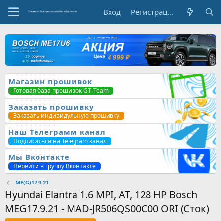
Вход
Регистрация
Магазин прошивок
Готовая база прошивок GT-Team
Заказать прошивку
Заказать индивидульную прошивку
Наш Телеграмм канал
Подписаться на Telegram канал
Мы Вконтакте
Перейти в группу Вконтакте
ME(G)17.9.21
Hyundai Elantra 1.6 MPI, AT, 128 HP Bosch
MEG17.9.21 - MAD-JR506QS00C00 ORI (Сток)