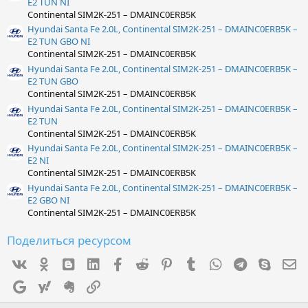
E2 TUN NI
Continental SIM2K-251 – DMAINC0ERB5K
Hyundai Santa Fe 2.0L, Continental SIM2K-251 – DMAINC0ERB5K –
E2 TUN GBO NI
Continental SIM2K-251 – DMAINC0ERB5K
Hyundai Santa Fe 2.0L, Continental SIM2K-251 – DMAINC0ERB5K –
E2 TUN GBO
Continental SIM2K-251 – DMAINC0ERB5K
Hyundai Santa Fe 2.0L, Continental SIM2K-251 – DMAINC0ERB5K –
E2 TUN
Continental SIM2K-251 – DMAINC0ERB5K
Hyundai Santa Fe 2.0L, Continental SIM2K-251 – DMAINC0ERB5K –
E2 NI
Continental SIM2K-251 – DMAINC0ERB5K
Hyundai Santa Fe 2.0L, Continental SIM2K-251 – DMAINC0ERB5K –
E2 GBO NI
Continental SIM2K-251 – DMAINC0ERB5K
Поделиться ресурсом
Vk
Ok
mes_blogger
Linked In
Facebook
Reddit
Pinterest
Tumblr
WhatsApp
Telegram
Skype
Э
Google
Yahoo
Evernote
Ссылка