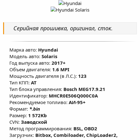
о
а
и
р
с
о
з
д
Серийная прошивка, оригинал, сток.
а
н
и
я
Марка авто:
Hyundai
Модель авто:
Solaris
Год выпуска авто:
2017+
Объем двигателя:
1.6 MPI
Мощность двигателя (в Л.С.):
123
Тип КПП:
AT
Тип блока управления:
Bosch MEG17.9.21
Идентификатор:
MHCR0E506Q000C0A
Рекомендуемое топливо:
АИ-95+
Формат:
*.bin
Размер:
1 572Kb
CVN:
Заводской
Метод программирования:
BSL, OBD2
Загрузчик:
Bitbox, Combiloader, ChipLoader2,