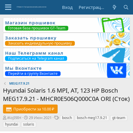
Вход
Регистрация
Магазин прошивок
Готовая база прошивок GT-Team
Заказать прошивку
Заказать индивидульную прошивку
Наш Телеграмм канал
Подписаться на Telegram канал
Мы Вконтакте
Перейти в группу Вконтакте
ME(G)17.9.21
Hyundai Solaris 1.6 MPI, AT, 123 HP Bosch
MEG17.9.21 - MHCR0E506Q000C0A ORI (Сток)
Приобрести за 10.00 ₽
А
Д
Т
iKoJI9IH
29 Июн 2021
bosch
bosch meg17.9.21
gt-team
в
а
е
hyundai
solaris
т
т
г