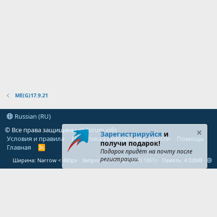
ME(G)17.9.21
Russian (RU)
© Все права защищены
gt-forum.info
Зарегистрируйся
и
Условия и правила
Политика конфиденциальности
Помощь
получи подарок!
Главная
R
Подарок придёт на почту после
S
регистрации.
Ширина
Запросов
71
Время
0.1861s
Память
4.02MB
S