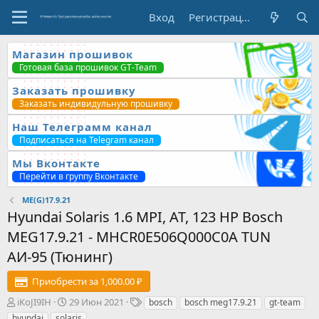
Вход
Регистрация
Магазин прошивок
Готовая база прошивок GT-Team
Заказать прошивку
Заказать индивидульную прошивку
Наш Телеграмм канал
Подписаться на Telegram канал
Мы Вконтакте
Перейти в группу Вконтакте
ME(G)17.9.21
Hyundai Solaris 1.6 MPI, AT, 123 HP Bosch
MEG17.9.21 - MHCR0E506Q000C0A TUN
АИ-95 (Тюнинг)
Приобрести за 1,000.00 ₽
А
Д
Т
iKoJI9IH
29 Июн 2021
bosch
bosch meg17.9.21
gt-team
в
а
е
hyundai
solaris