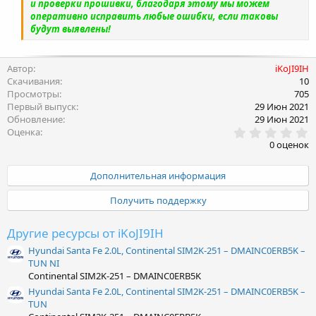
и проверки прошивки, благодаря этому мы можем
оперативно исправить любые ошибки, если таковы
будут выявлены!
Автор
iKoJI9IH
Скачивания
10
Просмотры
705
Первый выпуск
29 Июн 2021
Обновление
29 Июн 2021
0
Оценка
.
0 оценок
0
0
з
Дополнительная информация
в
ё
Получить поддержку
з
д
Другие ресурсы от iKoJI9IH
Hyundai Santa Fe 2.0L, Continental SIM2K-251 – DMAINC0ERB5K –
TUN NI
Continental SIM2K-251 – DMAINC0ERB5K
Hyundai Santa Fe 2.0L, Continental SIM2K-251 – DMAINC0ERB5K –
TUN