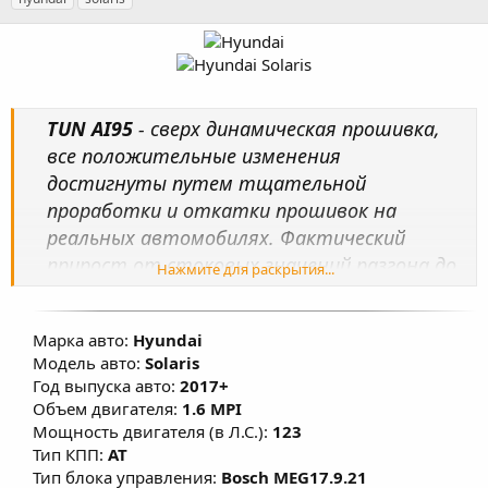
т
т
г
о
а
и
р
с
о
з
д
TUN AI95
- сверх динамическая прошивка,
а
н
все положительные изменения
и
достигнуты путем тщательной
я
проработки и откатки прошивок на
реальных автомобилях. Фактический
прирост от стоковых значений разгона до
Нажмите для раскрытия...
123 км/ч – минус 1 сек при использовании
АИ95! Произведена настройка карт
Марка авто:
Hyundai
топливоподачи, УОЗ, коррекции УОЗ,
Модель авто:
Solaris
системы изменения фаз ГРМ, изменены
Год выпуска авто:
2017+
факторы, влияющие на расчет моментной
Объем двигателя:
1.6 MPI
модели, переработаны алгоритмы
Мощность двигателя (в Л.С.):
123
включения кондиционера в мощностном
Тип КПП:
AT
Тип блока управления:
Bosch MEG17.9.21
режиме, что позволяет улучшить