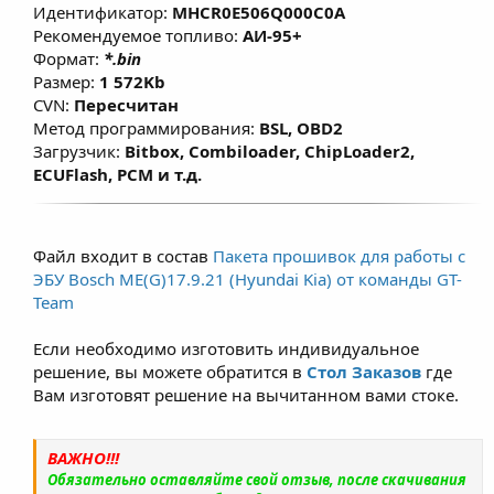
Идентификатор:
MHCR0E506Q000C0A
эластичность и динамику без
Рекомендуемое топливо:
АИ-95+
существенного изменения расхода
Формат:
*.bin
топлива. Данные решения предназначены
Размер:
1 572Kb
для повседневной езды при этом не влияет
CVN:
Пересчитан
Метод программирования:
BSL, OBD2
на ресурс двигателя, а в большинстве
Загрузчик:
Bitbox, Combiloader, ChipLoader2,
случаев при использовании
ECUFlash, PCM и т.д.
рекомендованного топлива (согласно ТТХ
двигателей) - модернизированная и
правильно настроенная программа
Файл входит в состав
Пакета прошивок для работы с
позволяет продлить срок службы ДВС. Для
ЭБУ Bosch ME(G)17.9.21 (Hyundai Kia) от команды GT-
атмосферных двигателей прирост по
Team
крутящему моменту составляет примерно
Если необходимо изготовить индивидуальное
7–15% и зависит от состояния двигателя,
решение, вы можете обратится в
Стол Заказов
где
условий эксплуатации и типа
Вам изготовят решение на вычитанном вами стоке.
используемого топлива.
ВАЖНО!!!
Обязательно оставляйте свой отзыв, после скачивания