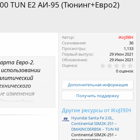
600 TUN E2 АИ-95 (Тюнинг+Евро2)
Автор
iKoJI9IH
Скачивания
36
Просмотры
1,133
Первый выпуск
29 Июн 2021
Обновление
29 Июн 2021
арта Евро-2.
0
Оценка
 использовании
.
0 оценок
0
алитический
0
з
Дополнительная информация
ехнического
в
е изменения
ё
Получить поддержку
з
Произведена
д
аны алгоритмы
Другие ресурсы от iKoJI9IH
амику без
Hyundai Santa Fe 2.0L,
Continental SIM2K-251 –
начения близкие к
DMAINC0ERB5K – TUN NI
 решения
Continental SIM2K-251 –