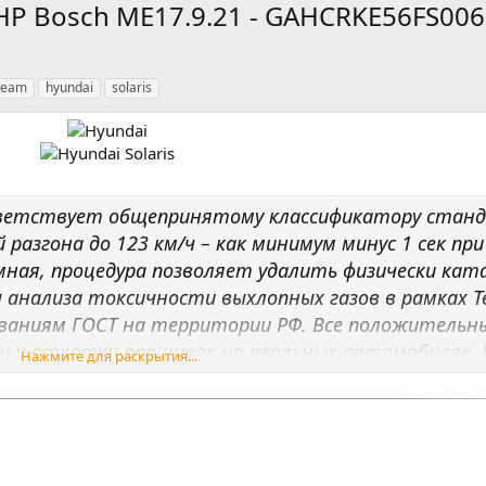
23 HP Bosch ME17.9.21 - GAHCRKE56FS00
team
hyundai
solaris
тветствует общепринятому классификатору станд
азгона до 123 км/ч – как минимум минус 1 сек при
мная, процедура позволяет удалить физически кат
анализа токсичности выхлопных газов в рамках Т
аниям ГОСТ на территории РФ. Все положительны
и откатки прошивок на реальных автомобилях. 
Нажмите для раскрытия...
кции УОЗ, системы изменения фаз ГРМ, переработ
име, что позволяет улучшить эластичность и дин
В большинстве прошивок изменены обороты ХХ в з
рузку на ДВС и улучшает стабильность ХХ. Данные