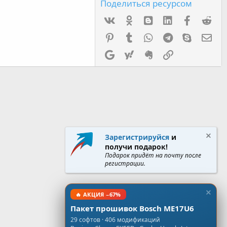
Поделиться ресурсом
Vk
Ok
mes_blogger
Linked In
Facebook
Red
Pinterest
Tumblr
WhatsApp
Telegram
Skype
Эл.
Google
Yahoo
Evernote
Ссылка
Зарегистрируйся
и
получи подарок!
Подарок придёт на почту после
регистрации.
🔥 АКЦИЯ −67%
Пакет прошивок Bosch ME17U6
29 софтов · 406 модификаций