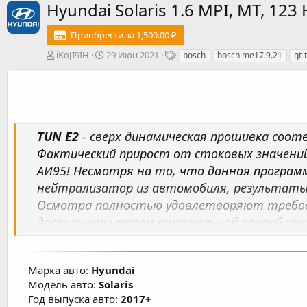
Hyundai Solaris 1.6 MPI, MT, 1
Приобрести за 1,500.00 ₽
А
Д
Т
iKoJI9IH
29 Июн 2021
bosch
bosch me17.9.21
gt-
в
а
е
т
т
г
о
а
и
р
с
о
з
TUN E2
- сверх динамическая прошивка соо
д
Фактический прирост от стоковых значений р
а
н
АИ95! Несмотря на то, что данная програм
и
нейтрализатор из автомобиля, результаты 
я
Осмотра полностью удовлетворяют требов
достигнуты путем тщательной проработки 
настройка карт топливоподачи, УОЗ, корре
включения кондиционера в мощностном реж
Марка авто:
Hyundai
существенного изменения расхода топлива. 
Модель авто:
Solaris
700 об/мин, что снижает вибрационную наг
Год выпуска авто:
2017+