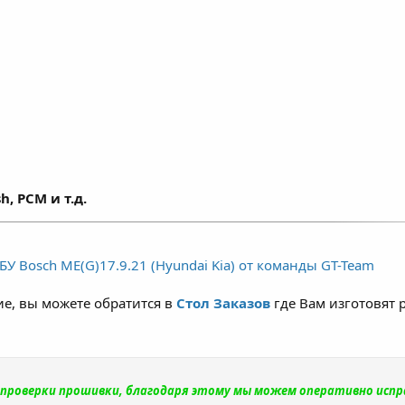
зды, при этом не влияет на ресурс двигателя, а в
 топлива (согласно ТТХ двигателей) - модернизиро
 срок службы ДВС. Для атмосферных двигателей п
–15% и зависит от состояния двигателя, условий
h, PCM и т.д.
У Bosch ME(G)17.9.21 (Hyundai Kia) от команды GT-Team
е, вы можете обратится в
Стол Заказов
где Вам изготовят 
и проверки прошивки, благодаря этому мы можем оперативно исп