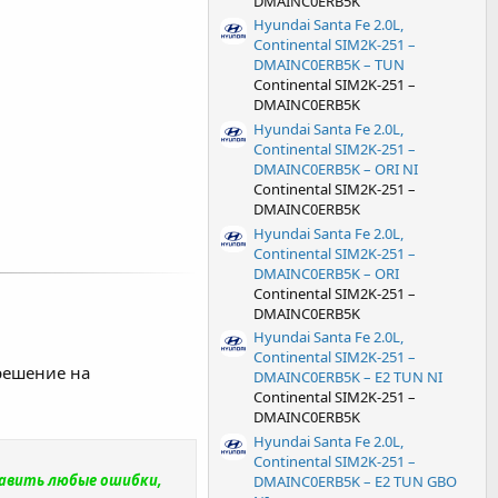
 большинстве
DMAINC0ERB5K
Hyundai Santa Fe 2.0L,
ванная и правильно
Continental SIM2K-251 –
рирост по
DMAINC0ERB5K – TUN
 эксплуатации и
Continental SIM2K-251 –
DMAINC0ERB5K
Hyundai Santa Fe 2.0L,
Continental SIM2K-251 –
DMAINC0ERB5K – ORI NI
Continental SIM2K-251 –
DMAINC0ERB5K
Hyundai Santa Fe 2.0L,
Continental SIM2K-251 –
DMAINC0ERB5K – ORI
Continental SIM2K-251 –
DMAINC0ERB5K
Hyundai Santa Fe 2.0L,
Continental SIM2K-251 –
решение на
DMAINC0ERB5K – E2 TUN NI
Continental SIM2K-251 –
DMAINC0ERB5K
Hyundai Santa Fe 2.0L,
Continental SIM2K-251 –
равить любые ошибки,
DMAINC0ERB5K – E2 TUN GBO