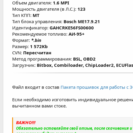
предназначены для повседневной активной е
Объем двигателя:
1.6 MPI
случаев при использовании рекомендованного
Мощность двигателя (в Л.С.):
123
настроенная программа позволяет продлить
Тип КПП:
MT
Тип блока управления:
Bosch ME17.9.21
мощности и моменту составляет примерно 7
Идентификатор:
GAHCRKE56FS00600
типа используемого топлива.
Рекомендуемое топливо:
АИ-95+
Формат:
*.bin
Размер:
1 572Kb
CVN:
Пересчитан
Метод программирования:
BSL, OBD2
Загрузчик:
Bitbox, Combiloader, ChipLoader2, ECUFlas
Файл входит в состав
Пакета прошивок для работы с ЭБ
Если необходимо изготовить индивидуальное решени
вычитанном вами стоке.
ВАЖНО!!!
Обязательно оставляйте свой отзыв, после скачивания 