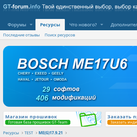
Форумы
Ресурсы
Что нового?
Дополните
Последние отзывы
Поиск ресурсов
Магазин прошивок
Заказать 
Готовая база прошивок GT-Team
Заказать инд
Ресурсы
TEST
ME(G)17.9.21