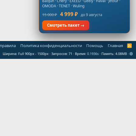
Baojun · Chery · EXEED · Geely · Haval · Jetour ·
OMODA · TENET · Wuling
4 999 ₽
15 000 ₽
до 9 августа
Смотреть пакет →
 правила
Политика конфиденциальности
Помощь
Главная
R
S
Ширина
Запросов
71
Время
0.1936s
Память
4.08MB
S