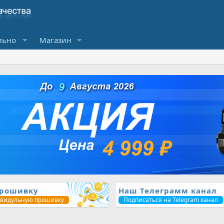
льно
Магазин
прошивку
Наш Телеграмм канал
ивидульную прошивку
Подписаться на Telegram канал