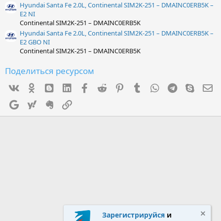
Hyundai Santa Fe 2.0L, Continental SIM2K-251 – DMAINC0ERB5K –
E2 NI
Continental SIM2K-251 – DMAINC0ERB5K
Hyundai Santa Fe 2.0L, Continental SIM2K-251 – DMAINC0ERB5K –
E2 GBO NI
Continental SIM2K-251 – DMAINC0ERB5K
Поделиться ресурсом
Vk
Ok
mes_blogger
Linked In
Facebook
Reddit
Pinterest
Tumblr
WhatsApp
Telegram
Skype
Э
Google
Yahoo
Evernote
Ссылка
Зарегистрируйся
и