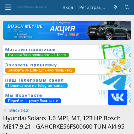
Вход
Регистрация
Магазин прошивок
Готовая база прошивок GT-Team
Заказать прошивку
Заказать индивидульную прошивку
Наш Телеграмм канал
Подписаться на Telegram канал
Мы Вконтакте
Перейти в группу Вконтакте
ME(G)17.9.21
Hyundai Solaris 1.6 MPI, MT, 123 HP Bosch
ME17.9.21 - GAHCRKE56FS00600 TUN АИ-95