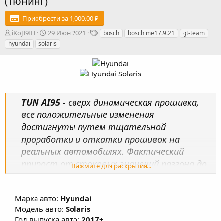
(Тюнинг)
Приобрести за 1,000.00 ₽
А
Д
Т
iKoJI9IH
29 Июн 2021
bosch
bosch me17.9.21
gt-team
в
а
е
hyundai
solaris
т
т
г
о
а
и
р
с
о
з
д
TUN AI95
- сверх динамическая прошивка,
а
н
все положительные изменения
и
достигнуты путем тщательной
я
проработки и откатки прошивок на
реальных автомобилях. Фактический
прирост от стоковых значений разгона до
Нажмите для раскрытия...
123 км/ч – минус 1 сек при использовании
АИ95! Произведена настройка карт
Марка авто:
Hyundai
топливоподачи, УОЗ, коррекции УОЗ,
Модель авто:
Solaris
системы изменения фаз ГРМ, изменены
Год выпуска авто:
2017+