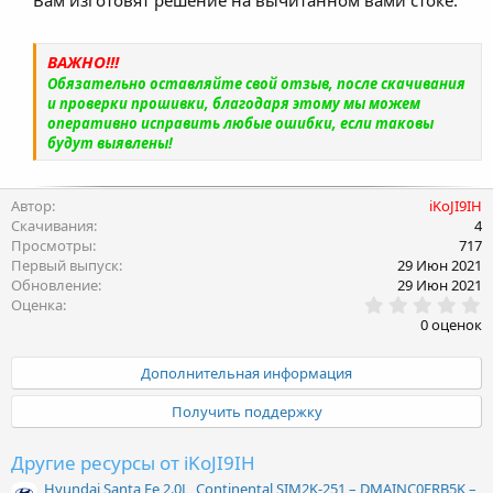
используемого топлива.
ВАЖНО!!!
Обязательно оставляйте свой отзыв, после скачивания
и проверки прошивки, благодаря этому мы можем
оперативно исправить любые ошибки, если таковы
будут выявлены!
Автор
iKoJI9IH
Скачивания
4
Просмотры
717
Первый выпуск
29 Июн 2021
Обновление
29 Июн 2021
0
Оценка
.
0 оценок
0
0
з
Дополнительная информация
в
ё
Получить поддержку
з
д
Другие ресурсы от iKoJI9IH
Hyundai Santa Fe 2.0L, Continental SIM2K-251 – DMAINC0ERB5K –