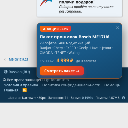
получи подарок!
Подарок придёт на почту после
регистрации.
🔥 АКЦИЯ −67%
Пакет прошивок Bosch ME17U6
29 софтов · 406 модификаций
Baojun · Chery · EXEED · Geely · Haval · Jetour ·
OMODA · TENET · Wuling
ME(G)17.9.21
4 999 ₽
15 000 ₽
до 9 августа
Смотреть пакет →
Russian (RU)
© Все права защищены
gt-forum.info
Условия и правила
Политика конфиденциальности
Помощь
Главная
R
S
Ширина
Запросов
71
Время
0.1991s
Память
4.07MB
S