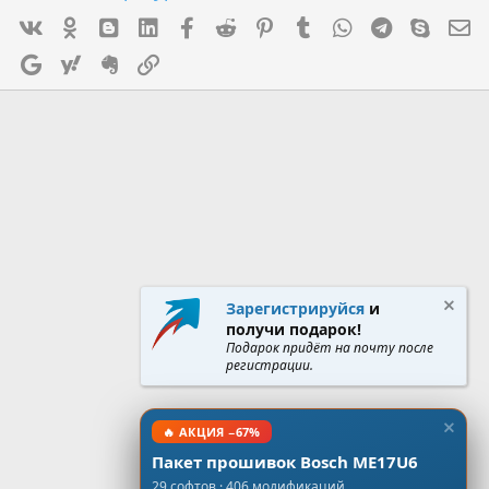
Vk
Ok
mes_blogger
Linked In
Facebook
Reddit
Pinterest
Tumblr
WhatsApp
Telegram
Skype
Э
Google
Yahoo
Evernote
Ссылка
Зарегистрируйся
и
получи подарок!
Подарок придёт на почту после
регистрации.
🔥 АКЦИЯ −67%
Пакет прошивок Bosch ME17U6
29 софтов · 406 модификаций