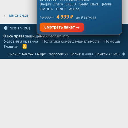
Baojun · Chery · EXEED · Geely · Haval · Jetour ·
OMODA · TENET · Wuling
ME(G)17.9.21
4 999 ₽
15 000 ₽
до 9 августа
Смотреть пакет →
Russian (RU)
© Все права защищены
gt-forum.info
Условия и правила
Политика конфиденциальности
Помощь
Главная
R
S
Ширина
Запросов
71
Время
0.2004s
Память
4.15MB
S