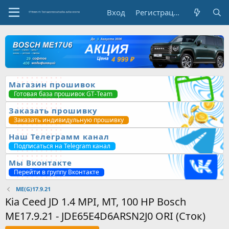
Вход
Регистрация
Магазин прошивок
Готовая база прошивок GT-Team
Заказать прошивку
Заказать индивидульную прошивку
Наш Телеграмм канал
Подписаться на Telegram канал
Мы Вконтакте
Перейти в группу Вконтакте
ME(G)17.9.21
Kia Ceed JD 1.4 MPI, MT, 100 HP Bosch
ME17.9.21 - JDE65E4D6ARSN2J0 ORI (Сток)