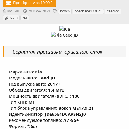
Приобрести за 10.00 ₽
А
Д
Т
iKoJI9IH
29 Июн 2021
bosch
bosch me17.9.21
ceed cd
в
а
е
gt-team
kia
т
т
г
о
а
и
р
с
о
з
д
Серийная прошивка, оригинал, сток.
а
н
и
я
Марка авто:
Kia
Модель авто:
Ceed JD
Год выпуска авто:
2017+
Объем двигателя:
1.4 MPI
Мощность двигателя (в Л.С.):
100
Тип КПП:
MT
Тип блока управления:
Bosch ME17.9.21
Идентификатор:
JDE65E4D6ARSN2J0
Рекомендуемое топливо:
АИ-95+
Формат:
*.bin