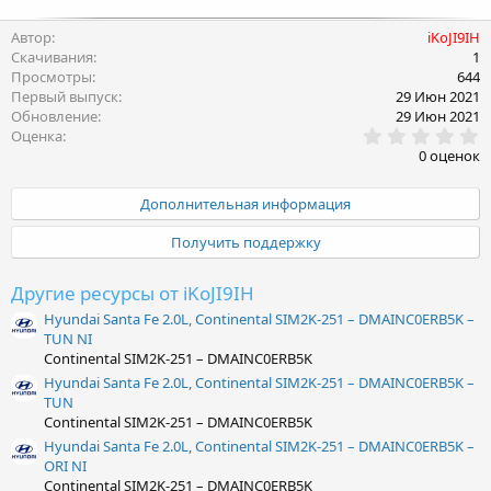
Автор
iKoJI9IH
Скачивания
1
Просмотры
644
Первый выпуск
29 Июн 2021
Обновление
29 Июн 2021
0
Оценка
.
0 оценок
0
0
з
Дополнительная информация
в
ё
Получить поддержку
з
д
Другие ресурсы от iKoJI9IH
Hyundai Santa Fe 2.0L, Continental SIM2K-251 – DMAINC0ERB5K –
TUN NI
Continental SIM2K-251 – DMAINC0ERB5K
Hyundai Santa Fe 2.0L, Continental SIM2K-251 – DMAINC0ERB5K –
TUN
Continental SIM2K-251 – DMAINC0ERB5K
Hyundai Santa Fe 2.0L, Continental SIM2K-251 – DMAINC0ERB5K –
ORI NI
Continental SIM2K-251 – DMAINC0ERB5K