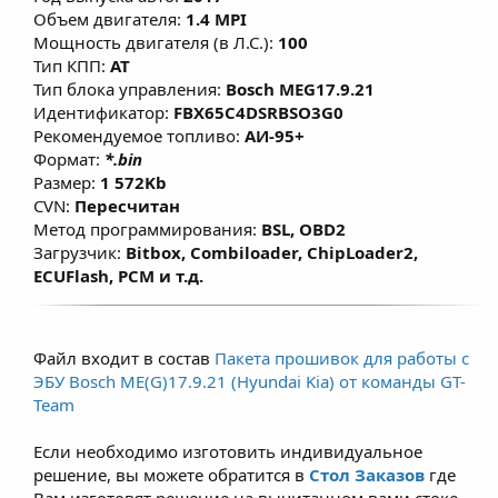
факторы, влияющие на расчет моментной
Объем двигателя:
1.4 MPI
модели, переработаны алгоритмы
Мощность двигателя (в Л.С.):
100
включения кондиционера в мощностном
Тип КПП:
AT
Тип блока управления:
Bosch MEG17.9.21
режиме, что позволяет улучшить
Идентификатор:
FBX65C4DSRBSO3G0
эластичность и динамику без
Рекомендуемое топливо:
АИ-95+
существенного изменения расхода
Формат:
*.bin
топлива. Данные решения предназначены
Размер:
1 572Kb
для повседневной езды при этом не влияет
CVN:
Пересчитан
Метод программирования:
BSL, OBD2
на ресурс двигателя, а в большинстве
Загрузчик:
Bitbox, Combiloader, ChipLoader2,
случаев при использовании
ECUFlash, PCM и т.д.
рекомендованного топлива (согласно ТТХ
двигателей) - модернизированная и
правильно настроенная программа
Файл входит в состав
Пакета прошивок для работы с
позволяет продлить срок службы ДВС. Для
ЭБУ Bosch ME(G)17.9.21 (Hyundai Kia) от команды GT-
атмосферных двигателей прирост по
Team
крутящему моменту составляет примерно
Если необходимо изготовить индивидуальное
7–15% и зависит от состояния двигателя,
решение, вы можете обратится в
Стол Заказов
где
условий эксплуатации и типа
Вам изготовят решение на вычитанном вами стоке.