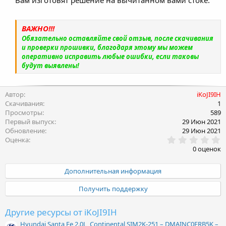
используемого топлива.
ВАЖНО!!!
Обязательно оставляйте свой отзыв, после скачивания
и проверки прошивки, благодаря этому мы можем
оперативно исправить любые ошибки, если таковы
будут выявлены!
Автор
iKoJI9IH
Скачивания
1
Просмотры
589
Первый выпуск
29 Июн 2021
Обновление
29 Июн 2021
0
Оценка
.
0 оценок
0
0
з
Дополнительная информация
в
ё
Получить поддержку
з
д
Другие ресурсы от iKoJI9IH
Hyundai Santa Fe 2.0L, Continental SIM2K-251 – DMAINC0ERB5K –