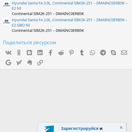
Hyundai Santa Fe 2.0L, Continental SIM2K-251 – DMAINC0ERB5K –
E2 NI
Continental SIM2K-251 – DMAINC0ERB5K
Hyundai Santa Fe 2.0L, Continental SIM2K-251 – DMAINC0ERB5K –
E2 GBO NI
Continental SIM2K-251 – DMAINC0ERB5K
Поделиться ресурсом
Vk
Ok
mes_blogger
Linked In
Facebook
Reddit
Pinterest
Tumblr
WhatsApp
Telegram
Skype
Э
Google
Yahoo
Evernote
Ссылка
Зарегистрируйся
и