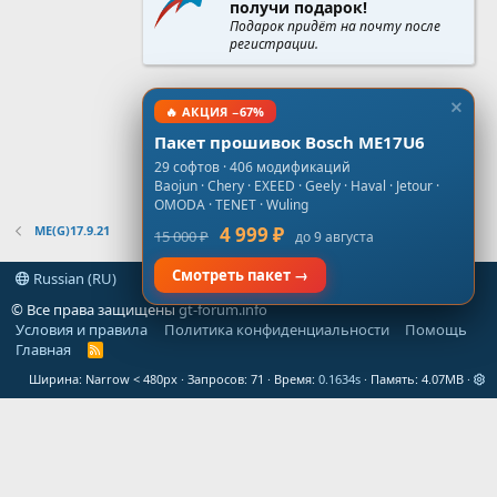
получи подарок!
Подарок придёт на почту после
регистрации.
🔥 АКЦИЯ −67%
Пакет прошивок Bosch ME17U6
29 софтов · 406 модификаций
Baojun · Chery · EXEED · Geely · Haval · Jetour ·
OMODA · TENET · Wuling
ME(G)17.9.21
4 999 ₽
15 000 ₽
до 9 августа
Смотреть пакет →
Russian (RU)
© Все права защищены
gt-forum.info
Условия и правила
Политика конфиденциальности
Помощь
Главная
R
S
Ширина
Запросов
71
Время
0.1634s
Память
4.07MB
S