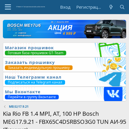
Вход
Регистрация
Магазин прошивок
Готовая база прошивок GT-Team
Заказать прошивку
Заказать индивидульную прошивку
Наш Телеграмм канал
Подписаться на Telegram канал
Мы Вконтакте
Перейти в группу Вконтакте
ME(G)17.9.21
Kia Rio FB 1.4 MPI, AT, 100 HP Bosch
MEG17.9.21 - FBX65C4DSRBSO3G0 TUN АИ-95