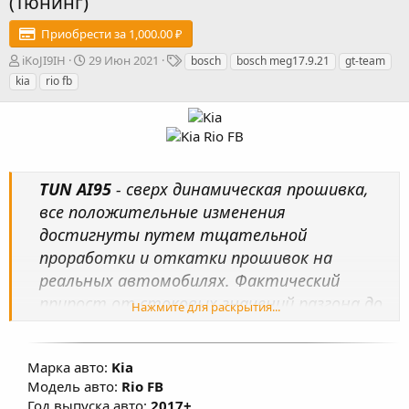
(Тюнинг)
Приобрести за 1,000.00 ₽
А
Д
Т
iKoJI9IH
29 Июн 2021
bosch
bosch meg17.9.21
gt-team
в
а
е
kia
rio fb
т
т
г
о
а
и
р
с
о
з
д
TUN AI95
- сверх динамическая прошивка,
а
н
все положительные изменения
и
достигнуты путем тщательной
я
проработки и откатки прошивок на
реальных автомобилях. Фактический
прирост от стоковых значений разгона до
Нажмите для раскрытия...
100 км/ч – минус 1 сек при использовании
АИ95! Произведена настройка карт
Марка авто:
Kia
топливоподачи, УОЗ, коррекции УОЗ,
Модель авто:
Rio FB
системы изменения фаз ГРМ, изменены
Год выпуска авто:
2017+