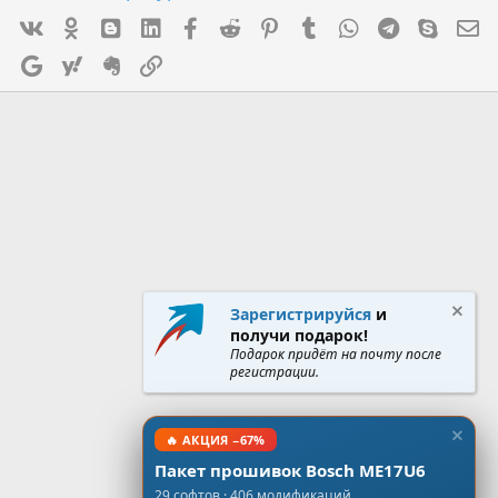
Vk
Ok
mes_blogger
Linked In
Facebook
Reddit
Pinterest
Tumblr
WhatsApp
Telegram
Skype
Э
Google
Yahoo
Evernote
Ссылка
Зарегистрируйся
и
получи подарок!
Подарок придёт на почту после
регистрации.
🔥 АКЦИЯ −67%
Пакет прошивок Bosch ME17U6
29 софтов · 406 модификаций