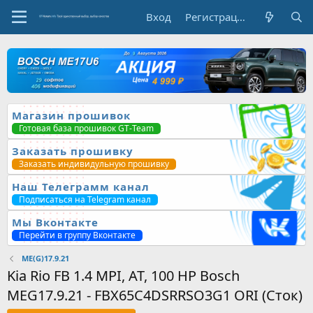
Вход
Регистрация
Магазин прошивок
Готовая база прошивок GT-Team
Заказать прошивку
Заказать индивидульную прошивку
Наш Телеграмм канал
Подписаться на Telegram канал
Мы Вконтакте
Перейти в группу Вконтакте
ME(G)17.9.21
Kia Rio FB 1.4 MPI, AT, 100 HP Bosch
MEG17.9.21 - FBX65C4DSRRSO3G1 ORI (Сток)