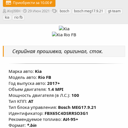
Приобрести за 10.00 ₽
А
Д
Т
iKoJI9IH
29 Июн 2021
bosch
bosch meg17.9.21
gt-team
в
а
е
kia
rio fb
т
т
г
о
а
и
р
с
о
з
д
Серийная прошивка, оригинал, сток.
а
н
и
я
Марка авто:
Kia
Модель авто:
Rio FB
Год выпуска авто:
2017+
Объем двигателя:
1.4 MPI
Мощность двигателя (в Л.С.):
100
Тип КПП:
AT
Тип блока управления:
Bosch MEG17.9.21
Идентификатор:
FBX65C4DSRRSO3G1
Рекомендуемое топливо:
АИ-95+
Формат:
*.bin