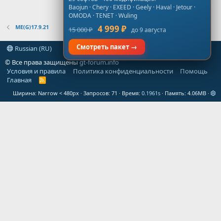
Baojun · Chery · EXEED · Geely · Haval · Jetour ·
OMODA · TENET · Wuling
ME(G)17.9.21
4 999 ₽
15 000 ₽
до 9 августа
Смотреть пакет →
Russian (RU)
© Все права защищены
gt-forum.info
Условия и правила
Политика конфиденциальности
Помощь
Главная
R
S
Ширина
Запросов
71
Время
0.1961s
Память
4.06MB
S