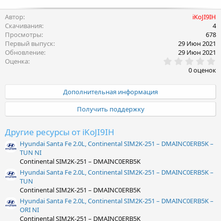
Автор
iKoJI9IH
Скачивания
4
Просмотры
678
Первый выпуск
29 Июн 2021
Обновление
29 Июн 2021
0
Оценка
.
0 оценок
0
0
з
Дополнительная информация
в
ё
Получить поддержку
з
д
Другие ресурсы от iKoJI9IH
Hyundai Santa Fe 2.0L, Continental SIM2K-251 – DMAINC0ERB5K –
TUN NI
Continental SIM2K-251 – DMAINC0ERB5K
Hyundai Santa Fe 2.0L, Continental SIM2K-251 – DMAINC0ERB5K –
TUN
Continental SIM2K-251 – DMAINC0ERB5K
Hyundai Santa Fe 2.0L, Continental SIM2K-251 – DMAINC0ERB5K –
ORI NI
Continental SIM2K-251 – DMAINC0ERB5K