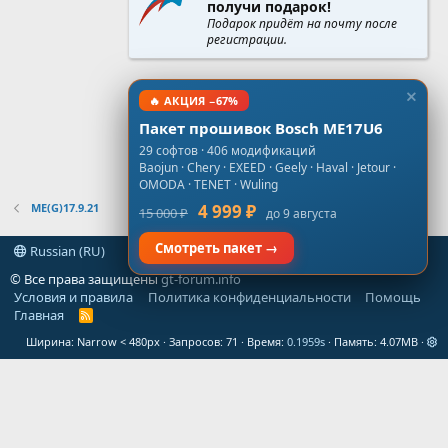
получи подарок!
Подарок придёт на почту после
регистрации.
🔥 АКЦИЯ −67%
Пакет прошивок Bosch ME17U6
29 софтов · 406 модификаций
Baojun · Chery · EXEED · Geely · Haval · Jetour ·
OMODA · TENET · Wuling
ME(G)17.9.21
4 999 ₽
15 000 ₽
до 9 августа
Смотреть пакет →
Russian (RU)
© Все права защищены
gt-forum.info
Условия и правила
Политика конфиденциальности
Помощь
Главная
R
S
Ширина
Запросов
71
Время
0.1959s
Память
4.07MB
S