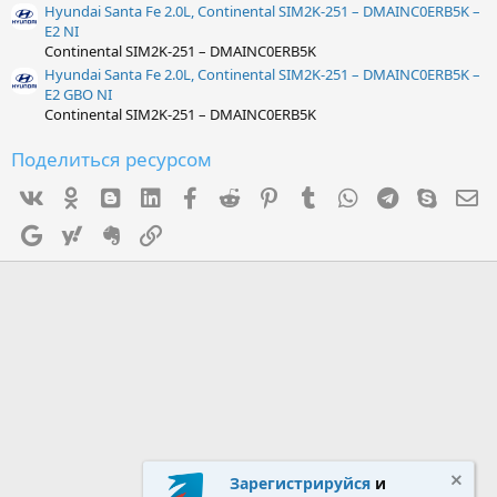
Hyundai Santa Fe 2.0L, Continental SIM2K-251 – DMAINC0ERB5K –
E2 NI
Continental SIM2K-251 – DMAINC0ERB5K
Hyundai Santa Fe 2.0L, Continental SIM2K-251 – DMAINC0ERB5K –
E2 GBO NI
Continental SIM2K-251 – DMAINC0ERB5K
Поделиться ресурсом
Vk
Ok
mes_blogger
Linked In
Facebook
Reddit
Pinterest
Tumblr
WhatsApp
Telegram
Skype
Э
Google
Yahoo
Evernote
Ссылка
Зарегистрируйся
и