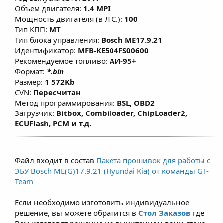
факторы, влияющие на расчет моментной
Объем двигателя:
1.4 MPI
модели, переработаны алгоритмы
Мощность двигателя (в Л.С.):
100
включения кондиционера в мощностном
Тип КПП:
MT
Тип блока управления:
Bosch ME17.9.21
режиме, что позволяет улучшить
Идентификатор:
MFB-KE504FS00600
эластичность и динамику без
Рекомендуемое топливо:
АИ-95+
существенного изменения расхода
Формат:
*.bin
топлива. Данные решения предназначены
Размер:
1 572Kb
для повседневной езды при этом не влияет
CVN:
Пересчитан
Метод программирования:
BSL, OBD2
на ресурс двигателя, а в большинстве
Загрузчик:
Bitbox, Combiloader, ChipLoader2,
случаев при использовании
ECUFlash, PCM и т.д.
рекомендованного топлива (согласно ТТХ
двигателей) - модернизированная и
правильно настроенная программа
Файл входит в состав
Пакета прошивок для работы с
позволяет продлить срок службы ДВС. Для
ЭБУ Bosch ME(G)17.9.21 (Hyundai Kia) от команды GT-
атмосферных двигателей прирост по
Team
крутящему моменту составляет примерно
Если необходимо изготовить индивидуальное
7–15% и зависит от состояния двигателя,
решение, вы можете обратится в
Стол Заказов
где
условий эксплуатации и типа
Вам изготовят решение на вычитанном вами стоке.