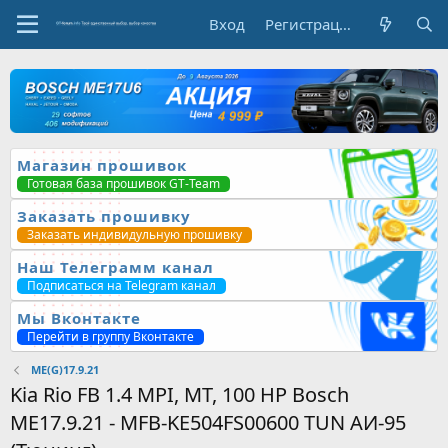
Вход
Регистрация
Магазин прошивок
Готовая база прошивок GT-Team
Заказать прошивку
Заказать индивидульную прошивку
Наш Телеграмм канал
Подписаться на Telegram канал
Мы Вконтакте
Перейти в группу Вконтакте
ME(G)17.9.21
Kia Rio FB 1.4 MPI, MT, 100 HP Bosch
ME17.9.21 - MFB-KE504FS00600 TUN АИ-95