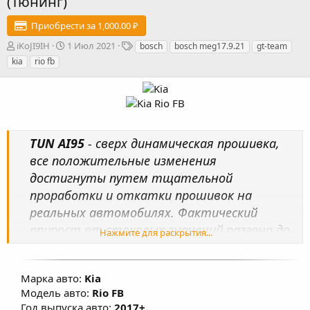
(Тюнинг)
Приобрести за 1,000.00 ₽
А
Д
Т
iKoJI9IH
1 Июл 2021
bosch
bosch meg17.9.21
gt-team
в
а
е
kia
rio fb
т
т
г
о
а
и
р
с
о
з
д
TUN AI95
- сверх динамическая прошивка,
а
н
все положительные изменения
и
достигнуты путем тщательной
я
проработки и откатки прошивок на
реальных автомобилях. Фактический
прирост от стоковых значений разгона до
Нажмите для раскрытия...
100 км/ч – минус 1 сек при использовании
АИ95! Произведена настройка карт
Марка авто:
Kia
топливоподачи, УОЗ, коррекции УОЗ,
Модель авто:
Rio FB
системы изменения фаз ГРМ, изменены
Год выпуска авто:
2017+