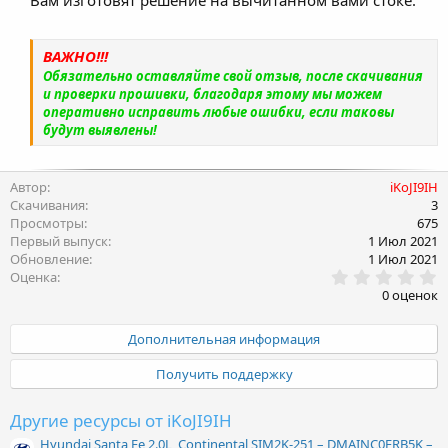
используемого топлива.
ВАЖНО!!!
Обязательно оставляйте свой отзыв, после скачивания
и проверки прошивки, благодаря этому мы можем
оперативно исправить любые ошибки, если таковы
будут выявлены!
Автор
iKoJI9IH
Скачивания
3
Просмотры
675
Первый выпуск
1 Июл 2021
Обновление
1 Июл 2021
0
Оценка
.
0 оценок
0
0
з
Дополнительная информация
в
ё
Получить поддержку
з
д
Другие ресурсы от iKoJI9IH
Hyundai Santa Fe 2.0L, Continental SIM2K-251 – DMAINC0ERB5K –