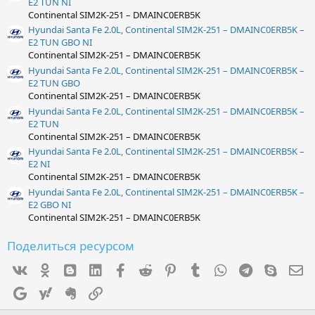
E2 TUN NI
Continental SIM2K-251 – DMAINC0ERB5K
Hyundai Santa Fe 2.0L, Continental SIM2K-251 – DMAINC0ERB5K –
E2 TUN GBO NI
Continental SIM2K-251 – DMAINC0ERB5K
Hyundai Santa Fe 2.0L, Continental SIM2K-251 – DMAINC0ERB5K –
E2 TUN GBO
Continental SIM2K-251 – DMAINC0ERB5K
Hyundai Santa Fe 2.0L, Continental SIM2K-251 – DMAINC0ERB5K –
E2 TUN
Continental SIM2K-251 – DMAINC0ERB5K
Hyundai Santa Fe 2.0L, Continental SIM2K-251 – DMAINC0ERB5K –
E2 NI
Continental SIM2K-251 – DMAINC0ERB5K
Hyundai Santa Fe 2.0L, Continental SIM2K-251 – DMAINC0ERB5K –
E2 GBO NI
Continental SIM2K-251 – DMAINC0ERB5K
Поделиться ресурсом
Vk
Ok
mes_blogger
Linked In
Facebook
Reddit
Pinterest
Tumblr
WhatsApp
Telegram
Skype
Э
Google
Yahoo
Evernote
Ссылка