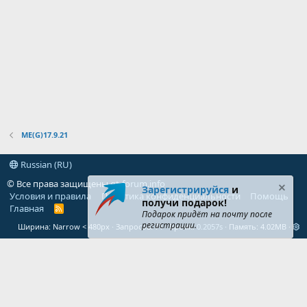
ME(G)17.9.21
Russian (RU)
© Все права защищены
gt-forum.info
Зарегистрируйся
и
Условия и правила
Политика конфиденциальности
Помощь
получи подарок!
Главная
R
Подарок придёт на почту после
S
регистрации.
Ширина
Запросов
71
Время
0.2057s
Память
4.02MB
S