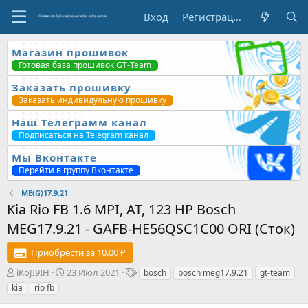
Вход
Регистрация
Магазин прошивок
Готовая база прошивок GT-Team
Заказать прошивку
Заказать индивидульную прошивку
Наш Телеграмм канал
Подписаться на Telegram канал
Мы Вконтакте
Перейти в группу Вконтакте
ME(G)17.9.21
Kia Rio FB 1.6 MPI, AT, 123 HP Bosch
MEG17.9.21 - GAFB-HE56QSC1C00 ORI (Сток)
Приобрести за 10.00 ₽
А
Д
Т
iKoJI9IH
23 Июл 2021
bosch
bosch meg17.9.21
gt-team
в
а
е
kia
rio fb
т
т
г