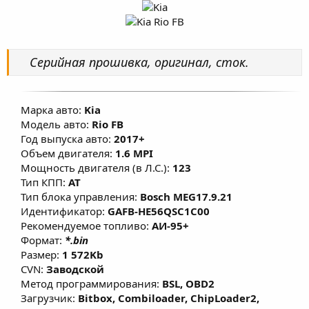
о
а
и
р
с
о
з
д
Серийная прошивка, оригинал, сток.
а
н
и
я
Марка авто:
Kia
Модель авто:
Rio FB
Год выпуска авто:
2017+
Объем двигателя:
1.6 MPI
Мощность двигателя (в Л.С.):
123
Тип КПП:
AT
Тип блока управления:
Bosch MEG17.9.21
Идентификатор:
GAFB-HE56QSC1C00
Рекомендуемое топливо:
АИ-95+
Формат:
*.bin
Размер:
1 572Kb
CVN:
Заводской
Метод программирования:
BSL, OBD2
Загрузчик:
Bitbox, Combiloader, ChipLoader2,