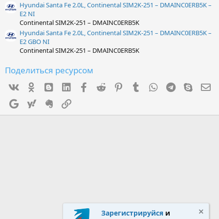
Hyundai Santa Fe 2.0L, Continental SIM2K-251 – DMAINC0ERB5K –
E2 NI
Continental SIM2K-251 – DMAINC0ERB5K
Hyundai Santa Fe 2.0L, Continental SIM2K-251 – DMAINC0ERB5K –
E2 GBO NI
Continental SIM2K-251 – DMAINC0ERB5K
Поделиться ресурсом
Vk
Ok
mes_blogger
Linked In
Facebook
Reddit
Pinterest
Tumblr
WhatsApp
Telegram
Skype
Э
Google
Yahoo
Evernote
Ссылка
Зарегистрируйся
и