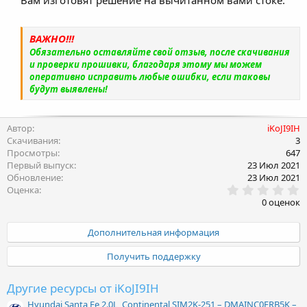
используемого топлива.
ВАЖНО!!!
Обязательно оставляйте свой отзыв, после скачивания
и проверки прошивки, благодаря этому мы можем
оперативно исправить любые ошибки, если таковы
будут выявлены!
Автор
iKoJI9IH
Скачивания
3
Просмотры
647
Первый выпуск
23 Июл 2021
Обновление
23 Июл 2021
0
Оценка
.
0 оценок
0
0
з
Дополнительная информация
в
ё
Получить поддержку
з
д
Другие ресурсы от iKoJI9IH
Hyundai Santa Fe 2.0L, Continental SIM2K-251 – DMAINC0ERB5K –