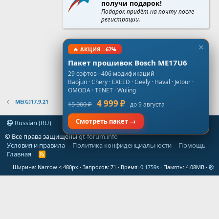
получи подарок!
Подарок придёт на почту после
регистрации.
🔥 АКЦИЯ −67%
Пакет прошивок Bosch ME17U6
29 софтов · 406 модификаций
Baojun · Chery · EXEED · Geely · Haval · Jetour ·
OMODA · TENET · Wuling
ME(G)17.9.21
4 999 ₽
15 000 ₽
до 9 августа
Смотреть пакет →
Russian (RU)
© Все права защищены
gt-forum.info
Условия и правила
Политика конфиденциальности
Помощь
Главная
R
S
Ширина
Запросов
71
Время
0.1759s
Память
4.08MB
S