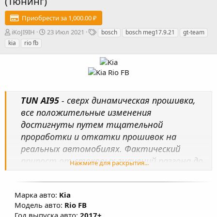
(Тюнинг)
Приобрести за 1,000.00 ₽
А
Д
Т
iKoJI9IH
23 Июл 2021
bosch
bosch meg17.9.21
gt-team
в
а
е
kia
rio fb
т
т
г
о
а
и
р
с
о
з
д
TUN AI95
- сверх динамическая прошивка,
а
н
все положительные изменения
и
достигнуты путем тщательной
я
проработки и откатки прошивок на
реальных автомобилях. Фактический
прирост от стоковых значений разгона до
Нажмите для раскрытия...
100 км/ч – минус 1 сек при использовании
АИ95! Произведена настройка карт
Марка авто:
Kia
топливоподачи, УОЗ, коррекции УОЗ,
Модель авто:
Rio FB
системы изменения фаз ГРМ, изменены
Год выпуска авто:
2017+