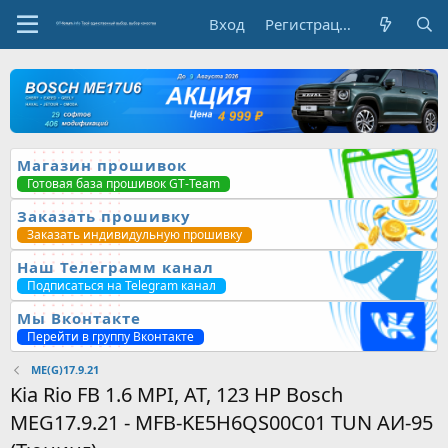
Вход
Регистрация
Магазин прошивок
Готовая база прошивок GT-Team
Заказать прошивку
Заказать индивидульную прошивку
Наш Телеграмм канал
Подписаться на Telegram канал
Мы Вконтакте
Перейти в группу Вконтакте
ME(G)17.9.21
Kia Rio FB 1.6 MPI, AT, 123 HP Bosch
MEG17.9.21 - MFB-KE5H6QS00C01 TUN АИ-95