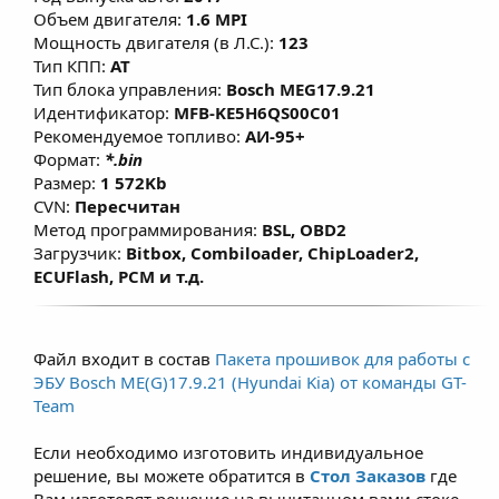
факторы, влияющие на расчет моментной
Объем двигателя:
1.6 MPI
модели, переработаны алгоритмы
Мощность двигателя (в Л.С.):
123
включения кондиционера в мощностном
Тип КПП:
AT
Тип блока управления:
Bosch MEG17.9.21
режиме, что позволяет улучшить
Идентификатор:
MFB-KE5H6QS00C01
эластичность и динамику без
Рекомендуемое топливо:
АИ-95+
существенного изменения расхода
Формат:
*.bin
топлива. Данные решения предназначены
Размер:
1 572Kb
для повседневной езды при этом не влияет
CVN:
Пересчитан
Метод программирования:
BSL, OBD2
на ресурс двигателя, а в большинстве
Загрузчик:
Bitbox, Combiloader, ChipLoader2,
случаев при использовании
ECUFlash, PCM и т.д.
рекомендованного топлива (согласно ТТХ
двигателей) - модернизированная и
правильно настроенная программа
Файл входит в состав
Пакета прошивок для работы с
позволяет продлить срок службы ДВС. Для
ЭБУ Bosch ME(G)17.9.21 (Hyundai Kia) от команды GT-
атмосферных двигателей прирост по
Team
крутящему моменту составляет примерно
Если необходимо изготовить индивидуальное
7–15% и зависит от состояния двигателя,
решение, вы можете обратится в
Стол Заказов
где
условий эксплуатации и типа
Вам изготовят решение на вычитанном вами стоке.