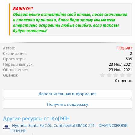
ВАЖНО!!!
Обязательно оставляйте свой отзыв, после скачивания
и проверки прошивки, благодаря этому мы можем
оперативно исправить любые ошибки, если таковы
будут выявлены!
Автор
iKoJI9IH
Скачивания
2
Просмотры
595
Первый выпуск
23 Июл 2021
Обновление
23 Июл 2021
0
Оценка
.
0 оценок
0
0
з
Дополнительная информация
в
ё
Получить поддержку
з
д
Другие ресурсы от iKoJI9IH
Hyundai Santa Fe 2.0L, Continental SIM2K-251 – DMAINC0ERB5K –
TUN NI