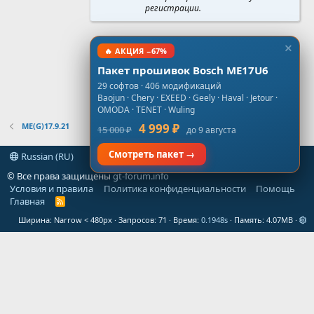
регистрации.
🔥 АКЦИЯ −67%
Пакет прошивок Bosch ME17U6
29 софтов · 406 модификаций
Baojun · Chery · EXEED · Geely · Haval · Jetour ·
OMODA · TENET · Wuling
ME(G)17.9.21
4 999 ₽
15 000 ₽
до 9 августа
Смотреть пакет →
Russian (RU)
© Все права защищены
gt-forum.info
Условия и правила
Политика конфиденциальности
Помощь
Главная
R
S
Ширина
Запросов
71
Время
0.1948s
Память
4.07MB
S