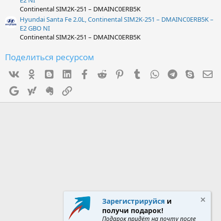
Continental SIM2K-251 – DMAINC0ERB5K
Hyundai Santa Fe 2.0L, Continental SIM2K-251 – DMAINC0ERB5K –
E2 GBO NI
Continental SIM2K-251 – DMAINC0ERB5K
Поделиться ресурсом
Vk
Ok
mes_blogger
Linked In
Facebook
Reddit
Pinterest
Tumblr
WhatsApp
Telegram
Skype
Э
Google
Yahoo
Evernote
Ссылка
Зарегистрируйся
и
получи подарок!
Подарок придёт на почту после