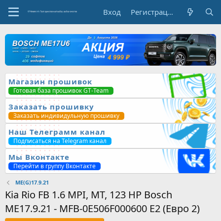
Вход
Регистрация
Магазин прошивок
Готовая база прошивок GT-Team
Заказать прошивку
Заказать индивидульную прошивку
Наш Телеграмм канал
Подписаться на Telegram канал
Мы Вконтакте
Перейти в группу Вконтакте
ME(G)17.9.21
Kia Rio FB 1.6 MPI, MT, 123 HP Bosch
ME17.9.21 - MFB-0E506F000600 E2 (Евро 2)