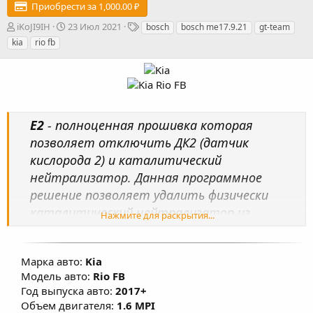
Приобрести за 1,000.00 ₽
А
Д
Т
iKoJI9IH
23 Июл 2021
bosch
bosch me17.9.21
gt-team
в
а
е
kia
rio fb
т
т
г
о
а
и
р
с
о
з
д
E2
- полноценная прошивка которая
а
н
позволяет отключить ДК2 (датчик
и
кислорода 2) и каталитический
я
нейтрализатор. Данная программное
решение позволяет удалить физически
каталитический нейтрализатор из
Нажмите для раскрытия...
автомобиля и ДК2 с отключением разъёма
ДК2 от жгута электропроводки
Марка авто:
Kia
автомобиля.
Модель авто:
Rio FB
Год выпуска авто:
2017+
Объем двигателя:
1.6 MPI