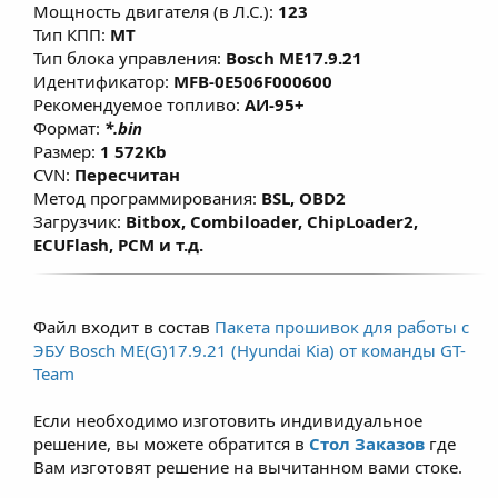
Мощность двигателя (в Л.С.):
123
Тип КПП:
MT
Тип блока управления:
Bosch ME17.9.21
Идентификатор:
MFB-0E506F000600
Рекомендуемое топливо:
АИ-95+
Формат:
*.bin
Размер:
1 572Kb
CVN:
Пересчитан
Метод программирования:
BSL, OBD2
Загрузчик:
Bitbox, Combiloader, ChipLoader2,
ECUFlash, PCM и т.д.
Файл входит в состав
Пакета прошивок для работы с
ЭБУ Bosch ME(G)17.9.21 (Hyundai Kia) от команды GT-
Team
Если необходимо изготовить индивидуальное
решение, вы можете обратится в
Стол Заказов
где
Вам изготовят решение на вычитанном вами стоке.