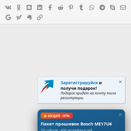
Vk
Ok
mes_blogger
Linked In
Facebook
Reddit
Pinterest
Tumblr
WhatsApp
Telegram
Skype
Э
Google
Yahoo
Evernote
Ссылка
Зарегистрируйся
и
получи подарок!
Подарок придёт на почту после
регистрации.
🔥 АКЦИЯ −67%
Пакет прошивок Bosch ME17U6
29 софтов · 406 модификаций