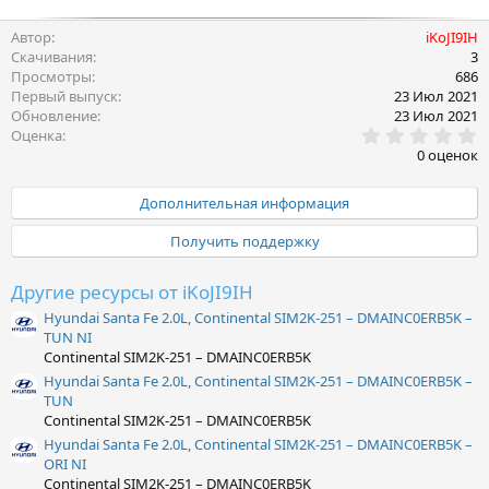
Автор
iKoJI9IH
Скачивания
3
Просмотры
686
Первый выпуск
23 Июл 2021
Обновление
23 Июл 2021
0
Оценка
.
0 оценок
0
0
з
Дополнительная информация
в
ё
Получить поддержку
з
д
Другие ресурсы от iKoJI9IH
Hyundai Santa Fe 2.0L, Continental SIM2K-251 – DMAINC0ERB5K –
TUN NI
Continental SIM2K-251 – DMAINC0ERB5K
Hyundai Santa Fe 2.0L, Continental SIM2K-251 – DMAINC0ERB5K –
TUN
Continental SIM2K-251 – DMAINC0ERB5K
Hyundai Santa Fe 2.0L, Continental SIM2K-251 – DMAINC0ERB5K –
ORI NI
Continental SIM2K-251 – DMAINC0ERB5K