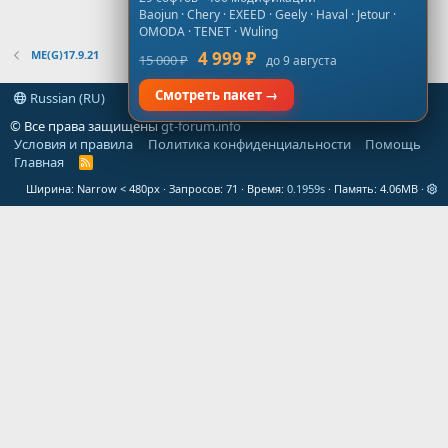
Baojun · Chery · EXEED · Geely · Haval · Jetour ·
OMODA · TENET · Wuling
ME(G)17.9.21
4 999 ₽
15 000 ₽
до 9 августа
Смотреть пакет →
Russian (RU)
© Все права защищены
gt-forum.info
Условия и правила
Политика конфиденциальности
Помощь
Главная
R
S
Ширина
Запросов
71
Время
0.1959s
Память
4.06MB
S