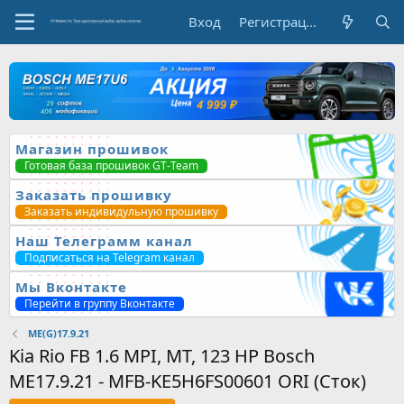
Вход
Регистрация
Магазин прошивок
Готовая база прошивок GT-Team
Заказать прошивку
Заказать индивидульную прошивку
Наш Телеграмм канал
Подписаться на Telegram канал
Мы Вконтакте
Перейти в группу Вконтакте
ME(G)17.9.21
Kia Rio FB 1.6 MPI, MT, 123 HP Bosch
ME17.9.21 - MFB-KE5H6FS00601 ORI (Сток)