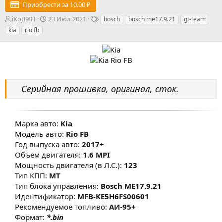
Приобрести за 10.00 ₽
А
Д
Т
iKoJI9IH
23 Июл 2021
bosch
bosch me17.9.21
gt-team
в
а
е
kia
rio fb
т
т
г
о
а
и
р
с
о
з
д
Серийная прошивка, оригинал, сток.
а
н
и
я
Марка авто:
Kia
Модель авто:
Rio FB
Год выпуска авто:
2017+
Объем двигателя:
1.6 MPI
Мощность двигателя (в Л.С.):
123
Тип КПП:
MT
Тип блока управления:
Bosch ME17.9.21
Идентификатор:
MFB-KE5H6FS00601
Рекомендуемое топливо:
АИ-95+
Формат:
*.bin