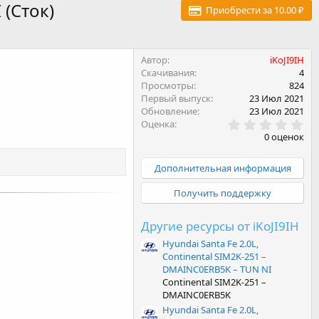
 (Сток)
Приобрести за 10.00 ₽
Автор
iKoJI9IH
Скачивания
4
Просмотры
824
Первый выпуск
23 Июл 2021
Обновление
23 Июл 2021
0
Оценка
.
0 оценок
0
0
з
Дополнительная информация
в
ё
Получить поддержку
з
д
Другие ресурсы от iKoJI9IH
Hyundai Santa Fe 2.0L,
Continental SIM2K-251 –
DMAINC0ERB5K – TUN NI
Continental SIM2K-251 –
DMAINC0ERB5K
Hyundai Santa Fe 2.0L,