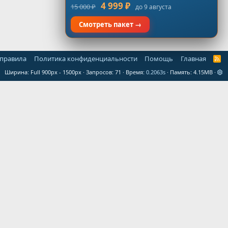
4 999 ₽
15 000 ₽
до 9 августа
Смотреть пакет →
 правила
Политика конфиденциальности
Помощь
Главная
R
S
Ширина
Запросов
71
Время
0.2063s
Память
4.15MB
S