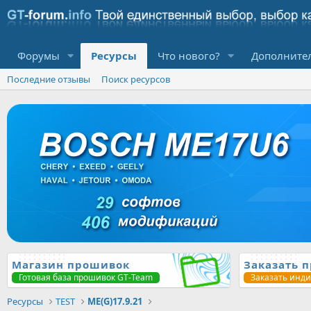
Форумы
Ресурсы
Что нового?
Дополните
Последние отзывы
Поиск ресурсов
Магазин прошивок
Заказать 
Готовая база прошивок GT-Team
Заказать инд
Ресурсы
TEST
ME(G)17.9.21