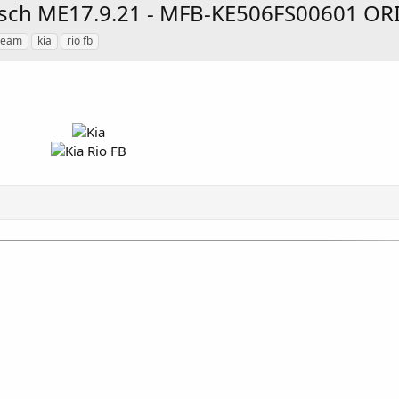
Bosch ME17.9.21 - MFB-KE506FS00601 ORI
team
kia
rio fb