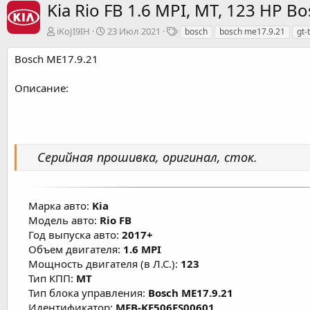
Kia Rio FB 1.6 MPI, MT, 123 HP 
А
Д
Т
iKoJI9IH
23 Июл 2021
bosch
bosch me17.9.21
gt-
в
а
е
т
т
г
Bosch ME17.9.21
о
а
и
р
с
Описание:
о
з
д
а
н
и
Серийная прошивка, оригинал, сток.
я
Марка авто:
Kia
Модель авто:
Rio FB
Год выпуска авто:
2017+
Объем двигателя:
1.6 MPI
Мощность двигателя (в Л.С.):
123
Тип КПП:
MT
Тип блока управления:
Bosch ME17.9.21
Идентификатор:
MFB-KE506FS00601