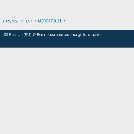
Ресурсы
TEST
ME(G)17.9.21
Russian (RU)
© Все права защищены
gt-forum.info