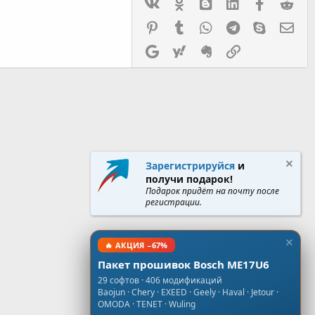
Vk
Ok
mes_blogger
Linked In
Facebook
Red
Pinterest
Tumblr
WhatsApp
Telegram
Skype
Эл.
Google
Yahoo
Evernote
Ссылка
Зарегистрируйся
и
получи подарок!
Подарок придёт на почту после
регистрации.
🔥 АКЦИЯ −67%
Пакет прошивок Bosch ME17U6
29 софтов · 406 модификаций
Baojun · Chery · EXEED · Geely · Haval · Jetour ·
OMODA · TENET · Wuling