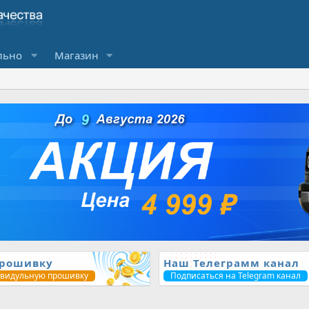
льно
Магазин
прошивку
Наш Телеграмм канал
ивидульную прошивку
Подписаться на Telegram канал