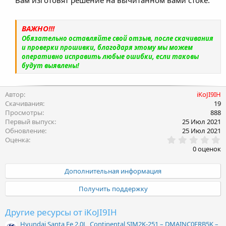
ХХ. Данные решения предназначены для
повседневной активной езды, при этом не
ВАЖНО!!!
влияет на ресурс двигателя, а в
Обязательно оставляйте свой отзыв, после скачивания
большинстве случаев при использовании
и проверки прошивки, благодаря этому мы можем
рекомендованного топлива (согласно ТТХ
оперативно исправить любые ошибки, если таковы
будут выявлены!
двигателей) - модернизированная и
правильно настроенная программа
позволяет продлить срок службы ДВС. Для
Автор
iKoJI9IH
Скачивания
19
атмосферных двигателей прирост по
Просмотры
888
мощности и моменту составляет
Первый выпуск
25 Июл 2021
примерно 7–15% и зависит от состояния
Обновление
25 Июл 2021
0
Оценка
двигателя, условий эксплуатации и типа
.
0 оценок
0
используемого топлива.
0
з
Дополнительная информация
в
ё
Получить поддержку
з
д
Другие ресурсы от iKoJI9IH
Hyundai Santa Fe 2.0L, Continental SIM2K-251 – DMAINC0ERB5K –