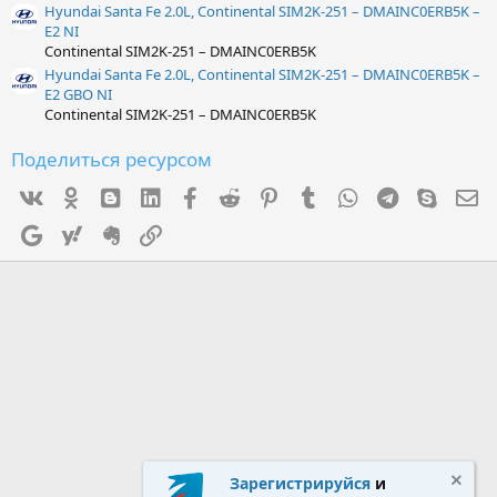
Hyundai Santa Fe 2.0L, Continental SIM2K-251 – DMAINC0ERB5K –
E2 NI
Continental SIM2K-251 – DMAINC0ERB5K
Hyundai Santa Fe 2.0L, Continental SIM2K-251 – DMAINC0ERB5K –
E2 GBO NI
Continental SIM2K-251 – DMAINC0ERB5K
Поделиться ресурсом
Vk
Ok
mes_blogger
Linked In
Facebook
Reddit
Pinterest
Tumblr
WhatsApp
Telegram
Skype
Э
Google
Yahoo
Evernote
Ссылка
Зарегистрируйся
и