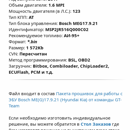
токсичности выхлопных газов в рамках
Объем двигателя:
1.6 MPI
Технического Осмотра полностью
Мощность двигателя (в Л.С.):
123
удовлетворяют требованиям ГОСТ на
Тип КПП:
AT
Тип блока управления:
Bosch MEG17.9.21
территории РФ. Все положительные
Идентификатор:
MSP2JR516Q000C02
изменения достигнуты путем
Рекомендуемое топливо:
АИ-95+
тщательной проработки и откатки
Формат:
*.bin
прошивок на реальных автомобилях.
Размер:
1 572Kb
Произведена настройка карт
CVN:
Пересчитан
Метод программирования:
BSL, OBD2
топливоподачи, УОЗ, коррекции УОЗ,
Загрузчик:
Bitbox, Combiloader, ChipLoader2,
системы изменения фаз ГРМ,
ECUFlash, PCM и т.д.
переработаны алгоритмы включения
кондиционера в мощностном режиме, что
позволяет улучшить эластичность и
Файл входит в состав
Пакета прошивок для работы с
динамику без существенного изменения
ЭБУ Bosch ME(G)17.9.21 (Hyundai Kia) от команды GT-
расхода топлива. В большинстве прошивок
Team
изменены обороты ХХ в значения близкие к
Если необходимо изготовить индивидуальное
700 об/мин, что снижает вибрационную
решение, вы можете обратится в
Стол Заказов
где
нагрузку на ДВС и улучшает стабильность
Вам изготовят решение на вычитанном вами стоке.