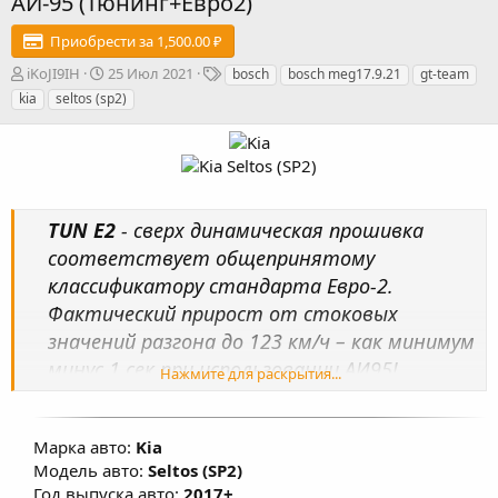
АИ-95 (Тюнинг+Евро2)
Приобрести за 1,500.00 ₽
А
Д
Т
iKoJI9IH
25 Июл 2021
bosch
bosch meg17.9.21
gt-team
в
а
е
kia
seltos (sp2)
т
т
г
о
а
и
р
с
о
з
д
TUN E2
- сверх динамическая прошивка
а
н
соответствует общепринятому
и
классификатору стандарта Евро-2.
я
Фактический прирост от стоковых
значений разгона до 123 км/ч – как минимум
минус 1 сек при использовании АИ95!
Нажмите для раскрытия...
Несмотря на то, что данная программная,
процедура позволяет удалить физически
Марка авто:
Kia
каталитический нейтрализатор из
Модель авто:
Seltos (SP2)
автомобиля, результаты анализа
Год выпуска авто:
2017+