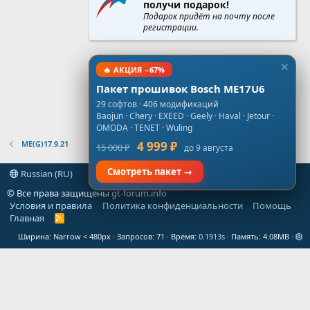
получи подарок!
Подарок придёт на почту после
регистрации.
🔥 АКЦИЯ −67%
Пакет прошивок Bosch ME17U6
29 софтов · 406 модификаций
Baojun · Chery · EXEED · Geely · Haval · Jetour ·
OMODA · TENET · Wuling
ME(G)17.9.21
4 999 ₽
15 000 ₽
до 9 августа
Смотреть пакет →
Russian (RU)
© Все права защищены
gt-forum.info
Условия и правила
Политика конфиденциальности
Помощь
Главная
R
S
Ширина
Запросов
71
Время
0.1913s
Память
4.08MB
S