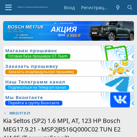
Вход
Регистрация
Магазин прошивок
Готовая база прошивок GT-Team
Заказать прошивку
Заказать индивидульную прошивку
Наш Телеграмм канал
Подписаться на Telegram канал
Мы Вконтакте
Перейти в группу Вконтакте
ME(G)17.9.21
Kia Seltos (SP2) 1.6 MPI, AT, 123 HP Bosch
MEG17.9.21 - MSP2JR516Q000C02 TUN E2