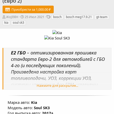
(Евро 2)
Приобрести за 1,000.00 ₽
А
Д
Т
iKoJI9IH
25 Июл 2021
bosch
bosch meg17.9.21
gt-team
в
а
е
kia
soul sk3
т
т
г
о
а
и
р
с
о
з
д
E2 ГБО
– оптимизированная прошивка
а
н
стандарта Евро-2 для автомобилей с ГБО
и
4-го (и последующих поколений).
я
Произведена настройка карт
топливоподачи, УОЗ, коррекции УОЗ,
системы изменения фаз ГРМ, изменены
Нажмите для раскрытия...
температурные пороги работы
вентиляторов охлаждения ДВС, в
Марка авто:
Kia
большинстве прошивок изменены обороты
Модель авто:
Soul SK3
ХХ в значения близкие к 720-750 об/мин, что
Год выпуска авто:
2017+