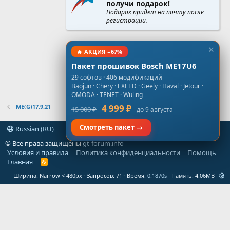
получи подарок!
Подарок придёт на почту после
регистрации.
🔥 АКЦИЯ −67%
Пакет прошивок Bosch ME17U6
29 софтов · 406 модификаций
Baojun · Chery · EXEED · Geely · Haval · Jetour ·
OMODA · TENET · Wuling
ME(G)17.9.21
4 999 ₽
15 000 ₽
до 9 августа
Смотреть пакет →
Russian (RU)
© Все права защищены
gt-forum.info
Условия и правила
Политика конфиденциальности
Помощь
Главная
R
S
Ширина
Запросов
71
Время
0.1870s
Память
4.06MB
S