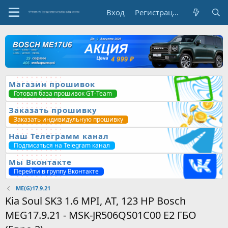
Вход
Регистрация
Магазин прошивок
Готовая база прошивок GT-Team
Заказать прошивку
Заказать индивидульную прошивку
Наш Телеграмм канал
Подписаться на Telegram канал
Мы Вконтакте
Перейти в группу Вконтакте
ME(G)17.9.21
Kia Soul SK3 1.6 MPI, AT, 123 HP Bosch
MEG17.9.21 - MSK-JR506QS01C00 E2 ГБО