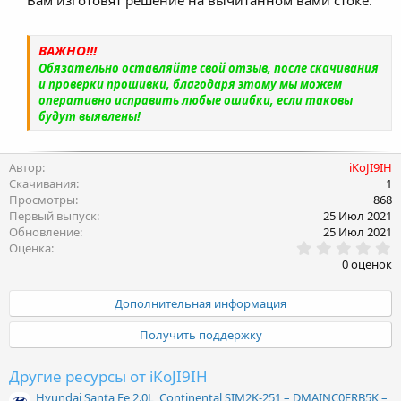
ВАЖНО!!!
Обязательно оставляйте свой отзыв, после скачивания
и проверки прошивки, благодаря этому мы можем
оперативно исправить любые ошибки, если таковы
будут выявлены!
Автор
iKoJI9IH
Скачивания
1
Просмотры
868
Первый выпуск
25 Июл 2021
Обновление
25 Июл 2021
0
Оценка
.
0 оценок
0
0
з
Дополнительная информация
в
ё
Получить поддержку
з
д
Другие ресурсы от iKoJI9IH
Hyundai Santa Fe 2.0L, Continental SIM2K-251 – DMAINC0ERB5K –