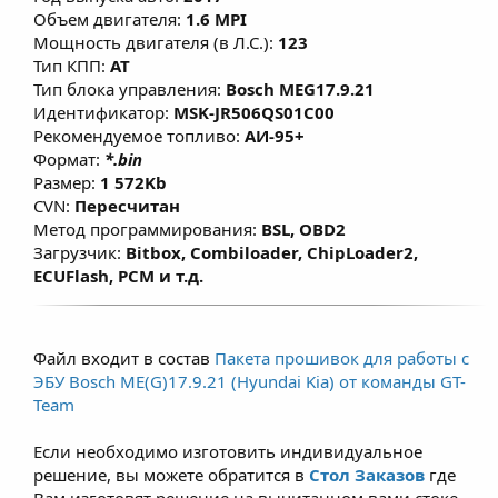
улучшает наполнения газовой смесью
Объем двигателя:
1.6 MPI
камеры сгорания и уменьшает
Мощность двигателя (в Л.С.):
123
температуру в зоне выпускных клапанов.
Тип КПП:
AT
Тип блока управления:
Bosch MEG17.9.21
Данные решения не имеют сильного
Идентификатор:
MSK-JR506QS01C00
мощностного прироста во избежание
Рекомендуемое топливо:
АИ-95+
увеличения расхода топлива (газа) у
Формат:
*.bin
владельцев
Размер:
1 572Kb
CVN:
Пересчитан
Метод программирования:
BSL, OBD2
Загрузчик:
Bitbox, Combiloader, ChipLoader2,
ECUFlash, PCM и т.д.
Файл входит в состав
Пакета прошивок для работы с
ЭБУ Bosch ME(G)17.9.21 (Hyundai Kia) от команды GT-
Team
Если необходимо изготовить индивидуальное
решение, вы можете обратится в
Стол Заказов
где
Вам изготовят решение на вычитанном вами стоке.