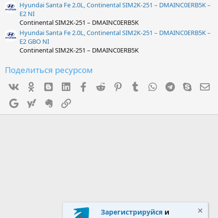
Hyundai Santa Fe 2.0L, Continental SIM2K-251 – DMAINC0ERB5K –
E2 NI
Continental SIM2K-251 – DMAINC0ERB5K
Hyundai Santa Fe 2.0L, Continental SIM2K-251 – DMAINC0ERB5K –
E2 GBO NI
Continental SIM2K-251 – DMAINC0ERB5K
Поделиться ресурсом
Vk
Ok
mes_blogger
Linked In
Facebook
Reddit
Pinterest
Tumblr
WhatsApp
Telegram
Skype
Э
Google
Yahoo
Evernote
Ссылка
Зарегистрируйся
и