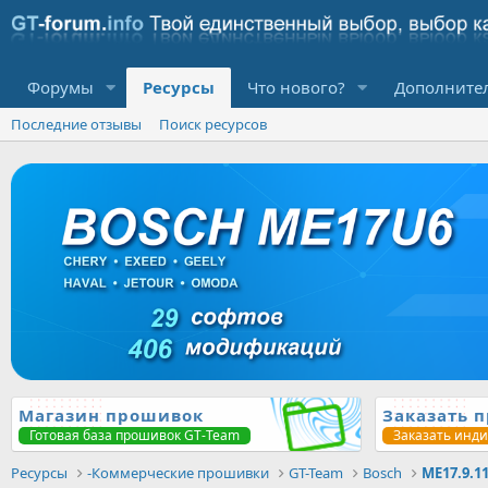
Форумы
Ресурсы
Что нового?
Дополните
Последние отзывы
Поиск ресурсов
Магазин прошивок
Заказать 
Готовая база прошивок GT-Team
Заказать инд
Ресурсы
-Коммерческие прошивки
GT-Team
Bosch
ME17.9.1