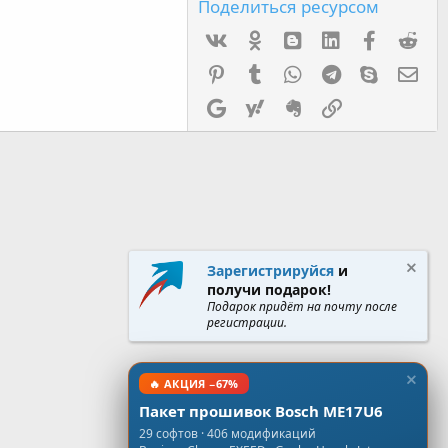
Поделиться ресурсом
Vk
Ok
mes_blogger
Linked In
Facebook
Red
Pinterest
Tumblr
WhatsApp
Telegram
Skype
Эл.
Google
Yahoo
Evernote
Ссылка
Зарегистрируйся
и
получи подарок!
Подарок придёт на почту после
регистрации.
🔥 АКЦИЯ −67%
Пакет прошивок Bosch ME17U6
29 софтов · 406 модификаций