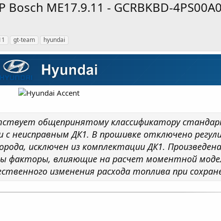
7HP Bosch ME17.9.11 - GCRBKBD-4PS00A
11
gt-team
hyundai
ствует общепринятому классификатору стандарт
и с неисправным ДК1. В прошивке отключено регул
орода, исключен из комплектации ДК1. Произведен
ены факторы, влияющие на расчет моментной моде
ственного изменения расхода топлива при сохране