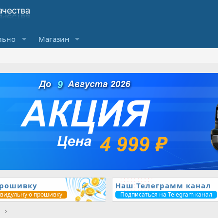
льно
Магазин
прошивку
Наш Телеграмм канал
ивидульную прошивку
Подписаться на Telegram канал
1