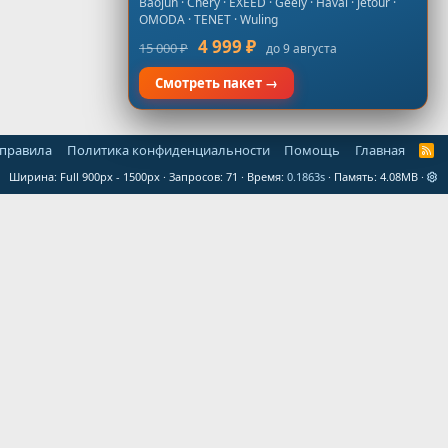
Baojun · Chery · EXEED · Geely · Haval · Jetour ·
OMODA · TENET · Wuling
4 999 ₽
15 000 ₽
до 9 августа
Смотреть пакет →
 правила
Политика конфиденциальности
Помощь
Главная
R
S
Ширина
Запросов
71
Время
0.1863s
Память
4.08MB
S