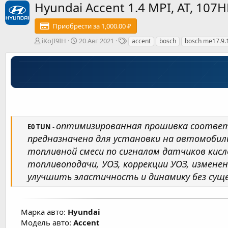
Hyundai Accent 1.4 MPI, AT, 10
Приобрести за 1,000.00 ₽
А
Д
Т
iKoJI9IH
20 Авг 2021
accent
bosch
bosch me17.9.
в
а
е
т
т
г
о
а
и
р
с
о
з
д
а
н
оптимизированная прошивка соответ
E0 TUN
-
и
предназначена для установки на автомобил
я
топливной смеси по сигналам датчиков кисл
топливоподачи, УОЗ, коррекции УОЗ, измен
улучшить эластичность и динамику без суще
Марка авто:
Hyundai
Модель авто:
Accent