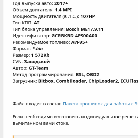
Год выпуска авто:
2017+
Объем двигателя:
1.4 MPI
Мощность двигателя (в Л.С.):
107HP
Тип КПП:
AT
Тип блока управления:
Bosch ME17.9.11
Идентификатор:
GCRBKBD-4PS00A00
Рекомендуемое топливо:
АИ-95+
Формат:
*.bin
Размер:
1 572Kb
CVN:
Заводской
Автор:
GT-Team
Метод программирования:
BSL, OBD2
Загрузчик:
Bitbox, Combiloader, ChipLoader2, ECUFlas
Файл входит в состав
Пакета прошивок для работы с ЭБ
Если необходимо изготовить индивидуальное решени
вычитанном вами стоке.