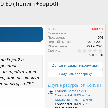
00 E0 (Тюнинг+Евро0)
Автор
iKoJI9IH
Скачивания
1
Просмотры
574
Первый выпуск
20 Авг 2021
Обновление
20 Авг 2021
0
Оценка
.
0 оценок
0
а Евро-2 и
0
з
ирование
Дополнительная информация
в
а настройка карт
ё
Получить поддержку
з
ли, что позволяет
д
нии ресурса ДВС.
Другие ресурсы от iKoJI9IH
Hyundai Santa Fe 2.0L,
Continental SIM2K-251 –
DMAINC0ERB5K – TUN NI
Continental SIM2K-251 –