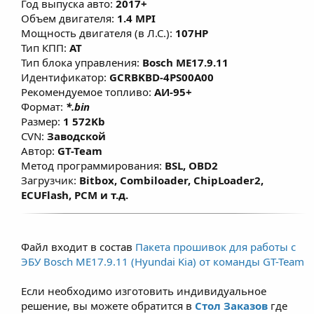
Год выпуска авто:
2017+
токсичности выхлопных газов в рамках
Объем двигателя:
1.4 MPI
Технического Осмотра полностью
Мощность двигателя (в Л.С.):
107HP
удовлетворяют требованиям ГОСТ на
Тип КПП:
AT
Тип блока управления:
Bosch ME17.9.11
территории РФ. Все положительные
Идентификатор:
GCRBKBD-4PS00A00
изменения достигнуты путем
Рекомендуемое топливо:
АИ-95+
тщательной проработки и откатки
Формат:
*.bin
прошивок на реальных автомобилях.
Размер:
1 572Kb
Произведена настройка карт
CVN:
Заводской
Автор:
GT-Team
топливоподачи, УОЗ, коррекции УОЗ,
Метод программирования:
BSL, OBD2
системы изменения фаз ГРМ, что
Загрузчик:
Bitbox, Combiloader, ChipLoader2,
позволяет улучшить эластичность и
ECUFlash, PCM и т.д.
динамику без существенного изменения
расхода топлива. Для атмосферных
двигателей прирост по мощности и
Файл входит в состав
Пакета прошивок для работы с
моменту составляет примерно 7–15% и
ЭБУ Bosch ME17.9.11 (Hyundai Kia) от команды GT-Team
зависит от состояния двигателя, условий
Если необходимо изготовить индивидуальное
эксплуатации и типа используемого
решение, вы можете обратится в
Стол Заказов
где
топлива.