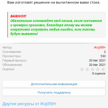
Вам изготовят решение на вычитанном вами стоке.
ВАЖНО!!!
Обязательно оставляйте свой отзыв, после скачивания
и проверки прошивки, благодаря этому мы можем
оперативно исправить любые ошибки, если таковы
будут выявлены!
Автор
iKoJI9IH
Скачивания
2
Просмотры
533
Первый выпуск
20 Авг 2021
Обновление
20 Авг 2021
0
Оценка
.
0 оценок
0
0
з
Дополнительная информация
в
ё
Получить поддержку
з
д
Другие ресурсы от iKoJI9IH