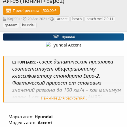
АИ-95 (Тюнинг+Евро2)
Приобрести за 1,500.00 ₽
А
Д
Т
iKoJI9IH
20 Авг 2021
accent
bosch
bosch me17.9.11
в
а
е
gt-team
hyundai
т
т
г
о
а
и
р
с
о
з
д
а
сверх динамическая прошивка
E2 TUN (AI95)
-
н
соответствует общепринятому
и
я
классификатору стандарта Евро-2.
Фактический прирост от стоковых
значений разгона до 100 км/ч – как минимум
минус 1 сек при использовании АИ95!
Нажмите для раскрытия...
Несмотря на то, что данная программная,
процедура позволяет удалить физически
Марка авто:
Hyundai
каталитический нейтрализатор из
Модель авто:
Accent
автомобиля, результаты анализа