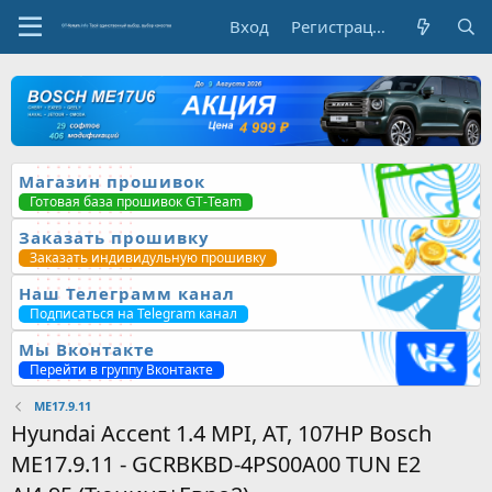
Вход
Регистрация
Магазин прошивок
Готовая база прошивок GT-Team
Заказать прошивку
Заказать индивидульную прошивку
Наш Телеграмм канал
Подписаться на Telegram канал
Мы Вконтакте
Перейти в группу Вконтакте
ME17.9.11
Hyundai Accent 1.4 MPI, AT, 107HP Bosch
ME17.9.11 - GCRBKBD-4PS00A00 TUN E2