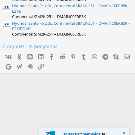
Hyundai Santa Fe 2.0L, Continental SIM2K-251 – DMAINC0ERB5K –
E2 NI
Continental SIM2K-251 – DMAINC0ERB5K
Hyundai Santa Fe 2.0L, Continental SIM2K-251 – DMAINC0ERB5K –
E2 GBO NI
Continental SIM2K-251 – DMAINC0ERB5K
Поделиться ресурсом
Vk
Ok
mes_blogger
Linked In
Facebook
Reddit
Pinterest
Tumblr
WhatsApp
Telegram
Skype
Э
Google
Yahoo
Evernote
Ссылка
Зарегистрируйся
и