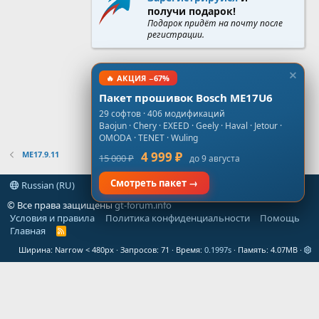
получи подарок!
Подарок придёт на почту после
регистрации.
🔥 АКЦИЯ −67%
Пакет прошивок Bosch ME17U6
29 софтов · 406 модификаций
Baojun · Chery · EXEED · Geely · Haval · Jetour ·
OMODA · TENET · Wuling
ME17.9.11
4 999 ₽
15 000 ₽
до 9 августа
Смотреть пакет →
Russian (RU)
© Все права защищены
gt-forum.info
Условия и правила
Политика конфиденциальности
Помощь
Главная
R
S
Ширина
Запросов
71
Время
0.1997s
Память
4.07MB
S