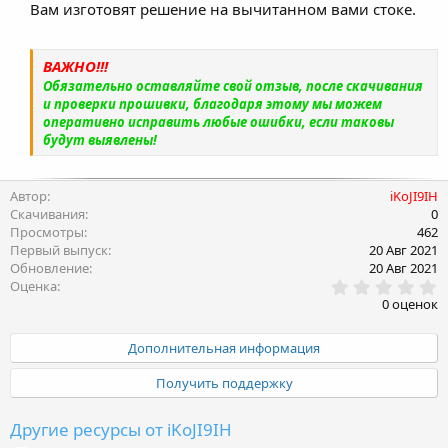
Вам изготовят решение на вычитанном вами стоке.
ВАЖНО!!!
Обязательно оставляйте свой отзыв, после скачивания
и проверки прошивки, благодаря этому мы можем
оперативно исправить любые ошибки, если таковы
будут выявлены!
Автор
iKoJI9IH
Скачивания
0
Просмотры
462
Первый выпуск
20 Авг 2021
Обновление
20 Авг 2021
0
Оценка
.
0 оценок
0
0
з
Дополнительная информация
в
ё
Получить поддержку
з
д
Другие ресурсы от iKoJI9IH