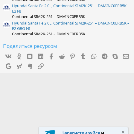
Hyundai Santa Fe 2.0L, Continental SIM2K-251 – DMAINC0ERB5K –
E2 NI
Continental SIM2K-251 – DMAINC0ERB5K
Hyundai Santa Fe 2.0L, Continental SIM2K-251 – DMAINC0ERB5K –
E2 GBO NI
Continental SIM2K-251 – DMAINC0ERB5K
Поделиться ресурсом
Vk
Ok
mes_blogger
Linked In
Facebook
Reddit
Pinterest
Tumblr
WhatsApp
Telegram
Skype
Э
Google
Yahoo
Evernote
Ссылка
Зарегистрируйся
и