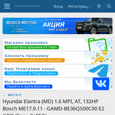
Вход
Регистрация
Магазин прошивок
Готовая база прошивок GT-Team
Заказать прошивку
Заказать индивидульную прошивку
Наш Телеграмм канал
Подписаться на Telegram канал
Мы Вконтакте
Перейти в группу Вконтакте
ME17.9.11
Hyundai Elantra (MD) 1.6 MPI, AT, 132HP
Bosch ME17.9.11 - GAMD-BE36QS00C00 E2