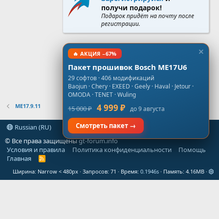
получи подарок!
Подарок придёт на почту после
регистрации.
🔥 АКЦИЯ −67%
Пакет прошивок Bosch ME17U6
29 софтов · 406 модификаций
Baojun · Chery · EXEED · Geely · Haval · Jetour ·
OMODA · TENET · Wuling
ME17.9.11
4 999 ₽
15 000 ₽
до 9 августа
Смотреть пакет →
Russian (RU)
© Все права защищены
gt-forum.info
Условия и правила
Политика конфиденциальности
Помощь
Главная
R
S
Ширина
Запросов
71
Время
0.1946s
Память
4.16MB
S