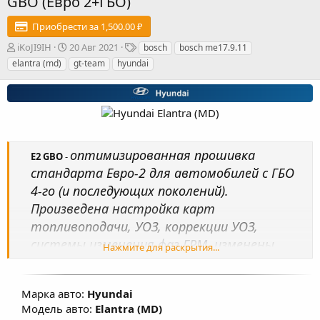
GBO (Евро 2+ГБО)
Приобрести за 1,500.00 ₽
А
Д
Т
iKoJI9IH
20 Авг 2021
bosch
bosch me17.9.11
в
а
е
elantra (md)
gt-team
hyundai
т
т
г
о
а
и
р
с
о
з
д
а
оптимизированная прошивка
E2 GBO
-
н
стандарта Евро-2 для автомобилей с ГБО
и
я
4-го (и последующих поколений).
Произведена настройка карт
топливоподачи, УОЗ, коррекции УОЗ,
системы изменения фаз ГРМ, изменены
Нажмите для раскрытия...
температурные пороги работы
вентиляторов охлаждения ДВС, В
Марка авто:
Hyundai
большинстве прошивок изменены обороты
Модель авто:
Elantra (MD)
ХХ в значения близкие к 720-750 об/мин, что