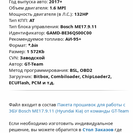
Год выпуска авто:
2017+
улучшает наполнения газовой смесью
Объем двигателя:
1.6 MPI
камеры сгорания и уменьшает
Мощность двигателя (в Л.С.):
132HP
температуру в зоне выпускных клапанов.
Тип КПП:
AT
Тип блока управления:
Bosch ME17.9.11
Данные решения не имеют сильного
Идентификатор:
GAMD-BE36QS00C00
мощностного прироста во избежание
Рекомендуемое топливо:
АИ-95+
увеличения расхода топлива (газа) у
Формат:
*.bin
владельцев.
Размер:
1 572Kb
CVN:
Заводской
Автор:
GT-Team
Метод программирования:
BSL, OBD2
Загрузчик:
Bitbox, Combiloader, ChipLoader2,
ECUFlash, PCM и т.д.
Файл входит в состав
Пакета прошивок для работы с
ЭБУ Bosch ME17.9.11 (Hyundai Kia) от команды GT-Team
Если необходимо изготовить индивидуальное
решение, вы можете обратится в
Стол Заказов
где