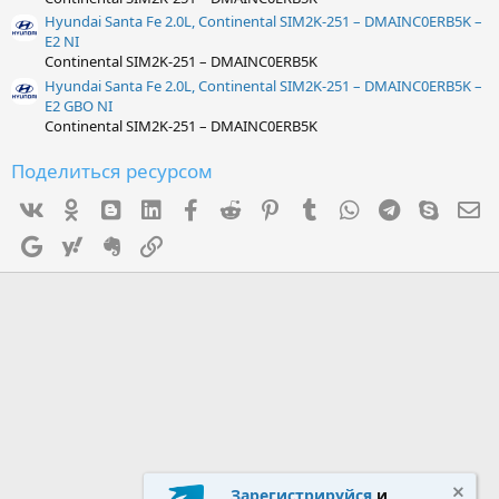
Hyundai Santa Fe 2.0L, Continental SIM2K-251 – DMAINC0ERB5K –
E2 NI
Continental SIM2K-251 – DMAINC0ERB5K
Hyundai Santa Fe 2.0L, Continental SIM2K-251 – DMAINC0ERB5K –
E2 GBO NI
Continental SIM2K-251 – DMAINC0ERB5K
Поделиться ресурсом
Vk
Ok
mes_blogger
Linked In
Facebook
Reddit
Pinterest
Tumblr
WhatsApp
Telegram
Skype
Э
Google
Yahoo
Evernote
Ссылка
Зарегистрируйся
и