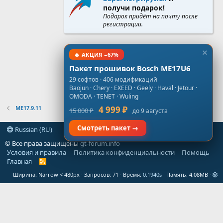
получи подарок!
Подарок придёт на почту после
регистрации.
🔥 АКЦИЯ −67%
Пакет прошивок Bosch ME17U6
29 софтов · 406 модификаций
Baojun · Chery · EXEED · Geely · Haval · Jetour ·
OMODA · TENET · Wuling
ME17.9.11
4 999 ₽
15 000 ₽
до 9 августа
Смотреть пакет →
Russian (RU)
© Все права защищены
gt-forum.info
Условия и правила
Политика конфиденциальности
Помощь
Главная
R
S
Ширина
Запросов
71
Время
0.1940s
Память
4.08MB
S