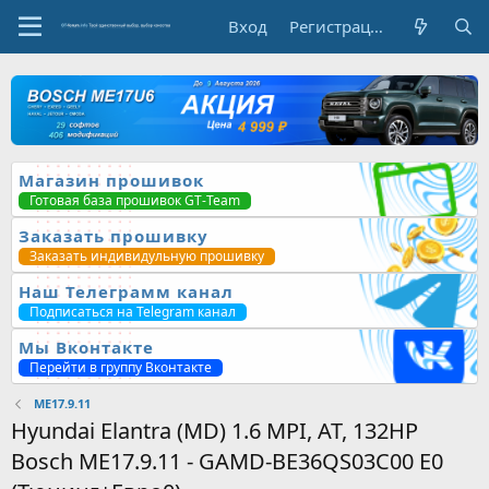
Вход
Регистрация
Магазин прошивок
Готовая база прошивок GT-Team
Заказать прошивку
Заказать индивидульную прошивку
Наш Телеграмм канал
Подписаться на Telegram канал
Мы Вконтакте
Перейти в группу Вконтакте
ME17.9.11
Hyundai Elantra (MD) 1.6 MPI, AT, 132HP
Bosch ME17.9.11 - GAMD-BE36QS03C00 E0