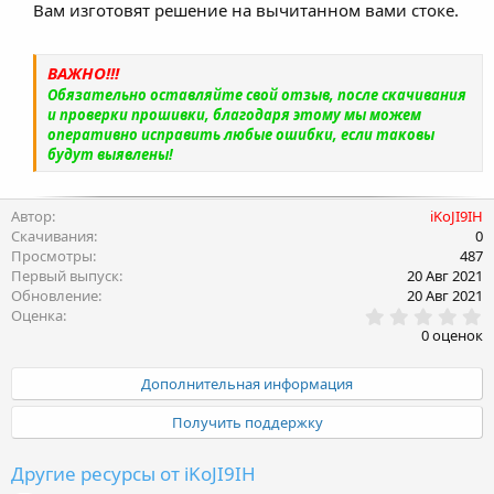
Вам изготовят решение на вычитанном вами стоке.
ВАЖНО!!!
Обязательно оставляйте свой отзыв, после скачивания
и проверки прошивки, благодаря этому мы можем
оперативно исправить любые ошибки, если таковы
будут выявлены!
Автор
iKoJI9IH
Скачивания
0
Просмотры
487
Первый выпуск
20 Авг 2021
Обновление
20 Авг 2021
0
Оценка
.
0 оценок
0
0
з
Дополнительная информация
в
ё
Получить поддержку
з
д
Другие ресурсы от iKoJI9IH