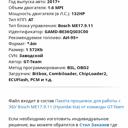
Год выпуска авто:
2017+
изменены факторы, влияющие на расчет
Объем двигателя:
1.6 MPI
моментной модели, что позволяет
Мощность двигателя (в Л.С.):
132HP
улучшить эластичность и динамику без
Тип КПП:
AT
Тип блока управления:
Bosch ME17.9.11
существенного изменения расхода топлива
Идентификатор:
GAMD-BE36QS03C00
при сохранении ресурса ДВС.
Рекомендуемое топливо:
АИ-95+
Формат:
*.bin
Размер:
1 572Kb
CVN:
Заводской
Автор:
GT-Team
Метод программирования:
BSL, OBD2
Загрузчик:
Bitbox, Combiloader, ChipLoader2,
ECUFlash, PCM и т.д.
Файл входит в состав
Пакета прошивок для работы с
ЭБУ Bosch ME17.9.11 (Hyundai Kia) от команды GT-Team
Если необходимо изготовить индивидуальное
решение, вы можете обратится в
Стол Заказов
где