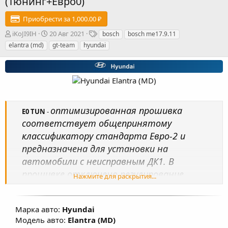
(Тюнинг+Евро0)
Приобрести за 1,000.00 ₽
А
Д
Т
iKoJI9IH
20 Авг 2021
bosch
bosch me17.9.11
в
а
е
elantra (md)
gt-team
hyundai
т
т
г
о
а
и
р
с
о
з
д
а
оптимизированная прошивка
E0 TUN
-
н
соответствует общепринятому
и
я
классификатору стандарта Евро-2 и
предназначена для установки на
автомобили с неисправным ДК1. В
прошивке отключено регулирование
Нажмите для раскрытия...
топливной смеси по сигналам датчиков
кислорода, исключен из комплектации ДК1.
Марка авто:
Hyundai
Произведена настройка карт
Модель авто:
Elantra (MD)
топливоподачи, УОЗ, коррекции УОЗ,