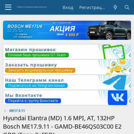
Вход
Регистрация
Магазин прошивок
Готовая база прошивок GT-Team
Заказать прошивку
Заказать индивидульную прошивку
Наш Телеграмм канал
Подписаться на Telegram канал
Мы Вконтакте
Перейти в группу Вконтакте
ME17.9.11
Hyundai Elantra (MD) 1.6 MPI, AT, 132HP
Bosch ME17.9.11 - GAMD-BE46QS03C00 E2