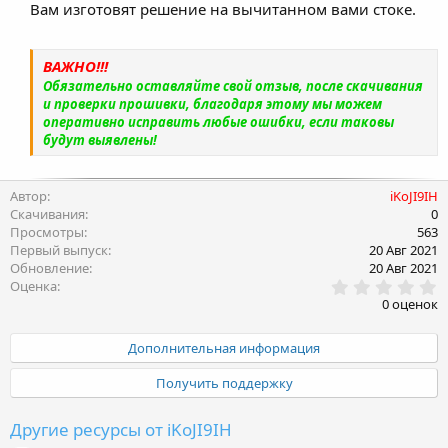
Вам изготовят решение на вычитанном вами стоке.
ВАЖНО!!!
Обязательно оставляйте свой отзыв, после скачивания
и проверки прошивки, благодаря этому мы можем
оперативно исправить любые ошибки, если таковы
будут выявлены!
Автор
iKoJI9IH
Скачивания
0
Просмотры
563
Первый выпуск
20 Авг 2021
Обновление
20 Авг 2021
0
Оценка
.
0 оценок
0
0
з
Дополнительная информация
в
ё
Получить поддержку
з
д
Другие ресурсы от iKoJI9IH