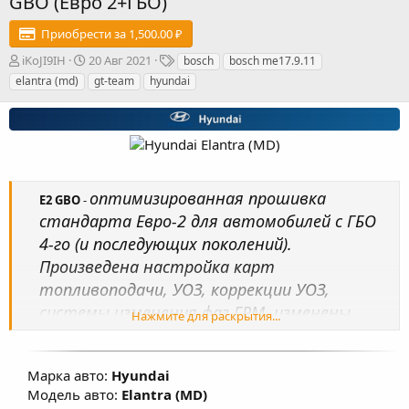
GBO (Евро 2+ГБО)
Приобрести за 1,500.00 ₽
А
Д
Т
iKoJI9IH
20 Авг 2021
bosch
bosch me17.9.11
в
а
е
elantra (md)
gt-team
hyundai
т
т
г
о
а
и
р
с
о
з
д
а
оптимизированная прошивка
E2 GBO
-
н
стандарта Евро-2 для автомобилей с ГБО
и
я
4-го (и последующих поколений).
Произведена настройка карт
топливоподачи, УОЗ, коррекции УОЗ,
системы изменения фаз ГРМ, изменены
Нажмите для раскрытия...
температурные пороги работы
вентиляторов охлаждения ДВС, В
Марка авто:
Hyundai
большинстве прошивок изменены обороты
Модель авто:
Elantra (MD)
ХХ в значения близкие к 720-750 об/мин, что