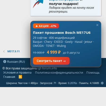
получи подарок!
Подарок придёт на почту после
регистрации.
🔥 АКЦИЯ −67%
Пакет прошивок Bosch ME17U6
29 софтов · 406 модификаций
Baojun · Chery · EXEED · Geely · Haval · Jetour ·
OMODA · TENET · Wuling
ME17.9.11
4 999 ₽
15 000 ₽
до 9 августа
Смотреть пакет →
Russian (RU)
© Все права защищены
gt-forum.info
Условия и правила
Политика конфиденциальности
Помощь
Главная
R
S
Ширина
Запросов
71
Время
0.2076s
Память
4.16MB
S