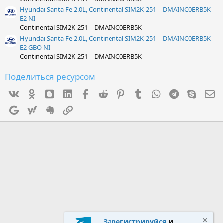
Hyundai Santa Fe 2.0L, Continental SIM2K-251 – DMAINC0ERB5K –
E2 NI
Continental SIM2K-251 – DMAINC0ERB5K
Hyundai Santa Fe 2.0L, Continental SIM2K-251 – DMAINC0ERB5K –
E2 GBO NI
Continental SIM2K-251 – DMAINC0ERB5K
Поделиться ресурсом
Vk
Ok
mes_blogger
Linked In
Facebook
Reddit
Pinterest
Tumblr
WhatsApp
Telegram
Skype
Э
Google
Yahoo
Evernote
Ссылка
Зарегистрируйся
и