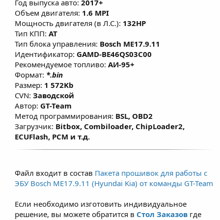
Год выпуска авто:
2017+
улучшает наполнения газовой смесью
Объем двигателя:
1.6 MPI
камеры сгорания и уменьшает
Мощность двигателя (в Л.С.):
132HP
температуру в зоне выпускных клапанов.
Тип КПП:
AT
Тип блока управления:
Bosch ME17.9.11
Данные решения не имеют сильного
Идентификатор:
GAMD-BE46QS03C00
мощностного прироста во избежание
Рекомендуемое топливо:
АИ-95+
увеличения расхода топлива (газа) у
Формат:
*.bin
владельцев.
Размер:
1 572Kb
CVN:
Заводской
Автор:
GT-Team
Метод программирования:
BSL, OBD2
Загрузчик:
Bitbox, Combiloader, ChipLoader2,
ECUFlash, PCM и т.д.
Файл входит в состав
Пакета прошивок для работы с
ЭБУ Bosch ME17.9.11 (Hyundai Kia) от команды GT-Team
Если необходимо изготовить индивидуальное
решение, вы можете обратится в
Стол Заказов
где