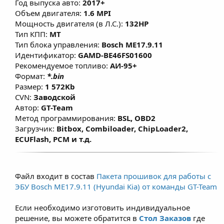
Год выпуска авто:
2017+
моментной модели, что позволяет
Объем двигателя:
1.6 MPI
улучшить эластичность и динамику без
Мощность двигателя (в Л.С.):
132HP
существенного изменения расхода топлива
Тип КПП:
MT
Тип блока управления:
Bosch ME17.9.11
при сохранении ресурса ДВС.
Идентификатор:
GAMD-BE46FS01600
Рекомендуемое топливо:
АИ-95+
Формат:
*.bin
Размер:
1 572Kb
CVN:
Заводской
Автор:
GT-Team
Метод программирования:
BSL, OBD2
Загрузчик:
Bitbox, Combiloader, ChipLoader2,
ECUFlash, PCM и т.д.
Файл входит в состав
Пакета прошивок для работы с
ЭБУ Bosch ME17.9.11 (Hyundai Kia) от команды GT-Team
Если необходимо изготовить индивидуальное
решение, вы можете обратится в
Стол Заказов
где