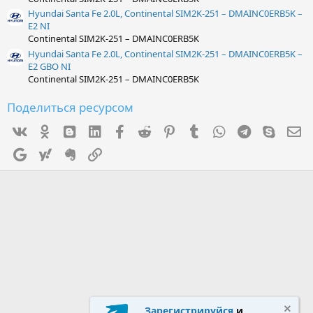
Hyundai Santa Fe 2.0L, Continental SIM2K-251 – DMAINC0ERB5K –
E2 NI
Continental SIM2K-251 – DMAINC0ERB5K
Hyundai Santa Fe 2.0L, Continental SIM2K-251 – DMAINC0ERB5K –
E2 GBO NI
Continental SIM2K-251 – DMAINC0ERB5K
Поделиться ресурсом
Vk
Ok
mes_blogger
Linked In
Facebook
Reddit
Pinterest
Tumblr
WhatsApp
Telegram
Skype
Э
Google
Yahoo
Evernote
Ссылка
Зарегистрируйся
и