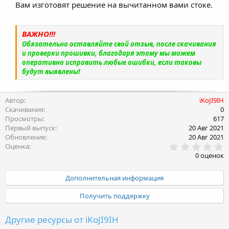
Вам изготовят решение на вычитанном вами стоке.
ВАЖНО!!!
Обязательно оставляйте свой отзыв, после скачивания
и проверки прошивки, благодаря этому мы можем
оперативно исправить любые ошибки, если таковы
будут выявлены!
Автор
iKoJI9IH
Скачивания
0
Просмотры
617
Первый выпуск
20 Авг 2021
Обновление
20 Авг 2021
0
Оценка
.
0 оценок
0
0
з
Дополнительная информация
в
ё
Получить поддержку
з
д
Другие ресурсы от iKoJI9IH