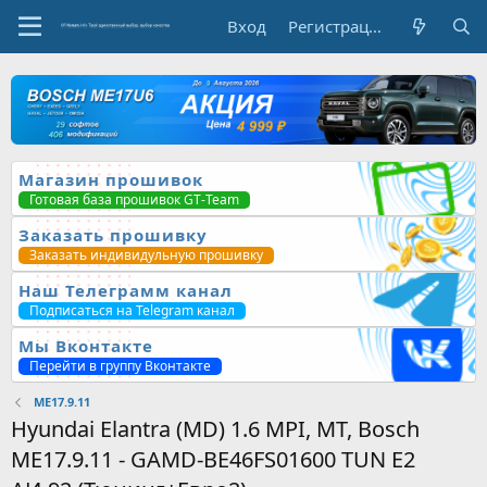
Вход
Регистрация
Магазин прошивок
Готовая база прошивок GT-Team
Заказать прошивку
Заказать индивидульную прошивку
Наш Телеграмм канал
Подписаться на Telegram канал
Мы Вконтакте
Перейти в группу Вконтакте
ME17.9.11
Hyundai Elantra (MD) 1.6 MPI, MT, Bosch
ME17.9.11 - GAMD-BE46FS01600 TUN E2