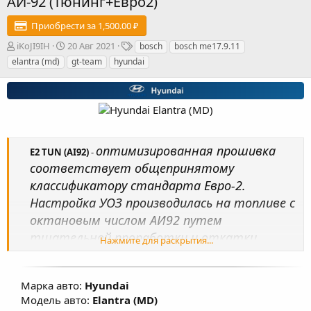
АИ-92 (Тюнинг+Евро2)
Приобрести за 1,500.00 ₽
А
Д
Т
iKoJI9IH
20 Авг 2021
bosch
bosch me17.9.11
в
а
е
elantra (md)
gt-team
hyundai
т
т
г
о
а
и
р
с
о
з
д
а
оптимизированная прошивка
E2 TUN (AI92)
-
н
соответствует общепринятому
и
я
классификатору стандарта Евро-2.
Настройка УОЗ производилась на топливе с
октановым числом АИ92 путем
тщательной проработки и откатки
Нажмите для раскрытия...
прошивок на реальных автомобилях.
Произведена настройка карт
Марка авто:
Hyundai
топливоподачи, УОЗ, коррекции УОЗ,
Модель авто:
Elantra (MD)
изменены факторы, влияющие на расчет