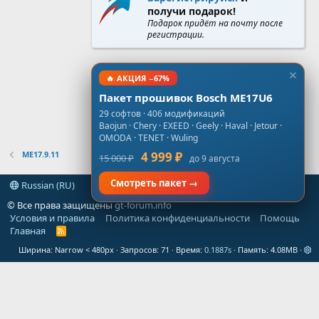
получи подарок!
Подарок придёт на почту после
регистрации.
🔥 АКЦИЯ −67%
Пакет прошивок Bosch ME17U6
29 софтов · 406 модификаций
Baojun · Chery · EXEED · Geely · Haval · Jetour ·
OMODA · TENET · Wuling
ME17.9.11
4 999 ₽
15 000 ₽
до 9 августа
Смотреть пакет →
Russian (RU)
© Все права защищены
gt-forum.info
Условия и правила
Политика конфиденциальности
Помощь
Главная
R
S
Ширина
Запросов
71
Время
0.1887s
Память
4.08MB
S