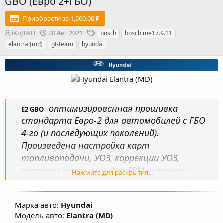
GBO (Евро 2+ГБО)
Приобрести за 1,500.00 ₽
А
Д
Т
iKoJI9IH
20 Авг 2021
bosch
bosch me17.9.11
в
а
е
elantra (md)
gt-team
hyundai
т
т
г
о
а
и
р
с
о
з
д
а
оптимизированная прошивка
E2 GBO
-
н
стандарта Евро-2 для автомобилей с ГБО
и
я
4-го (и последующих поколений).
Произведена настройка карт
топливоподачи, УОЗ, коррекции УОЗ,
системы изменения фаз ГРМ, изменены
Нажмите для раскрытия...
температурные пороги работы
вентиляторов охлаждения ДВС, В
Марка авто:
Hyundai
большинстве прошивок изменены обороты
Модель авто:
Elantra (MD)
ХХ в значения близкие к 720-750 об/мин, что