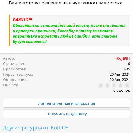
Вам изготовят решение на вычитанном вами стоке.
ВАЖНО!!!
Обязательно оставляйте свой отзыв, после скачивания
и проверки прошивки, благодаря этому мы можем
оперативно исправить любые ошибки, если таковы
будут выявлены!
Автор
iKoJI9IH
Скачивания
0
Просмотры
635
Первый выпуск
20 Авг 2021
Обновление
20 Авг 2021
0
Оценка
.
0 оценок
0
0
з
Дополнительная информация
в
ё
Получить поддержку
з
д
Другие ресурсы от iKoJI9IH