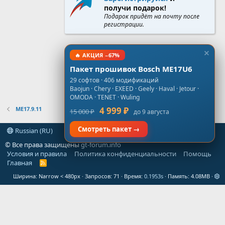
получи подарок!
Подарок придёт на почту после
регистрации.
🔥 АКЦИЯ −67%
Пакет прошивок Bosch ME17U6
29 софтов · 406 модификаций
Baojun · Chery · EXEED · Geely · Haval · Jetour ·
OMODA · TENET · Wuling
ME17.9.11
4 999 ₽
15 000 ₽
до 9 августа
Смотреть пакет →
Russian (RU)
© Все права защищены
gt-forum.info
Условия и правила
Политика конфиденциальности
Помощь
Главная
R
S
Ширина
Запросов
71
Время
0.1953s
Память
4.08MB
S