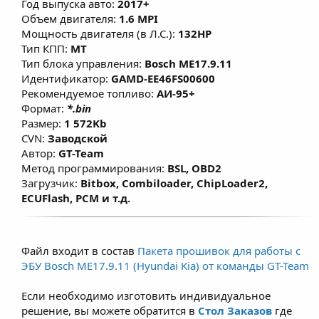
Год выпуска авто:
2017+
улучшает наполнения газовой смесью
Объем двигателя:
1.6 MPI
камеры сгорания и уменьшает
Мощность двигателя (в Л.С.):
132HP
температуру в зоне выпускных клапанов.
Тип КПП:
MT
Тип блока управления:
Bosch ME17.9.11
Данные решения не имеют сильного
Идентификатор:
GAMD-EE46FS00600
мощностного прироста во избежание
Рекомендуемое топливо:
АИ-95+
увеличения расхода топлива (газа) у
Формат:
*.bin
владельцев.
Размер:
1 572Kb
CVN:
Заводской
Автор:
GT-Team
Метод программирования:
BSL, OBD2
Загрузчик:
Bitbox, Combiloader, ChipLoader2,
ECUFlash, PCM и т.д.
Файл входит в состав
Пакета прошивок для работы с
ЭБУ Bosch ME17.9.11 (Hyundai Kia) от команды GT-Team
Если необходимо изготовить индивидуальное
решение, вы можете обратится в
Стол Заказов
где