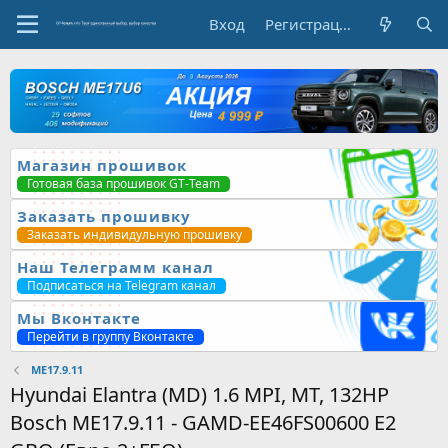
Вход
Регистрация
Магазин прошивок
Готовая база прошивок GT-Team
Заказать прошивку
Заказать индивидульную прошивку
Наш Телеграмм канал
Подписаться на Telegram канал
Мы Вконтакте
Перейти в группу Вконтакте
ME17.9.11
Hyundai Elantra (MD) 1.6 MPI, MT, 132HP
Bosch ME17.9.11 - GAMD-EE46FS00600 E2