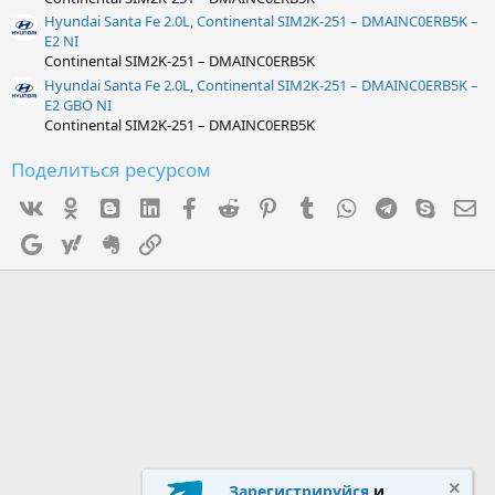
Hyundai Santa Fe 2.0L, Continental SIM2K-251 – DMAINC0ERB5K –
E2 NI
Continental SIM2K-251 – DMAINC0ERB5K
Hyundai Santa Fe 2.0L, Continental SIM2K-251 – DMAINC0ERB5K –
E2 GBO NI
Continental SIM2K-251 – DMAINC0ERB5K
Поделиться ресурсом
Vk
Ok
mes_blogger
Linked In
Facebook
Reddit
Pinterest
Tumblr
WhatsApp
Telegram
Skype
Э
Google
Yahoo
Evernote
Ссылка
Зарегистрируйся
и