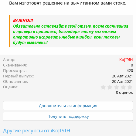
Вам изготовят решение на вычитанном вами стоке.
ВАЖНО!!!
Обязательно оставляйте свой отзыв, после скачивания
и проверки прошивки, благодаря этому мы можем
оперативно исправить любые ошибки, если таковы
будут выявлены!
Автор
iKoJI9IH
Скачивания
0
Просмотры
420
Первый выпуск
20 Авг 2021
Обновление
20 Авг 2021
0
Оценка
.
0 оценок
0
0
з
Дополнительная информация
в
ё
Получить поддержку
з
д
Другие ресурсы от iKoJI9IH