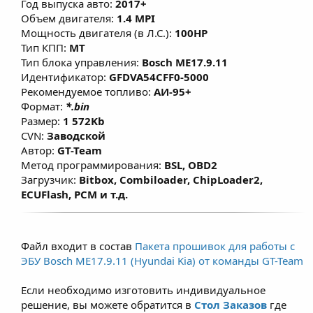
Год выпуска авто:
2017+
моментной модели, что позволяет
Объем двигателя:
1.4 MPI
улучшить эластичность и динамику без
Мощность двигателя (в Л.С.):
100HP
существенного изменения расхода топлива
Тип КПП:
MT
Тип блока управления:
Bosch ME17.9.11
при сохранении ресурса ДВС.
Идентификатор:
GFDVA54CFF0-5000
Рекомендуемое топливо:
АИ-95+
Формат:
*.bin
Размер:
1 572Kb
CVN:
Заводской
Автор:
GT-Team
Метод программирования:
BSL, OBD2
Загрузчик:
Bitbox, Combiloader, ChipLoader2,
ECUFlash, PCM и т.д.
Файл входит в состав
Пакета прошивок для работы с
ЭБУ Bosch ME17.9.11 (Hyundai Kia) от команды GT-Team
Если необходимо изготовить индивидуальное
решение, вы можете обратится в
Стол Заказов
где