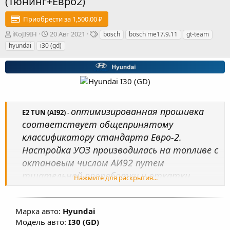
(Тюнинг+Евро2)
Приобрести за 1,500.00 ₽
А
Д
Т
iKoJI9IH
20 Авг 2021
bosch
bosch me17.9.11
gt-team
в
а
е
hyundai
i30 (gd)
т
т
г
о
а
и
р
с
о
з
д
а
оптимизированная прошивка
E2 TUN (AI92)
-
н
соответствует общепринятому
и
я
классификатору стандарта Евро-2.
Настройка УОЗ производилась на топливе с
октановым числом АИ92 путем
тщательной проработки и откатки
Нажмите для раскрытия...
прошивок на реальных автомобилях.
Произведена настройка карт
Марка авто:
Hyundai
топливоподачи, УОЗ, коррекции УОЗ,
Модель авто:
I30 (GD)
изменены факторы, влияющие на расчет