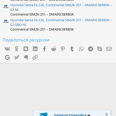
Hyundai Santa Fe 2.0L, Continental SIM2K-251 – DMAINC0ERB5K –
E2 NI
Continental SIM2K-251 – DMAINC0ERB5K
Hyundai Santa Fe 2.0L, Continental SIM2K-251 – DMAINC0ERB5K –
E2 GBO NI
Continental SIM2K-251 – DMAINC0ERB5K
Поделиться ресурсом
Vk
Ok
mes_blogger
Linked In
Facebook
Reddit
Pinterest
Tumblr
WhatsApp
Telegram
Skype
Э
Google
Yahoo
Evernote
Ссылка
Зарегистрируйся
и