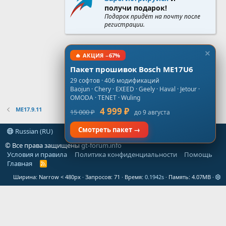
получи подарок!
Подарок придёт на почту после
регистрации.
🔥 АКЦИЯ −67%
Пакет прошивок Bosch ME17U6
29 софтов · 406 модификаций
Baojun · Chery · EXEED · Geely · Haval · Jetour ·
OMODA · TENET · Wuling
ME17.9.11
4 999 ₽
15 000 ₽
до 9 августа
Смотреть пакет →
Russian (RU)
© Все права защищены
gt-forum.info
Условия и правила
Политика конфиденциальности
Помощь
Главная
R
S
Ширина
Запросов
71
Время
0.1942s
Память
4.07MB
S