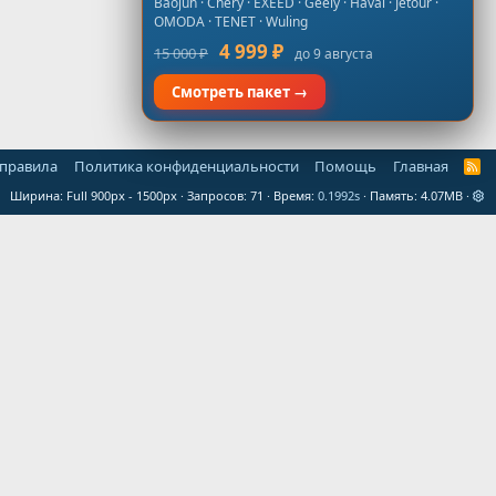
Baojun · Chery · EXEED · Geely · Haval · Jetour ·
OMODA · TENET · Wuling
4 999 ₽
15 000 ₽
до 9 августа
Смотреть пакет →
 правила
Политика конфиденциальности
Помощь
Главная
R
S
Ширина
Запросов
71
Время
0.1992s
Память
4.07MB
S