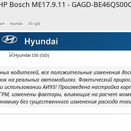
130HP Bosch ME17.9.11 - GAGD-BE46QS00
eam
hyundai
i30 (gd)
ных водителей, все положительные изменения до
к на реальных автомобилях. Фактический приро
 при использовании АИ95! Произведена настройка ка
з ГРМ, изменены факторы, влияющие на расчет мом
намику без существенного изменения расхода топ