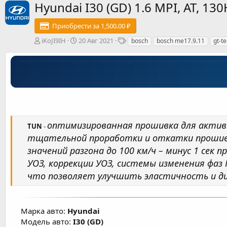
Hyundai I30 (GD) 1.6 MPI, AT, 
Приобрести за 1,500.00 ₽
А
Д
Т
iKoJI9IH
20 Авг 2021
bosch
bosch me17.9.11
gt-t
в
а
е
т
т
г
о
а
и
р
с
о
з
д
а
н
оптимизированная прошивка для актив
TUN
-
и
тщательной проработки и откатки прошиво
я
значений разгона до 100 км/ч – минус 1 сек
УОЗ, коррекции УОЗ, системы изменения фа
что позволяет улучшить эластичность и ди
Марка авто:
Hyundai
Модель авто:
I30 (GD)