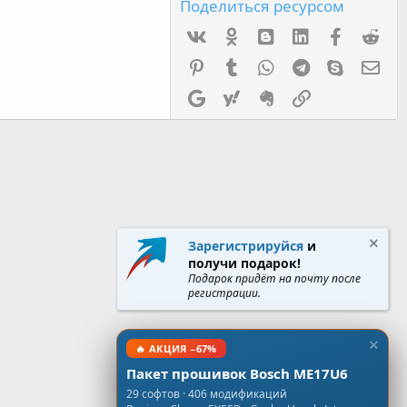
Поделиться ресурсом
Vk
Ok
mes_blogger
Linked In
Facebook
Red
Pinterest
Tumblr
WhatsApp
Telegram
Skype
Эл.
Google
Yahoo
Evernote
Ссылка
Зарегистрируйся
и
получи подарок!
Подарок придёт на почту после
регистрации.
🔥 АКЦИЯ −67%
Пакет прошивок Bosch ME17U6
29 софтов · 406 модификаций