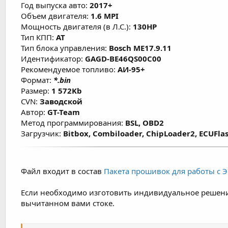
Год выпуска авто:
2017+
Объем двигателя:
1.6 MPI
Мощность двигателя (в Л.С.):
130HP
Тип КПП:
AT
Тип блока управления:
Bosch ME17.9.11
Идентификатор:
GAGD-BE46QS00C00
Рекомендуемое топливо:
АИ-95+
Формат:
*.bin
Размер:
1 572Kb
CVN:
Заводской
Автор:
GT-Team
Метод программирования:
BSL, OBD2
Загрузчик:
Bitbox, Combiloader, ChipLoader2, ECUFlas
Файл входит в состав
Пакета прошивок для работы с ЭБ
Если необходимо изготовить индивидуальное решени
вычитанном вами стоке.