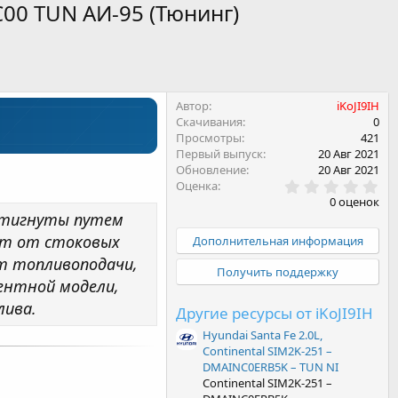
C00 TUN АИ-95 (Тюнинг)
Автор
iKoJI9IH
Скачивания
0
Просмотры
421
Первый выпуск
20 Авг 2021
Обновление
20 Авг 2021
0
Оценка
.
0 оценок
0
стигнуты путем
0
з
ст от стоковых
Дополнительная информация
в
рт топливоподачи,
ё
Получить поддержку
з
ентной модели,
д
лива.
Другие ресурсы от iKoJI9IH
Hyundai Santa Fe 2.0L,
Continental SIM2K-251 –
DMAINC0ERB5K – TUN NI
Continental SIM2K-251 –