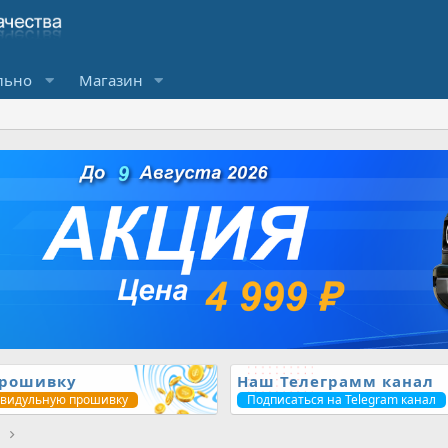
льно
Магазин
прошивку
Наш Телеграмм канал
ивидульную прошивку
Подписаться на Telegram канал
1