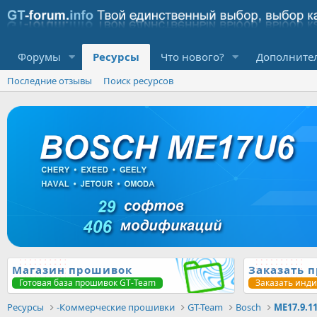
Форумы
Ресурсы
Что нового?
Дополните
Последние отзывы
Поиск ресурсов
Магазин прошивок
Заказать 
Готовая база прошивок GT-Team
Заказать инд
Ресурсы
-Коммерческие прошивки
GT-Team
Bosch
ME17.9.1