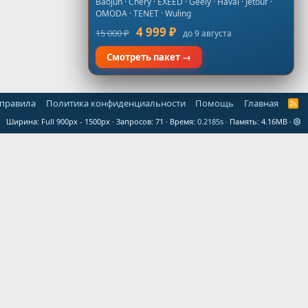
Baojun · Chery · EXEED · Geely · Haval · Jetour ·
OMODA · TENET · Wuling
4 999 ₽
15 000 ₽
до 9 августа
Смотреть пакет →
 правила
Политика конфиденциальности
Помощь
Главная
R
S
Ширина
Запросов
71
Время
0.2185s
Память
4.16MB
S