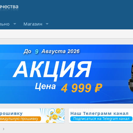
льно
Магазин
прошивку
Наш Телеграмм канал
ивидульную прошивку
Подписаться на Telegram канал
1