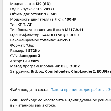
Модель авто:
I30 (GD)
и типа используемого топлива.
Год выпуска авто:
2017+
Объем двигателя:
1.6 MPI
Мощность двигателя (в Л.С.):
130HP
Тип КПП:
AT
Тип блока управления:
Bosch ME17.9.11
Идентификатор:
GAGDEFE56QS00C00
Рекомендуемое топливо:
АИ-95+
Формат:
*.bin
Размер:
1 572Kb
CVN:
Заводской
Автор:
GT-Team
Метод программирования:
BSL, OBD2
Загрузчик:
Bitbox, Combiloader, ChipLoader2, ECUFlas
Файл входит в состав
Пакета прошивок для работы с ЭБ
Если необходимо изготовить индивидуальное решени
вычитанном вами стоке.