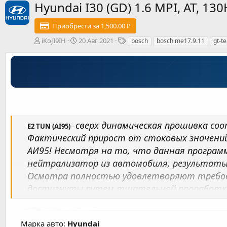
Hyundai I30 (GD) 1.6 MPI, AT, 
Приобрести за 1,500.00 ₽
А
Д
Т
iKoJI9IH
20 Авг 2021
bosch
bosch me17.9.11
gt-t
в
а
е
т
т
г
о
а
и
р
с
о
з
д
а
н
сверх динамическая прошивка со
E2 TUN (AI95)
-
и
Фактический прирост от стоковых значений р
я
АИ95! Несмотря на то, что данная програм
нейтрализатор из автомобиля, результаты 
Осмотра полностью удовлетворяют требов
достигнуты путем тщательной проработки 
настройка карт топливоподачи, УОЗ, корре
эластичность и динамику без существенног
Марка авто:
Hyundai
по мощности и моменту составляет примерн