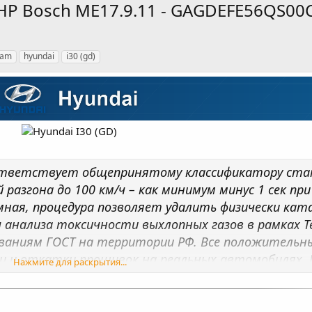
130HP Bosch ME17.9.11 - GAGDEFE56QS0
eam
hyundai
i30 (gd)
ответствует общепринятому классификатору стан
азгона до 100 км/ч – как минимум минус 1 сек при
мная, процедура позволяет удалить физически кат
анализа токсичности выхлопных газов в рамках Т
аниям ГОСТ на территории РФ. Все положительны
и откатки прошивок на реальных автомобилях. 
Нажмите для раскрытия...
кции УОЗ, системы изменения фаз ГРМ, что позвол
о изменения расхода топлива. Для атмосферных д
о 7–15% и зависит от состояния двигателя, усло