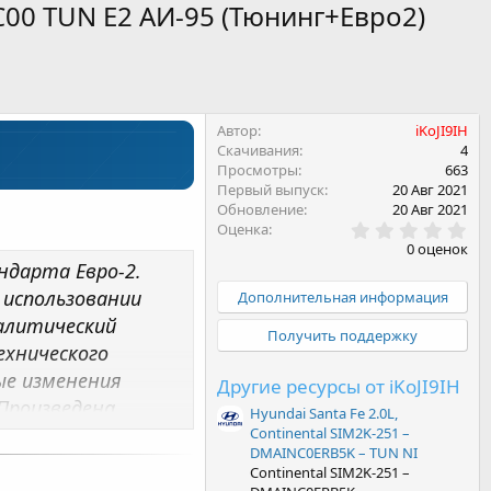
0C00 TUN E2 АИ-95 (Тюнинг+Евро2)
Автор
iKoJI9IH
Скачивания
4
Просмотры
663
Первый выпуск
20 Авг 2021
Обновление
20 Авг 2021
0
Оценка
.
0 оценок
0
дарта Евро-2.
0
з
 использовании
Дополнительная информация
в
алитический
ё
Получить поддержку
з
ехнического
д
е изменения
Другие ресурсы от iKoJI9IH
Произведена
Hyundai Santa Fe 2.0L,
яет улучшить
Continental SIM2K-251 –
DMAINC0ERB5K – TUN NI
вигателей прирост
Continental SIM2K-251 –
вий эксплуатации