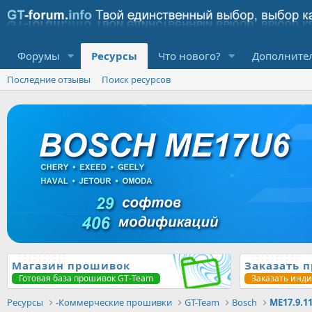
Форумы
Ресурсы
Что нового?
Дополните
Последние отзывы
Поиск ресурсов
Магазин прошивок
Заказать 
Готовая база прошивок GT-Team
Заказать инд
Ресурсы
-Коммерческие прошивки
GT-Team
Bosch
ME17.9.1