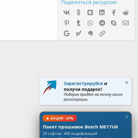
Поделиться ресурсом
Vk
Ok
mes_blogger
Linked In
Facebook
Red
Pinterest
Tumblr
WhatsApp
Telegram
Skype
Эл.
Google
Yahoo
Evernote
Ссылка
Зарегистрируйся
и
получи подарок!
Подарок придёт на почту после
регистрации.
🔥 АКЦИЯ −67%
Пакет прошивок Bosch ME17U6
29 софтов · 406 модификаций