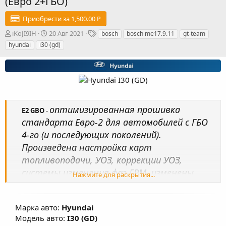
(Евро 2+ГБО)
Приобрести за 1,500.00 ₽
А
Д
Т
iKoJI9IH
20 Авг 2021
bosch
bosch me17.9.11
gt-team
в
а
е
hyundai
i30 (gd)
т
т
г
о
а
и
р
с
о
з
д
а
оптимизированная прошивка
E2 GBO
-
н
стандарта Евро-2 для автомобилей с ГБО
и
я
4-го (и последующих поколений).
Произведена настройка карт
топливоподачи, УОЗ, коррекции УОЗ,
системы изменения фаз ГРМ, изменены
Нажмите для раскрытия...
температурные пороги работы
вентиляторов охлаждения ДВС, В
Марка авто:
Hyundai
большинстве прошивок изменены обороты
Модель авто:
I30 (GD)
ХХ в значения близкие к 720-750 об/мин, что