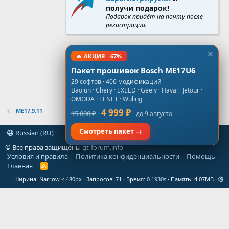
получи подарок!
Подарок придёт на почту после
регистрации.
🔥 АКЦИЯ −67%
Пакет прошивок Bosch ME17U6
29 софтов · 406 модификаций
Baojun · Chery · EXEED · Geely · Haval · Jetour ·
OMODA · TENET · Wuling
ME17.9.11
4 999 ₽
15 000 ₽
до 9 августа
Смотреть пакет →
Russian (RU)
© Все права защищены
gt-forum.info
Условия и правила
Политика конфиденциальности
Помощь
Главная
R
S
Ширина
Запросов
71
Время
0.1930s
Память
4.07MB
S