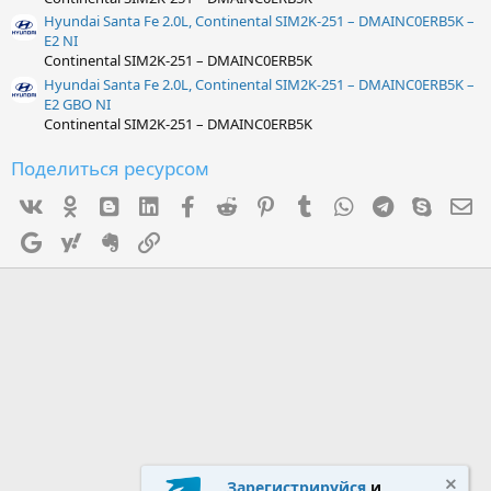
Hyundai Santa Fe 2.0L, Continental SIM2K-251 – DMAINC0ERB5K –
E2 NI
Continental SIM2K-251 – DMAINC0ERB5K
Hyundai Santa Fe 2.0L, Continental SIM2K-251 – DMAINC0ERB5K –
E2 GBO NI
Continental SIM2K-251 – DMAINC0ERB5K
Поделиться ресурсом
Vk
Ok
mes_blogger
Linked In
Facebook
Reddit
Pinterest
Tumblr
WhatsApp
Telegram
Skype
Э
Google
Yahoo
Evernote
Ссылка
Зарегистрируйся
и