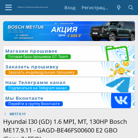
Вход
Регистрация
Магазин прошивок
Готовая база прошивок GT-Team
Заказать прошивку
Заказать индивидульную прошивку
Наш Телеграмм канал
Подписаться на Telegram канал
Мы Вконтакте
Перейти в группу Вконтакте
ME17.9.11
Hyundai I30 (GD) 1.6 MPI, MT, 130HP Bosch
ME17.9.11 - GAGD-BE46FS00600 E2 GBO