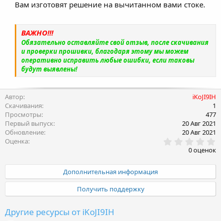
Вам изготовят решение на вычитанном вами стоке.
ВАЖНО!!!
Обязательно оставляйте свой отзыв, после скачивания
и проверки прошивки, благодаря этому мы можем
оперативно исправить любые ошибки, если таковы
будут выявлены!
Автор
iKoJI9IH
Скачивания
1
Просмотры
477
Первый выпуск
20 Авг 2021
Обновление
20 Авг 2021
0
Оценка
.
0 оценок
0
0
з
Дополнительная информация
в
ё
Получить поддержку
з
д
Другие ресурсы от iKoJI9IH