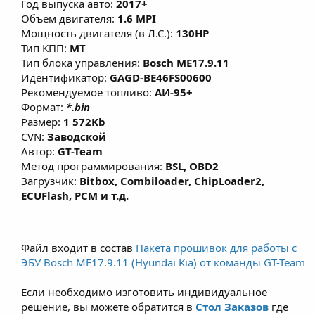
Год выпуска авто:
2017+
улучшает наполнения газовой смесью
Объем двигателя:
1.6 MPI
камеры сгорания и уменьшает
Мощность двигателя (в Л.С.):
130HP
температуру в зоне выпускных клапанов.
Тип КПП:
MT
Тип блока управления:
Bosch ME17.9.11
Данные решения не имеют сильного
Идентификатор:
GAGD-BE46FS00600
мощностного прироста во избежание
Рекомендуемое топливо:
АИ-95+
увеличения расхода топлива (газа) у
Формат:
*.bin
владельцев.
Размер:
1 572Kb
CVN:
Заводской
Автор:
GT-Team
Метод программирования:
BSL, OBD2
Загрузчик:
Bitbox, Combiloader, ChipLoader2,
ECUFlash, PCM и т.д.
Файл входит в состав
Пакета прошивок для работы с
ЭБУ Bosch ME17.9.11 (Hyundai Kia) от команды GT-Team
Если необходимо изготовить индивидуальное
решение, вы можете обратится в
Стол Заказов
где