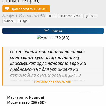
(Тюнинг+Евро0)
Приобрести за 1,000.00 ₽
А
Д
Т
iKoJI9IH
20 Авг 2021
bosch
bosch me17.9.11
gt-team
в
а
е
hyundai
i30 (gd)
т
т
г
о
а
и
р
с
о
з
д
а
оптимизированная прошивка
E0 TUN
-
н
соответствует общепринятому
и
я
классификатору стандарта Евро-2 и
предназначена для установки на
автомобили с неисправным ДК1. В
прошивке отключено регулирование
Нажмите для раскрытия...
топливной смеси по сигналам датчиков
кислорода, исключен из комплектации ДК1.
Марка авто:
Hyundai
Произведена настройка карт
Модель авто:
I30 (GD)
топливоподачи, УОЗ, коррекции УОЗ,