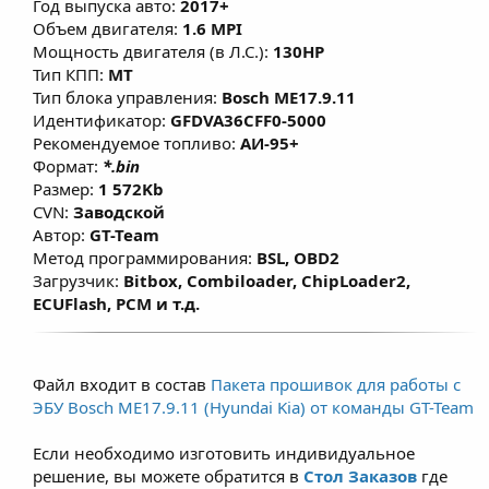
Год выпуска авто:
2017+
изменены факторы, влияющие на расчет
Объем двигателя:
1.6 MPI
моментной модели, что позволяет
Мощность двигателя (в Л.С.):
130HP
улучшить эластичность и динамику без
Тип КПП:
MT
Тип блока управления:
Bosch ME17.9.11
существенного изменения расхода топлива
Идентификатор:
GFDVA36CFF0-5000
при сохранении ресурса ДВС.
Рекомендуемое топливо:
АИ-95+
Формат:
*.bin
Размер:
1 572Kb
CVN:
Заводской
Автор:
GT-Team
Метод программирования:
BSL, OBD2
Загрузчик:
Bitbox, Combiloader, ChipLoader2,
ECUFlash, PCM и т.д.
Файл входит в состав
Пакета прошивок для работы с
ЭБУ Bosch ME17.9.11 (Hyundai Kia) от команды GT-Team
Если необходимо изготовить индивидуальное
решение, вы можете обратится в
Стол Заказов
где