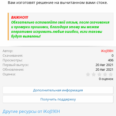
Вам изготовят решение на вычитанном вами стоке.
ВАЖНО!!!
Обязательно оставляйте свой отзыв, после скачивания
и проверки прошивки, благодаря этому мы можем
оперативно исправить любые ошибки, если таковы
будут выявлены!
Автор
iKoJI9IH
Скачивания
0
Просмотры
406
Первый выпуск
20 Авг 2021
Обновление
20 Авг 2021
0
Оценка
.
0 оценок
0
0
з
Дополнительная информация
в
ё
Получить поддержку
з
д
Другие ресурсы от iKoJI9IH