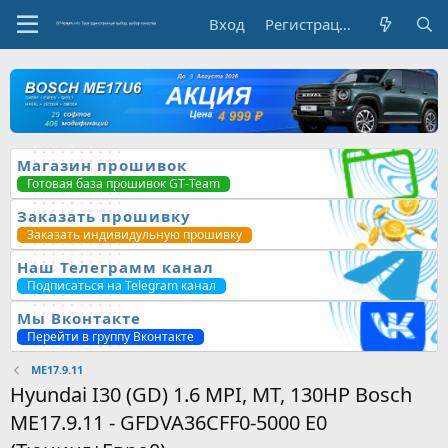
Вход
Регистрация
Магазин прошивок
Готовая база прошивок GT-Team
Заказать прошивку
Заказать индивидульную прошивку
Наш Телеграмм канал
Подписаться на Telegram канал
Мы Вконтакте
Перейти в группу Вконтакте
ME17.9.11
Hyundai I30 (GD) 1.6 MPI, MT, 130HP Bosch
ME17.9.11 - GFDVA36CFF0-5000 E0