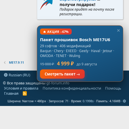
получи подарок!
Подарок придёт на почту после
регистрации.
🔥 АКЦИЯ −67%
Пакет прошивок Bosch ME17U6
29 софтов · 406 модификаций
Baojun · Chery · EXEED · Geely · Haval · Jetour ·
OMODA · TENET · Wuling
ME17.9.11
4 999 ₽
15 000 ₽
до 9 августа
Смотреть пакет →
Russian (RU)
© Все права защищены
gt-forum.info
Условия и правила
Политика конфиденциальности
Помощь
Главная
R
S
Ширина
Запросов
71
Время
0.1998s
Память
4.16MB
S