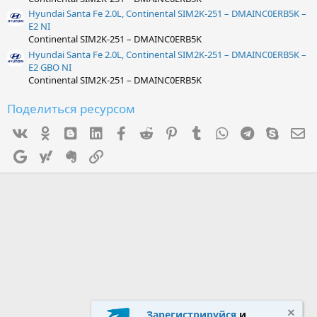
Hyundai Santa Fe 2.0L, Continental SIM2K-251 – DMAINC0ERB5K –
E2 NI
Continental SIM2K-251 – DMAINC0ERB5K
Hyundai Santa Fe 2.0L, Continental SIM2K-251 – DMAINC0ERB5K –
E2 GBO NI
Continental SIM2K-251 – DMAINC0ERB5K
Поделиться ресурсом
Vk
Ok
mes_blogger
Linked In
Facebook
Reddit
Pinterest
Tumblr
WhatsApp
Telegram
Skype
Э
Google
Yahoo
Evernote
Ссылка
Зарегистрируйся
и