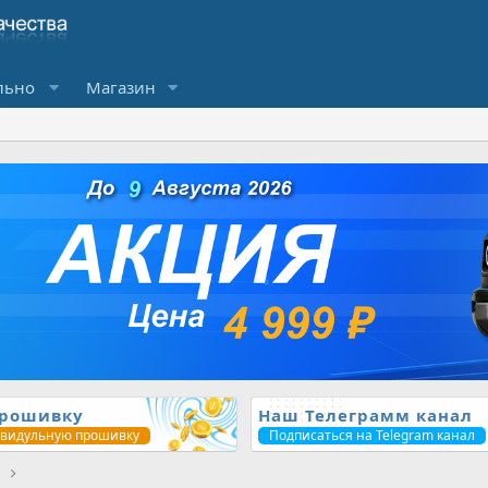
льно
Магазин
прошивку
Наш Телеграмм канал
ивидульную прошивку
Подписаться на Telegram канал
1