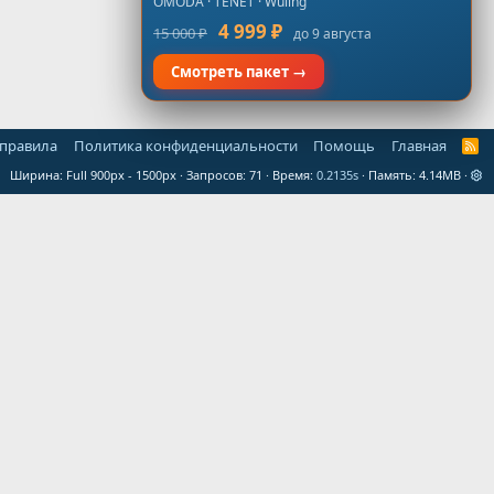
OMODA · TENET · Wuling
4 999 ₽
15 000 ₽
до 9 августа
Смотреть пакет →
 правила
Политика конфиденциальности
Помощь
Главная
R
S
Ширина
Запросов
71
Время
0.2135s
Память
4.14MB
S