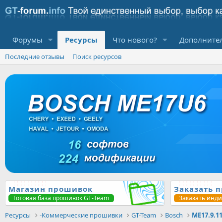
Форумы
Ресурсы
Что нового?
Дополните
Последние отзывы
Поиск ресурсов
Магазин прошивок
Заказать 
Готовая база прошивок GT-Team
Заказать инд
Ресурсы
-Коммерческие прошивки
GT-Team
Bosch
ME17.9.1