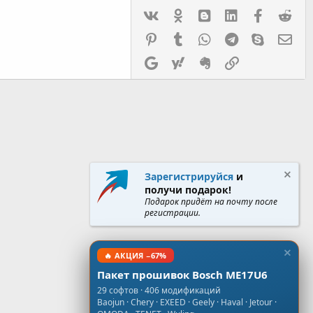
Vk
Ok
mes_blogger
Linked In
Facebook
Red
Pinterest
Tumblr
WhatsApp
Telegram
Skype
Эл.
Google
Yahoo
Evernote
Ссылка
Зарегистрируйся
и
получи подарок!
Подарок придёт на почту после
регистрации.
🔥 АКЦИЯ −67%
Пакет прошивок Bosch ME17U6
29 софтов · 406 модификаций
Baojun · Chery · EXEED · Geely · Haval · Jetour ·