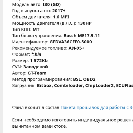
Модель авто:
I30 (GD)
Год выпуска авто:
2017+
Объем двигателя:
1.6 MPI
Мощность двигателя (в Л.С.):
130HP
Тип КПП:
MT
Тип блока управления:
Bosch ME17.9.11
Идентификатор:
GFDVA36CFF0-5000
Рекомендуемое топливо:
АИ-95+
Формат:
*.bin
Размер:
1 572Kb
CVN:
Заводской
Автор:
GT-Team
Метод программирования:
BSL, OBD2
Загрузчик:
Bitbox, Combiloader, ChipLoader2, ECUFlas
Файл входит в состав
Пакета прошивок для работы с ЭБ
Если необходимо изготовить индивидуальное решени
вычитанном вами стоке.