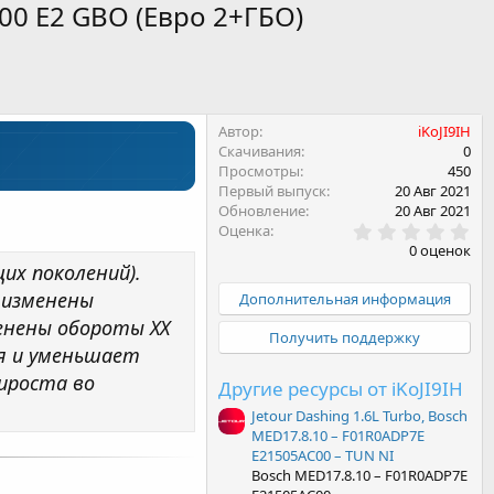
000 E2 GBO (Евро 2+ГБО)
Автор
iKoJI9IH
Скачивания
0
Просмотры
450
Первый выпуск
20 Авг 2021
Обновление
20 Авг 2021
0
Оценка
.
0 оценок
0
их поколений).
0
з
 изменены
Дополнительная информация
в
енены обороты ХХ
ё
Получить поддержку
з
ия и уменьшает
д
ироста во
Другие ресурсы от iKoJI9IH
Jetour Dashing 1.6L Turbo, Bosch
MED17.8.10 – F01R0ADP7E
E21505AC00 – TUN NI
Bosch MED17.8.10 – F01R0ADP7E