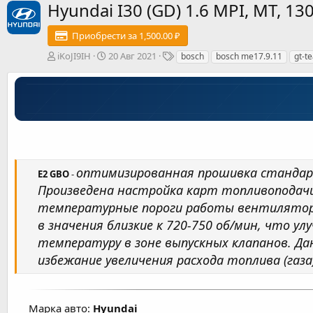
Hyundai I30 (GD) 1.6 MPI, MT, 1
Приобрести за 1,500.00 ₽
А
Д
Т
iKoJI9IH
20 Авг 2021
bosch
bosch me17.9.11
gt-t
в
а
е
т
т
г
о
а
и
р
с
о
з
д
а
н
оптимизированная прошивка стандарта
E2 GBO
-
и
Произведена настройка карт топливоподачи,
я
температурные пороги работы вентиляторо
в значения близкие к 720-750 об/мин, что 
температуру в зоне выпускных клапанов. Д
избежание увеличения расхода топлива (газа)
Марка авто:
Hyundai