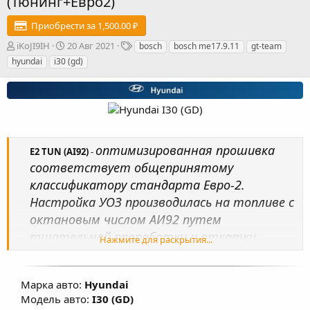
(Тюнинг+Евро2)
Приобрести за 1,500.00 ₽
А
Д
Т
iKoJI9IH
20 Авг 2021
bosch
bosch me17.9.11
gt-team
в
а
е
hyundai
i30 (gd)
т
т
г
о
а
и
р
с
о
з
д
а
оптимизированная прошивка
E2 TUN (AI92)
-
н
соответствует общепринятому
и
я
классификатору стандарта Евро-2.
Настройка УОЗ производилась на топливе с
октановым числом АИ92 путем
тщательной проработки и откатки
Нажмите для раскрытия...
прошивок на реальных автомобилях.
Произведена настройка карт
Марка авто:
Hyundai
топливоподачи, УОЗ, коррекции УОЗ,
Модель авто:
I30 (GD)
изменены факторы, влияющие на расчет