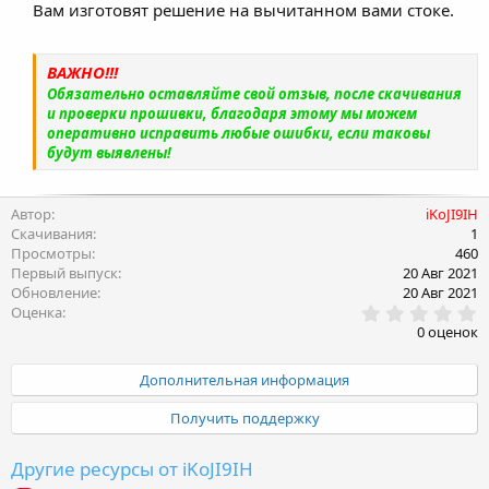
Вам изготовят решение на вычитанном вами стоке.
ВАЖНО!!!
Обязательно оставляйте свой отзыв, после скачивания
и проверки прошивки, благодаря этому мы можем
оперативно исправить любые ошибки, если таковы
будут выявлены!
Автор
iKoJI9IH
Скачивания
1
Просмотры
460
Первый выпуск
20 Авг 2021
Обновление
20 Авг 2021
0
Оценка
.
0 оценок
0
0
з
Дополнительная информация
в
ё
Получить поддержку
з
д
Другие ресурсы от iKoJI9IH