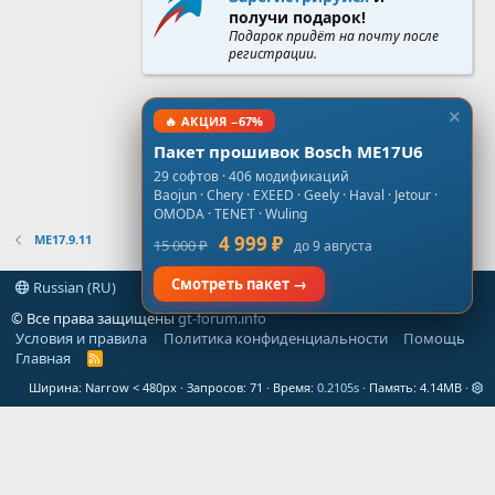
получи подарок!
Подарок придёт на почту после
регистрации.
🔥 АКЦИЯ −67%
Пакет прошивок Bosch ME17U6
29 софтов · 406 модификаций
Baojun · Chery · EXEED · Geely · Haval · Jetour ·
OMODA · TENET · Wuling
ME17.9.11
4 999 ₽
15 000 ₽
до 9 августа
Смотреть пакет →
Russian (RU)
© Все права защищены
gt-forum.info
Условия и правила
Политика конфиденциальности
Помощь
Главная
R
S
Ширина
Запросов
71
Время
0.2105s
Память
4.14MB
S