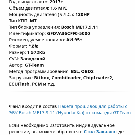
Год выпуска авто:
2017+
моментной модели, что позволяет
Объем двигателя:
1.6 MPI
улучшить эластичность и динамику без
Мощность двигателя (в Л.С.):
130HP
существенного изменения расхода топлива
Тип КПП:
MT
Тип блока управления:
Bosch ME17.9.11
при сохранении ресурса ДВС.
Идентификатор:
GFDVA36CFF0-5000
Рекомендуемое топливо:
АИ-95+
Формат:
*.bin
Размер:
1 572Kb
CVN:
Заводской
Автор:
GT-Team
Метод программирования:
BSL, OBD2
Загрузчик:
Bitbox, Combiloader, ChipLoader2,
ECUFlash, PCM и т.д.
Файл входит в состав
Пакета прошивок для работы с
ЭБУ Bosch ME17.9.11 (Hyundai Kia) от команды GT-Team
Если необходимо изготовить индивидуальное
решение, вы можете обратится в
Стол Заказов
где