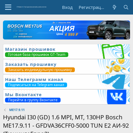
Вход
Регистрация
Магазин прошивок
Готовая база прошивок GT-Team
Заказать прошивку
Заказать индивидульную прошивку
Наш Телеграмм канал
Подписаться на Telegram канал
Мы Вконтакте
Перейти в группу Вконтакте
ME17.9.11
Hyundai I30 (GD) 1.6 MPI, MT, 130HP Bosch
ME17.9.11 - GFDVA36CFF0-5000 TUN E2 АИ-92