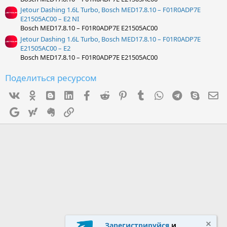
Jetour Dashing 1.6L Turbo, Bosch MED17.8.10 – F01R0ADP7E
E21505AC00 – E2 NI
Bosch MED17.8.10 – F01R0ADP7E E21505AC00
Jetour Dashing 1.6L Turbo, Bosch MED17.8.10 – F01R0ADP7E
E21505AC00 – E2
Bosch MED17.8.10 – F01R0ADP7E E21505AC00
Поделиться ресурсом
Vk
Ok
mes_blogger
Linked In
Facebook
Reddit
Pinterest
Tumblr
WhatsApp
Telegram
Skype
Э
Google
Yahoo
Evernote
Ссылка
Зарегистрируйся
и