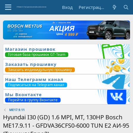
Вход
Регистрация
Магазин прошивок
Готовая база прошивок GT-Team
Заказать прошивку
Заказать индивидульную прошивку
Наш Телеграмм канал
Подписаться на Telegram канал
Мы Вконтакте
Перейти в группу Вконтакте
ME17.9.11
Hyundai I30 (GD) 1.6 MPI, MT, 130HP Bosch
ME17.9.11 - GFDVA36CFS0-6000 TUN E2 АИ-95