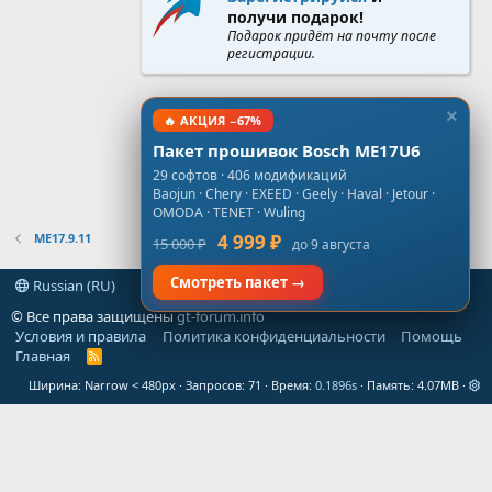
получи подарок!
Подарок придёт на почту после
регистрации.
🔥 АКЦИЯ −67%
Пакет прошивок Bosch ME17U6
29 софтов · 406 модификаций
Baojun · Chery · EXEED · Geely · Haval · Jetour ·
OMODA · TENET · Wuling
ME17.9.11
4 999 ₽
15 000 ₽
до 9 августа
Смотреть пакет →
Russian (RU)
© Все права защищены
gt-forum.info
Условия и правила
Политика конфиденциальности
Помощь
Главная
R
S
Ширина
Запросов
71
Время
0.1896s
Память
4.07MB
S