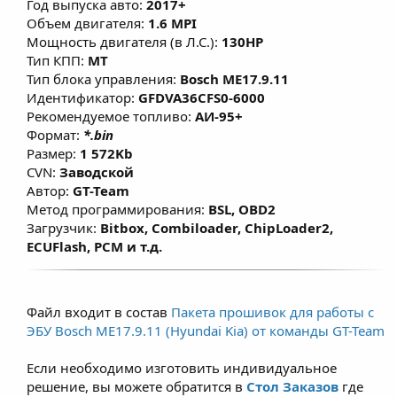
Год выпуска авто:
2017+
токсичности выхлопных газов в рамках
Объем двигателя:
1.6 MPI
Технического Осмотра полностью
Мощность двигателя (в Л.С.):
130HP
удовлетворяют требованиям ГОСТ на
Тип КПП:
MT
Тип блока управления:
Bosch ME17.9.11
территории РФ. Все положительные
Идентификатор:
GFDVA36CFS0-6000
изменения достигнуты путем
Рекомендуемое топливо:
АИ-95+
тщательной проработки и откатки
Формат:
*.bin
прошивок на реальных автомобилях.
Размер:
1 572Kb
Произведена настройка карт
CVN:
Заводской
Автор:
GT-Team
топливоподачи, УОЗ, коррекции УОЗ,
Метод программирования:
BSL, OBD2
системы изменения фаз ГРМ, что
Загрузчик:
Bitbox, Combiloader, ChipLoader2,
позволяет улучшить эластичность и
ECUFlash, PCM и т.д.
динамику без существенного изменения
расхода топлива. Для атмосферных
двигателей прирост по мощности и
Файл входит в состав
Пакета прошивок для работы с
моменту составляет примерно 7–15% и
ЭБУ Bosch ME17.9.11 (Hyundai Kia) от команды GT-Team
зависит от состояния двигателя, условий
Если необходимо изготовить индивидуальное
эксплуатации и типа используемого
решение, вы можете обратится в
Стол Заказов
где
топлива.