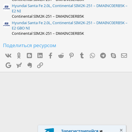
Hyundai Santa Fe 2.0L, Continental SIM2K-251 – DMAINC0ERB5K –
E2 NI
Continental SIM2K-251 – DMAINC0ERB5K
Hyundai Santa Fe 2.0L, Continental SIM2K-251 – DMAINC0ERB5K –
E2 GBO NI
Continental SIM2K-251 – DMAINC0ERB5K
Поделиться ресурсом
Vk
Ok
mes_blogger
Linked In
Facebook
Reddit
Pinterest
Tumblr
WhatsApp
Telegram
Skype
Э
Google
Yahoo
Evernote
Ссылка
Зарегистрируйся
и