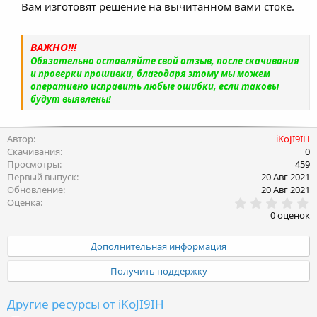
Вам изготовят решение на вычитанном вами стоке.
ВАЖНО!!!
Обязательно оставляйте свой отзыв, после скачивания
и проверки прошивки, благодаря этому мы можем
оперативно исправить любые ошибки, если таковы
будут выявлены!
Автор
iKoJI9IH
Скачивания
0
Просмотры
459
Первый выпуск
20 Авг 2021
Обновление
20 Авг 2021
0
Оценка
.
0 оценок
0
0
з
Дополнительная информация
в
ё
Получить поддержку
з
д
Другие ресурсы от iKoJI9IH