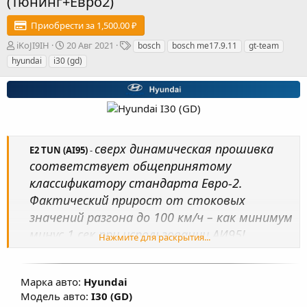
(Тюнинг+Евро2)
Приобрести за 1,500.00 ₽
А
Д
Т
iKoJI9IH
20 Авг 2021
bosch
bosch me17.9.11
gt-team
в
а
е
hyundai
i30 (gd)
т
т
г
о
а
и
р
с
о
з
д
а
сверх динамическая прошивка
E2 TUN (AI95)
-
н
соответствует общепринятому
и
я
классификатору стандарта Евро-2.
Фактический прирост от стоковых
значений разгона до 100 км/ч – как минимум
минус 1 сек при использовании АИ95!
Нажмите для раскрытия...
Несмотря на то, что данная программная,
процедура позволяет удалить физически
Марка авто:
Hyundai
каталитический нейтрализатор из
Модель авто:
I30 (GD)
автомобиля, результаты анализа