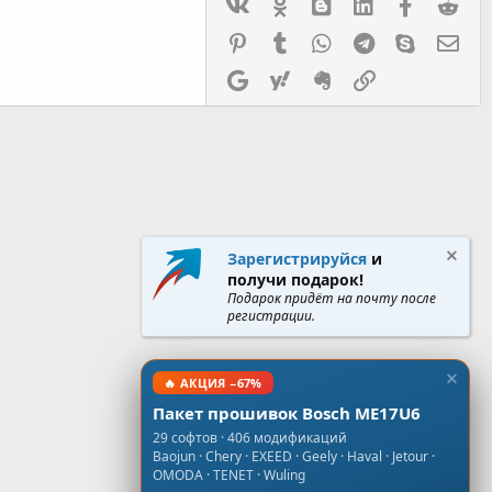
Vk
Ok
mes_blogger
Linked In
Facebook
Red
Pinterest
Tumblr
WhatsApp
Telegram
Skype
Эл.
Google
Yahoo
Evernote
Ссылка
Зарегистрируйся
и
получи подарок!
Подарок придёт на почту после
регистрации.
🔥 АКЦИЯ −67%
Пакет прошивок Bosch ME17U6
29 софтов · 406 модификаций
Baojun · Chery · EXEED · Geely · Haval · Jetour ·
OMODA · TENET · Wuling