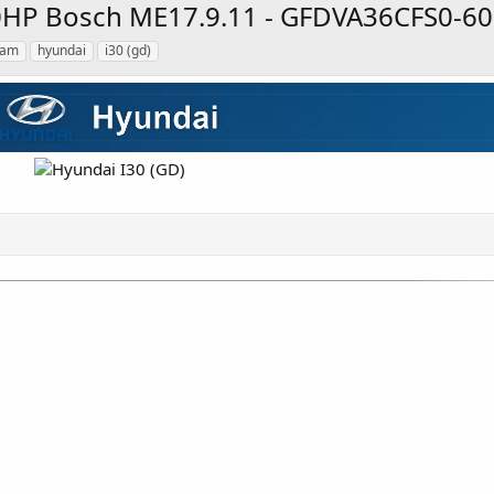
30HP Bosch ME17.9.11 - GFDVA36CFS0-60
eam
hyundai
i30 (gd)
.