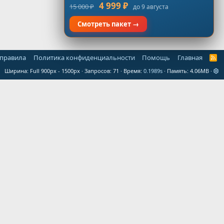
4 999 ₽
15 000 ₽
до 9 августа
Смотреть пакет →
 правила
Политика конфиденциальности
Помощь
Главная
R
S
Ширина
Запросов
71
Время
0.1989s
Память
4.06MB
S