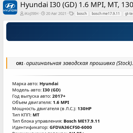
Hyundai I30 (GD) 1.6 MPI, MT, 1
А
Д
Т
iKoJI9IH
20 Авг 2021
bosch
bosch me17.9.11
gt-t
в
а
е
т
т
г
о
а
и
р
с
о
з
д
а
н
оригинальная заводская прошивка (Stock)
ORI
-
и
я
Марка авто:
Hyundai
Модель авто:
I30 (GD)
Год выпуска авто:
2017+
Объем двигателя:
1.6 MPI
Мощность двигателя (в Л.С.):
130HP
Тип КПП:
MT
Тип блока управления:
Bosch ME17.9.11
Идентификатор:
GFDVA36CFS0-6000