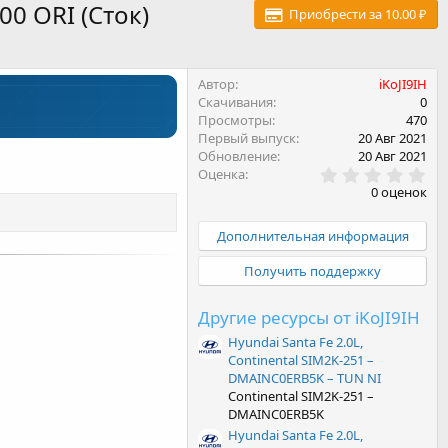
00 ORI (Сток)
Приобрести за 10.00 ₽
Автор
iKoJI9IH
Скачивания
0
Просмотры
470
Первый выпуск
20 Авг 2021
Обновление
20 Авг 2021
0
Оценка
.
0 оценок
0
0
з
Дополнительная информация
в
ё
Получить поддержку
з
д
Другие ресурсы от iKoJI9IH
Hyundai Santa Fe 2.0L,
Continental SIM2K-251 –
DMAINC0ERB5K – TUN NI
Continental SIM2K-251 –
DMAINC0ERB5K
Hyundai Santa Fe 2.0L,