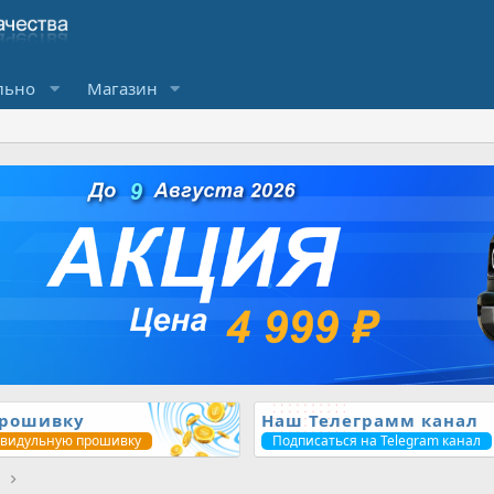
льно
Магазин
прошивку
Наш Телеграмм канал
ивидульную прошивку
Подписаться на Telegram канал
1