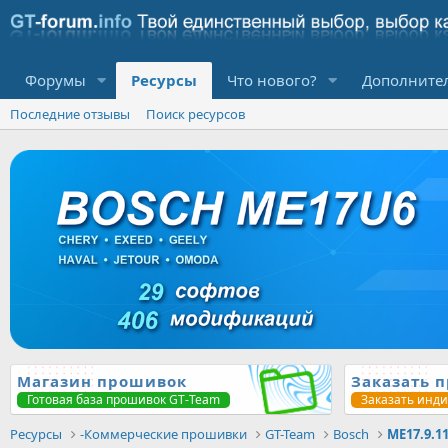
Форумы
Ресурсы
Что нового?
Дополните
Последние отзывы
Поиск ресурсов
Магазин прошивок
Заказать 
Готовая база прошивок GT-Team
Заказать инд
Ресурсы
-Коммерческие прошивки
GT-Team
Bosch
ME17.9.1