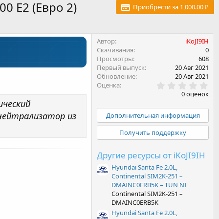
00 E2 (Евро 2)
Приобрести за 1,000.00 ₽
Автор
iKoJI9IH
Скачивания
0
Просмотры
608
Первый выпуск
20 Авг 2021
Обновление
20 Авг 2021
0
Оценка
.
0 оценок
0
ический
0
з
нейтрализатор из
Дополнительная информация
в
ё
Получить поддержку
з
д
Другие ресурсы от iKoJI9IH
Hyundai Santa Fe 2.0L,
Continental SIM2K-251 –
DMAINC0ERB5K – TUN NI
Continental SIM2K-251 –
DMAINC0ERB5K
Hyundai Santa Fe 2.0L,