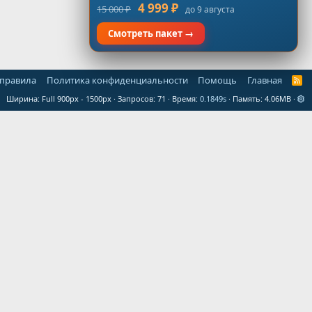
4 999 ₽
15 000 ₽
до 9 августа
Смотреть пакет →
 правила
Политика конфиденциальности
Помощь
Главная
R
S
Ширина
Запросов
71
Время
0.1849s
Память
4.06MB
S