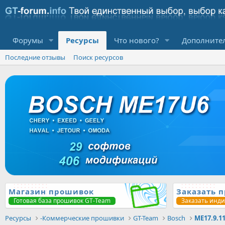
Форумы
Ресурсы
Что нового?
Дополните
Последние отзывы
Поиск ресурсов
Магазин прошивок
Заказать 
Готовая база прошивок GT-Team
Заказать инд
Ресурсы
-Коммерческие прошивки
GT-Team
Bosch
ME17.9.1