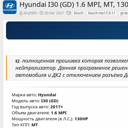
Hyundai I30 (GD) 1.6 MPI, MT, 1
А
Д
Т
iKoJI9IH
20 Авг 2021
bosch
bosch me17.9.11
gt-t
в
а
е
т
т
г
о
а
и
р
с
о
з
д
а
н
полноценная прошивка которая позволяе
Е2
-
и
нейтрализатор. Данная программное решен
я
автомобиля и ДК2 с отключением разъёма 
Марка авто:
Hyundai
Модель авто:
I30 (GD)
Год выпуска авто:
2017+
Объем двигателя:
1.6 MPI
Мощность двигателя (в Л.С.):
130HP
Тип КПП:
MT