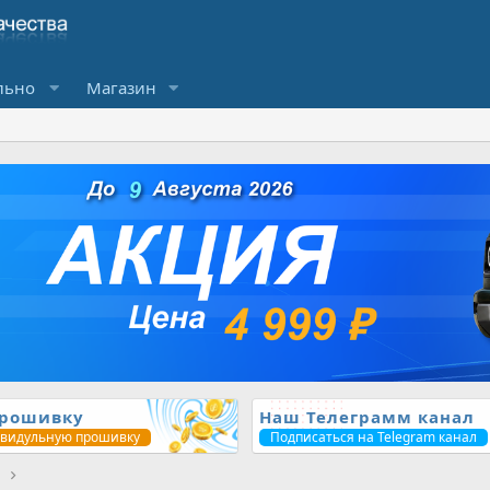
льно
Магазин
прошивку
Наш Телеграмм канал
ивидульную прошивку
Подписаться на Telegram канал
1