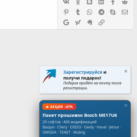
Vk
Ok
mes_blogger
Linked In
Facebook
Red
Pinterest
Tumblr
WhatsApp
Telegram
Skype
Эл.
Google
Yahoo
Evernote
Ссылка
Зарегистрируйся
и
получи подарок!
Подарок придёт на почту после
регистрации.
🔥 АКЦИЯ −67%
Пакет прошивок Bosch ME17U6
29 софтов · 406 модификаций
Baojun · Chery · EXEED · Geely · Haval · Jetour ·
OMODA · TENET · Wuling