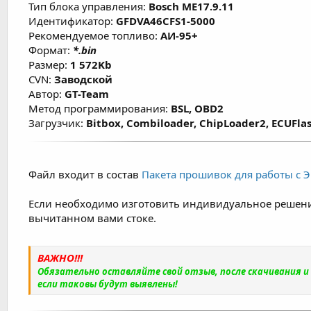
Тип блока управления:
Bosch ME17.9.11
Идентификатор:
GFDVA46CFS1-5000
Рекомендуемое топливо:
АИ-95+
Формат:
*.bin
Размер:
1 572Kb
CVN:
Заводской
Автор:
GT-Team
Метод программирования:
BSL, OBD2
Загрузчик:
Bitbox, Combiloader, ChipLoader2, ECUFlas
Файл входит в состав
Пакета прошивок для работы с ЭБ
Если необходимо изготовить индивидуальное решени
вычитанном вами стоке.
ВАЖНО!!!
Обязательно оставляйте свой отзыв, после скачивания 
если таковы будут выявлены!