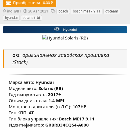
Приобрести за 10.00 ₽
А
Д
Т
iKoJI9IH
20 Авг 2021
bosch
bosch me17.9.11
gt-team
в
а
е
hyundai
solaris (rb)
т
т
г
о
а
и
р
с
о
з
д
а
оригинальная заводская прошивка
ORI
-
н
(Stock).
и
я
Марка авто:
Hyundai
Модель авто:
Solaris (RB)
Год выпуска авто:
2017+
Объем двигателя:
1.4 MPI
Мощность двигателя (в Л.С.):
107HP
Тип КПП:
AT
Тип блока управления:
Bosch ME17.9.11
Идентификатор:
GRBRB34CQS4-A000