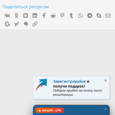
Поделиться ресурсом
Vk
Ok
mes_blogger
Linked In
Facebook
Reddit
Pinterest
Tumblr
WhatsApp
Telegram
Skype
Э
Google
Yahoo
Evernote
Ссылка
Зарегистрируйся
и
получи подарок!
Подарок придёт на почту после
регистрации.
🔥 АКЦИЯ −67%