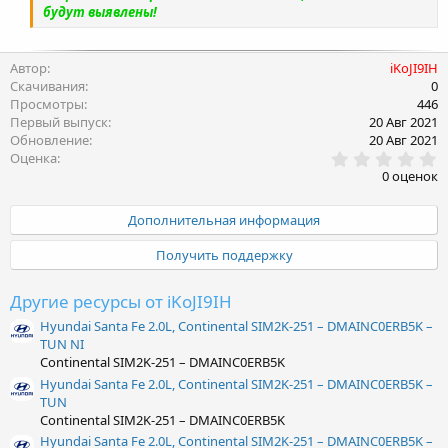
будут выявлены!
Автор
iKoJI9IH
Скачивания
0
Просмотры
446
Первый выпуск
20 Авг 2021
Обновление
20 Авг 2021
0
Оценка
.
0 оценок
0
0
з
Дополнительная информация
в
ё
Получить поддержку
з
д
Другие ресурсы от iKoJI9IH
Hyundai Santa Fe 2.0L, Continental SIM2K-251 – DMAINC0ERB5K –
TUN NI
Continental SIM2K-251 – DMAINC0ERB5K
Hyundai Santa Fe 2.0L, Continental SIM2K-251 – DMAINC0ERB5K –
TUN
Continental SIM2K-251 – DMAINC0ERB5K
Hyundai Santa Fe 2.0L, Continental SIM2K-251 – DMAINC0ERB5K –