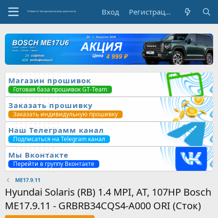
Вход
Регистрация
Магазин прошивок
Готовая база прошивок GT-Team
Заказать прошивку
Заказать индивидульную прошивку
Наш Телеграмм канал
Подписаться на Telegram канал
Мы Вконтакте
Перейти в группу Вконтакте
ME17.9.11
Hyundai Solaris (RB) 1.4 MPI, AT, 107HP Bosch
ME17.9.11 - GRBRB34CQS4-A000 ORI (Сток)