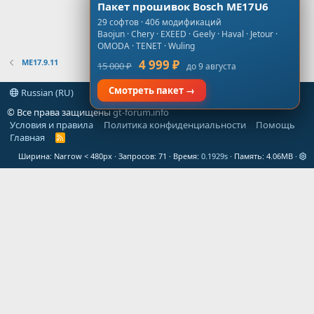
Пакет прошивок Bosch ME17U6
29 софтов · 406 модификаций
Baojun · Chery · EXEED · Geely · Haval · Jetour ·
OMODA · TENET · Wuling
ME17.9.11
4 999 ₽
15 000 ₽
до 9 августа
Смотреть пакет →
Russian (RU)
© Все права защищены
gt-forum.info
Условия и правила
Политика конфиденциальности
Помощь
Главная
R
S
Ширина
Запросов
71
Время
0.1929s
Память
4.06MB
S