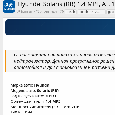
Hyundai Solaris (RB) 1.4 MPI, A
А
Д
Т
iKoJI9IH
20 Авг 2021
bosch
bosch me17.9.11
gt-t
в
а
е
т
т
г
о
а
и
р
с
о
з
д
а
н
полноценная прошивка которая позволяе
Е2
-
и
нейтрализатор. Данная программное решен
я
автомобиля и ДК2 с отключением разъёма 
Марка авто:
Hyundai
Модель авто:
Solaris (RB)
Год выпуска авто:
2017+
Объем двигателя:
1.4 MPI
Мощность двигателя (в Л.С.):
107HP
Тип КПП:
AT