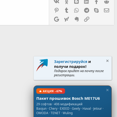
Vk
Ok
mes_blogger
Linked In
Facebook
Red
Pinterest
Tumblr
WhatsApp
Telegram
Skype
Эл.
Google
Yahoo
Evernote
Ссылка
Зарегистрируйся
и
получи подарок!
Подарок придёт на почту после
регистрации.
🔥 АКЦИЯ −67%
Пакет прошивок Bosch ME17U6
29 софтов · 406 модификаций
Baojun · Chery · EXEED · Geely · Haval · Jetour ·
OMODA · TENET · Wuling