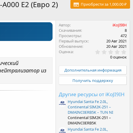
-A000 E2 (Евро 2)
Приобрести за 1,000.00 ₽
Автор
iKoJI9IH
Скачивания
8
Просмотры
472
Первый выпуск
20 Авг 2021
Обновление
20 Авг 2021
0
Оценка
.
0 оценок
0
ический
0
з
нейтрализатор из
Дополнительная информация
в
ё
Получить поддержку
з
д
Другие ресурсы от iKoJI9IH
Hyundai Santa Fe 2.0L,
Continental SIM2K-251 –
DMAINC0ERB5K – TUN NI
Continental SIM2K-251 –
DMAINC0ERB5K
Hyundai Santa Fe 2.0L,