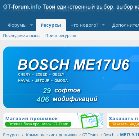
Форумы
Ресурсы
Что нового?
Дополните
Последние отзывы
Поиск ресурсов
Магазин прошивок
Заказать 
Готовая база прошивок GT-Team
Заказать инд
Ресурсы
-Коммерческие прошивки
GT-Team
Bosch
ME17.9.1