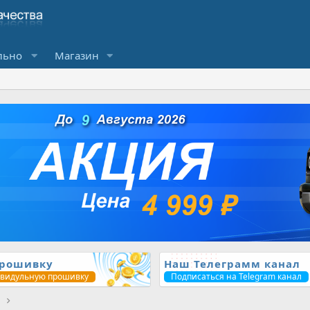
льно
Магазин
прошивку
Наш Телеграмм канал
ивидульную прошивку
Подписаться на Telegram канал
1