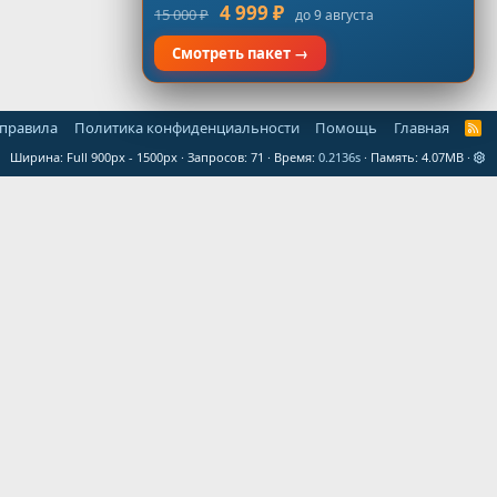
4 999 ₽
15 000 ₽
до 9 августа
Смотреть пакет →
 правила
Политика конфиденциальности
Помощь
Главная
R
S
Ширина
Запросов
71
Время
0.2136s
Память
4.07MB
S