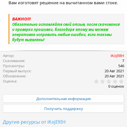
Вам изготовят решение на вычитанном вами стоке.
ВАЖНО!!!
Обязательно оставляйте свой отзыв, после скачивания
и проверки прошивки, благодаря этому мы можем
оперативно исправить любые ошибки, если таковы
будут выявлены!
Автор
iKoJI9IH
Скачивания
7
Просмотры
546
Первый выпуск
20 Авг 2021
Обновление
20 Авг 2021
0
Оценка
.
0 оценок
0
0
з
Дополнительная информация
в
ё
Получить поддержку
з
д
Другие ресурсы от iKoJI9IH