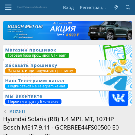
Вход
Регистрация
Магазин прошивок
Готовая база прошивок GT-Team
Заказать прошивку
Заказать индивидульную прошивку
Наш Телеграмм канал
Подписаться на Telegram канал
Мы Вконтакте
Перейти в группу Вконтакте
ME17.9.11
Hyundai Solaris (RB) 1.4 MPI, MT, 107HP
Bosch ME17.9.11 - GCRBREE44FS00500 E0