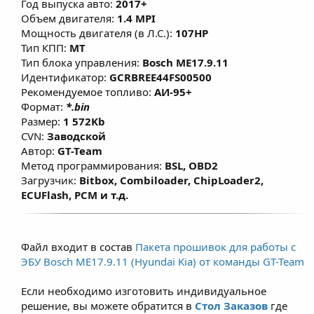
Год выпуска авто:
2017+
изменены факторы, влияющие на расчет
Объем двигателя:
1.4 MPI
моментной модели, что позволяет
Мощность двигателя (в Л.С.):
107HP
улучшить эластичность и динамику без
Тип КПП:
MT
Тип блока управления:
Bosch ME17.9.11
существенного изменения расхода топлива
Идентификатор:
GCRBREE44FS00500
при сохранении ресурса ДВС.
Рекомендуемое топливо:
АИ-95+
Формат:
*.bin
Размер:
1 572Kb
CVN:
Заводской
Автор:
GT-Team
Метод программирования:
BSL, OBD2
Загрузчик:
Bitbox, Combiloader, ChipLoader2,
ECUFlash, PCM и т.д.
Файл входит в состав
Пакета прошивок для работы с
ЭБУ Bosch ME17.9.11 (Hyundai Kia) от команды GT-Team
Если необходимо изготовить индивидуальное
решение, вы можете обратится в
Стол Заказов
где