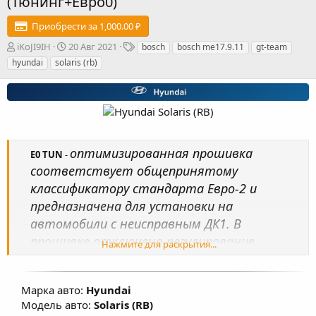
(Тюнинг+Евро0)
Приобрести за 1,000.00 ₽
А
Д
Т
iKoJI9IH
20 Авг 2021
bosch
bosch me17.9.11
gt-team
в
а
е
hyundai
solaris (rb)
т
т
г
о
а
и
р
с
о
з
д
а
оптимизированная прошивка
E0 TUN
-
н
соответствует общепринятому
и
я
классификатору стандарта Евро-2 и
предназначена для установки на
автомобили с неисправным ДК1. В
прошивке отключено регулирование
Нажмите для раскрытия...
топливной смеси по сигналам датчиков
кислорода, исключен из комплектации ДК1.
Марка авто:
Hyundai
Произведена настройка карт
Модель авто:
Solaris (RB)
топливоподачи, УОЗ, коррекции УОЗ,