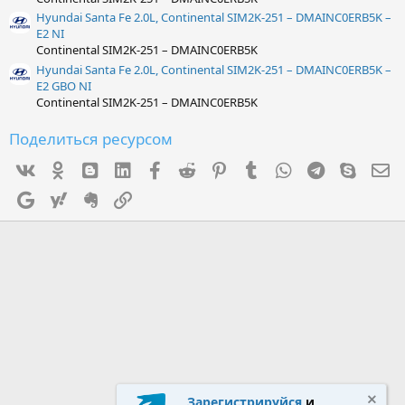
Hyundai Santa Fe 2.0L, Continental SIM2K-251 – DMAINC0ERB5K –
E2 NI
Continental SIM2K-251 – DMAINC0ERB5K
Hyundai Santa Fe 2.0L, Continental SIM2K-251 – DMAINC0ERB5K –
E2 GBO NI
Continental SIM2K-251 – DMAINC0ERB5K
Поделиться ресурсом
Vk
Ok
mes_blogger
Linked In
Facebook
Reddit
Pinterest
Tumblr
WhatsApp
Telegram
Skype
Э
Google
Yahoo
Evernote
Ссылка
Зарегистрируйся
и