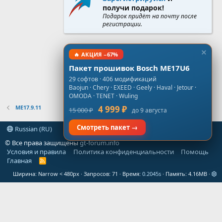
получи подарок!
Подарок придёт на почту после
регистрации.
🔥 АКЦИЯ −67%
Пакет прошивок Bosch ME17U6
29 софтов · 406 модификаций
Baojun · Chery · EXEED · Geely · Haval · Jetour ·
OMODA · TENET · Wuling
ME17.9.11
4 999 ₽
15 000 ₽
до 9 августа
Смотреть пакет →
Russian (RU)
© Все права защищены
gt-forum.info
Условия и правила
Политика конфиденциальности
Помощь
Главная
R
S
Ширина
Запросов
71
Время
0.2045s
Память
4.16MB
S