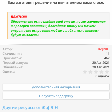
Вам изготовят решение на вычитанном вами стоке.
ВАЖНО!!!
Обязательно оставляйте свой отзыв, после скачивания
и проверки прошивки, благодаря этому мы можем
оперативно исправить любые ошибки, если таковы
будут выявлены!
Автор
iKoJI9IH
Скачивания
11
Просмотры
462
Первый выпуск
20 Авг 2021
Обновление
20 Авг 2021
0
Оценка
.
0 оценок
0
0
з
Дополнительная информация
в
ё
Получить поддержку
з
д
Другие ресурсы от iKoJI9IH