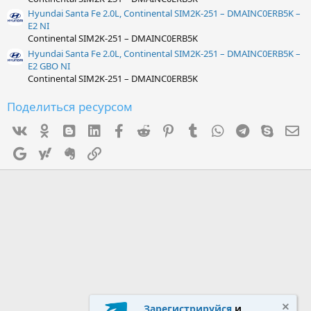
Hyundai Santa Fe 2.0L, Continental SIM2K-251 – DMAINC0ERB5K –
E2 NI
Continental SIM2K-251 – DMAINC0ERB5K
Hyundai Santa Fe 2.0L, Continental SIM2K-251 – DMAINC0ERB5K –
E2 GBO NI
Continental SIM2K-251 – DMAINC0ERB5K
Поделиться ресурсом
Vk
Ok
mes_blogger
Linked In
Facebook
Reddit
Pinterest
Tumblr
WhatsApp
Telegram
Skype
Э
Google
Yahoo
Evernote
Ссылка
Зарегистрируйся
и