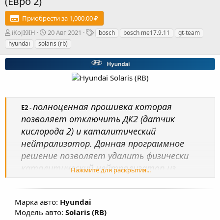
(Евро 2)
Приобрести за 1,000.00 ₽
А
Д
Т
iKoJI9IH
20 Авг 2021
bosch
bosch me17.9.11
gt-team
в
а
е
hyundai
solaris (rb)
т
т
г
о
а
и
р
с
о
з
д
а
полноценная прошивка которая
Е2
-
н
позволяет отключить ДК2 (датчик
и
я
кислорода 2) и каталитический
нейтрализатор. Данная программное
решение позволяет удалить физически
каталитический нейтрализатор из
Нажмите для раскрытия...
автомобиля и ДК2 с отключением разъёма
ДК2 от жгута электропроводки
Марка авто:
Hyundai
автомобиля.
Модель авто:
Solaris (RB)