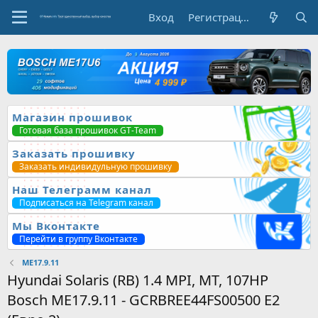
Вход
Регистрация
Магазин прошивок
Готовая база прошивок GT-Team
Заказать прошивку
Заказать индивидульную прошивку
Наш Телеграмм канал
Подписаться на Telegram канал
Мы Вконтакте
Перейти в группу Вконтакте
ME17.9.11
Hyundai Solaris (RB) 1.4 MPI, MT, 107HP
Bosch ME17.9.11 - GCRBREE44FS00500 E2