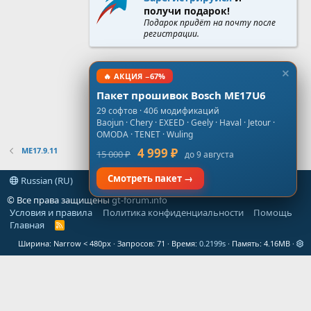
получи подарок!
Подарок придёт на почту после
регистрации.
🔥 АКЦИЯ −67%
Пакет прошивок Bosch ME17U6
29 софтов · 406 модификаций
Baojun · Chery · EXEED · Geely · Haval · Jetour ·
OMODA · TENET · Wuling
ME17.9.11
4 999 ₽
15 000 ₽
до 9 августа
Смотреть пакет →
Russian (RU)
© Все права защищены
gt-forum.info
Условия и правила
Политика конфиденциальности
Помощь
Главная
R
S
Ширина
Запросов
71
Время
0.2199s
Память
4.16MB
S