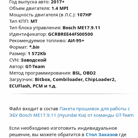
Год выпуска авто:
2017+
Объем двигателя:
1.4 MPI
Мощность двигателя (в Л.С.):
107HP
Тип КПП:
MT
Тип блока управления:
Bosch ME17.9.11
Идентификатор:
GCRBREE44FS00500
Рекомендуемое топливо:
АИ-95+
Формат:
*.bin
Размер:
1 572Kb
CVN:
Заводской
Автор:
GT-Team
Метод программирования:
BSL, OBD2
Загрузчик:
Bitbox, Combiloader, ChipLoader2,
ECUFlash, PCM и т.д.
Файл входит в состав
Пакета прошивок для работы с
ЭБУ Bosch ME17.9.11 (Hyundai Kia) от команды GT-Team
Если необходимо изготовить индивидуальное
решение, вы можете обратится в
Стол Заказов
где