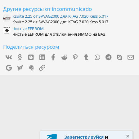
ё
з
Другие ресурсы от incommunicado
д
Ksuite 2.25 от SVVAG2000 для KTAG 7.020 Kess 5.017
Ksuite 2.25 от SVVAG2000 для KTAG 7.020 Kess 5.017
Чистые EEPROM
Чистые EEPROM для отключения ИММО на ВАЗ
Поделиться ресурсом
Vk
Ok
mes_blogger
Linked In
Facebook
Reddit
Pinterest
Tumblr
WhatsApp
Telegram
Skype
Э
Google
Yahoo
Evernote
Ссылка
Зарегистрируйся
и