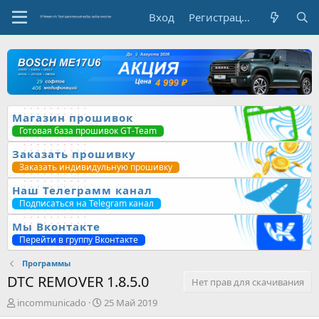
Вход
Регистрация
Магазин прошивок
Готовая база прошивок GT-Team
Заказать прошивку
Заказать индивидульную прошивку
Наш Телеграмм канал
Подписаться на Telegram канал
Мы Вконтакте
Перейти в группу Вконтакте
Программы
DTC REMOVER 1.8.5.0
Нет прав для скачивания
А
Д
incommunicado
25 Май 2019
в
а