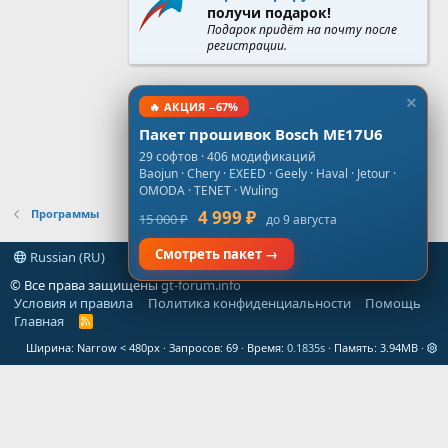
получи подарок!
Подарок придёт на почту после
регистрации.
🔥 АКЦИЯ −67%
Пакет прошивок Bosch ME17U6
29 софтов · 406 модификаций
Baojun · Chery · EXEED · Geely · Haval · Jetour ·
OMODA · TENET · Wuling
Программы
4 999 ₽
15 000 ₽
до 9 августа
Смотреть пакет →
Russian (RU)
© Все права защищены
gt-forum.info
Условия и правила
Политика конфиденциальности
Помощь
Главная
R
S
Ширина
Запросов
69
Время
0.1835s
Память
3.94MB
S