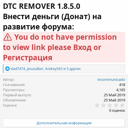
DTC REMOVER 1.8.5.0
т
т
о
а
Внести деньги (Донат) на
р
с
о
развитие форума:
з
д
You do not have permission
а
н
to view link please
и
Вход
or
я
Регистрация
Р
vlad7474
,
jesusalbor
,
Andrey565
и 5 других
е
а
Автор
incommunicado
к
Скачивания
418
ц
Просмотры
4,165
и
Первый выпуск
25 Май 2019
и
Обновление
25 Май 2019
:
0
Оценка
.
0 оценок
0
0
з
Дополнительная информация
в