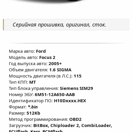
Серийная прошивка, оригинал, сток.
Марка авто:
Ford
Модель авто:
Focus 2
Год выпуска авто:
2005+
Объем двигателя:
1.6 SIGMA
Мощность двигателя (в Л.С.):
115
Тип КПП:
MT
Тип блока управления:
Siemens SIM29
Номер ЭБУ:
6M51-12A650-AAB
Идентификатор ПО:
H10Dxxxx.HEX
Формат:
*.bin
Размер:
512Kb
Метод программирования:
OBD2
Загрузчик:
BitBox, Chiploader 2, CombiLoader,
ECUflash, Kess, PCMflash