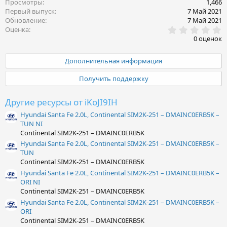
Просмотры
1,466
Первый выпуск
7 Май 2021
Обновление
7 Май 2021
0
Оценка
.
0 оценок
0
0
з
Дополнительная информация
в
ё
Получить поддержку
з
д
Другие ресурсы от iKoJI9IH
Hyundai Santa Fe 2.0L, Continental SIM2K-251 – DMAINC0ERB5K –
TUN NI
Continental SIM2K-251 – DMAINC0ERB5K
Hyundai Santa Fe 2.0L, Continental SIM2K-251 – DMAINC0ERB5K –
TUN
Continental SIM2K-251 – DMAINC0ERB5K
Hyundai Santa Fe 2.0L, Continental SIM2K-251 – DMAINC0ERB5K –
ORI NI
Continental SIM2K-251 – DMAINC0ERB5K
Hyundai Santa Fe 2.0L, Continental SIM2K-251 – DMAINC0ERB5K –
ORI
Continental SIM2K-251 – DMAINC0ERB5K