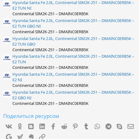
Hyundai Santa Fe 2.0L, Continental SIM2K-251 – DMAINC0ERB5K –
E2 TUN NI
Continental SIM2K-251 – DMAINC0ERB5K
Hyundai Santa Fe 2.0L, Continental SIM2K-251 – DMAINC0ERB5K –
E2 TUN GBO NI
Continental SIM2K-251 – DMAINC0ERB5K
Hyundai Santa Fe 2.0L, Continental SIM2K-251 – DMAINC0ERB5K –
E2 TUN GBO
Continental SIM2K-251 – DMAINC0ERB5K
Hyundai Santa Fe 2.0L, Continental SIM2K-251 – DMAINC0ERB5K –
E2 TUN
Continental SIM2K-251 – DMAINC0ERB5K
Hyundai Santa Fe 2.0L, Continental SIM2K-251 – DMAINC0ERB5K –
E2 NI
Continental SIM2K-251 – DMAINC0ERB5K
Hyundai Santa Fe 2.0L, Continental SIM2K-251 – DMAINC0ERB5K –
E2 GBO NI
Continental SIM2K-251 – DMAINC0ERB5K
Поделиться ресурсом
Vk
Ok
mes_blogger
Linked In
Facebook
Reddit
Pinterest
Tumblr
WhatsApp
Telegram
Skype
Э
Google
Yahoo
Evernote
Ссылка