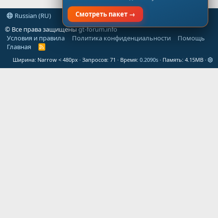
Смотреть пакет →
Russian (RU)
© Все права защищены
gt-forum.info
Условия и правила
Политика конфиденциальности
Помощь
Главная
R
S
Ширина
Запросов
71
Время
0.2090s
Память
4.15MB
S