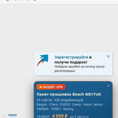
Зарегистрируйся
и
получи подарок!
Подарок придёт на почту после
регистрации.
🔥 АКЦИЯ −67%
Пакет прошивок Bosch ME17U6
29 софтов · 406 модификаций
Baojun · Chery · EXEED · Geely · Haval · Jetour ·
OMODA · TENET · Wuling
SIM29
4 999 ₽
15 000 ₽
до 9 августа