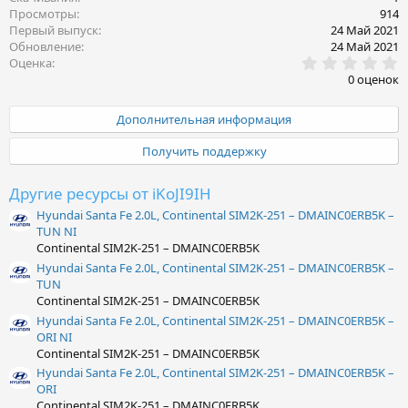
Просмотры
914
Первый выпуск
24 Май 2021
Обновление
24 Май 2021
0
Оценка
.
0 оценок
0
0
з
Дополнительная информация
в
ё
Получить поддержку
з
д
Другие ресурсы от iKoJI9IH
Hyundai Santa Fe 2.0L, Continental SIM2K-251 – DMAINC0ERB5K –
TUN NI
Continental SIM2K-251 – DMAINC0ERB5K
Hyundai Santa Fe 2.0L, Continental SIM2K-251 – DMAINC0ERB5K –
TUN
Continental SIM2K-251 – DMAINC0ERB5K
Hyundai Santa Fe 2.0L, Continental SIM2K-251 – DMAINC0ERB5K –
ORI NI
Continental SIM2K-251 – DMAINC0ERB5K
Hyundai Santa Fe 2.0L, Continental SIM2K-251 – DMAINC0ERB5K –
ORI
Continental SIM2K-251 – DMAINC0ERB5K