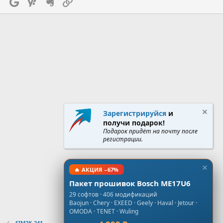
Google
Yahoo
Evernote
Ссылка
Зарегистрируйся
и
получи подарок!
Подарок придёт на почту после
регистрации.
🔥 АКЦИЯ −67%
Пакет прошивок Bosch ME17U6
29 софтов · 406 модификаций
Baojun · Chery · EXEED · Geely · Haval · Jetour ·
OMODA · TENET · Wuling
SIM2K-241