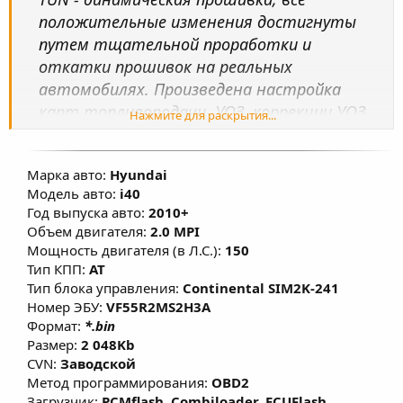
положительные изменения достигнуты
путем тщательной проработки и
откатки прошивок на реальных
автомобилях. Произведена настройка
карт топливоподачи, УОЗ, коррекции УОЗ,
Нажмите для раскрытия...
системы изменения фаз ГРМ, изменены
факторы, влияющие на расчет моментной
Марка авто:
Hyundai
модели, переработаны алгоритмы
Модель авто:
i40
включения кондиционера в мощностном
Год выпуска авто:
2010+
режиме, что позволяет улучшить
Объем двигателя:
2.0 MPI
эластичность и динамику без
Мощность двигателя (в Л.С.):
150
существенного изменения расхода
Тип КПП:
AT
Тип блока управления:
Continental SIM2K-241
топлива. Данные решения предназначены
Номер ЭБУ:
VF55R2MS2H3A
для повседневной езды при этом не влияет
Формат:
*.bin
на ресурс двигателя, а в большинстве
Размер:
2 048Kb
случаев при использовании
CVN:
Заводской
рекомендованного топлива (согласно ТТХ
Метод программирования:
OBD2
Загрузчик:
PCMflash, Combiloader, ECUFlash,