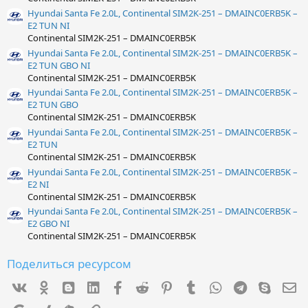
Hyundai Santa Fe 2.0L, Continental SIM2K-251 – DMAINC0ERB5K –
E2 TUN NI
Continental SIM2K-251 – DMAINC0ERB5K
Hyundai Santa Fe 2.0L, Continental SIM2K-251 – DMAINC0ERB5K –
E2 TUN GBO NI
Continental SIM2K-251 – DMAINC0ERB5K
Hyundai Santa Fe 2.0L, Continental SIM2K-251 – DMAINC0ERB5K –
E2 TUN GBO
Continental SIM2K-251 – DMAINC0ERB5K
Hyundai Santa Fe 2.0L, Continental SIM2K-251 – DMAINC0ERB5K –
E2 TUN
Continental SIM2K-251 – DMAINC0ERB5K
Hyundai Santa Fe 2.0L, Continental SIM2K-251 – DMAINC0ERB5K –
E2 NI
Continental SIM2K-251 – DMAINC0ERB5K
Hyundai Santa Fe 2.0L, Continental SIM2K-251 – DMAINC0ERB5K –
E2 GBO NI
Continental SIM2K-251 – DMAINC0ERB5K
Поделиться ресурсом
Vk
Ok
mes_blogger
Linked In
Facebook
Reddit
Pinterest
Tumblr
WhatsApp
Telegram
Skype
Э