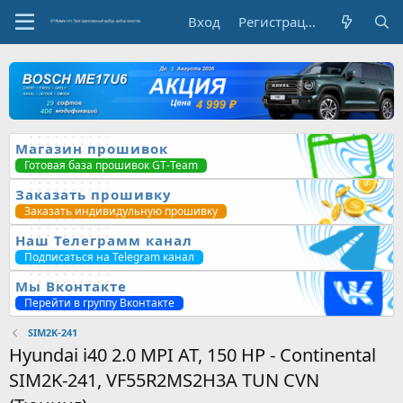
Вход
Регистрация
Магазин прошивок
Готовая база прошивок GT-Team
Заказать прошивку
Заказать индивидульную прошивку
Наш Телеграмм канал
Подписаться на Telegram канал
Мы Вконтакте
Перейти в группу Вконтакте
SIM2K-241
Hyundai i40 2.0 MPI AT, 150 HP - Continental
SIM2K-241, VF55R2MS2H3A TUN CVN