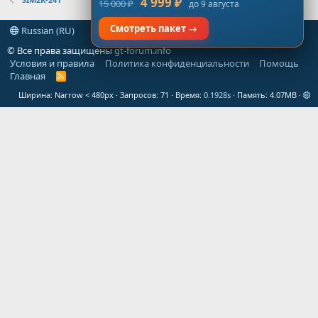
4 999 ₽
15 000 ₽
до 9 августа
Смотреть пакет →
Russian (RU)
© Все права защищены
gt-forum.info
Условия и правила
Политика конфиденциальности
Помощь
Главная
R
S
Ширина
Запросов
71
Время
0.1928s
Память
4.07MB
S