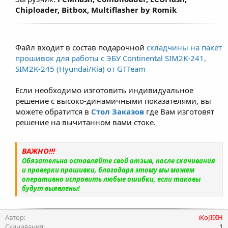
двигателей) - модернизированная и
Chiploader, Bitbox, Multiflasher by Romik
правильно настроенная программа
позволяет продлить срок службы ДВС. Для
атмосферных двигателей прирост по
Файл входит в состав подарочной
складчины на пакет
крутящему моменту составляет примерно
прошивок для работы с ЭБУ Continental SIM2K-241,
7–12% и зависит от состояния двигателя,
SIM2K-245 (Hyundai/Kia) от GTTeam
условий эксплуатации и типа
используемого топлива.
Если необходимо изготовить индивидуальное
решение с высоко-динамичными показателями, вы
можете обратится в
Стол Заказов
где Вам изготовят
решение на вычитанном вами стоке.
ВАЖНО!!!
Обязательно оставляйте свой отзыв, после скачивания
и проверки прошивки, благодаря этому мы можем
оперативно исправить любые ошибки, если таковы
будут выявлены!
Автор
iKoJI9IH
Скачивания
1