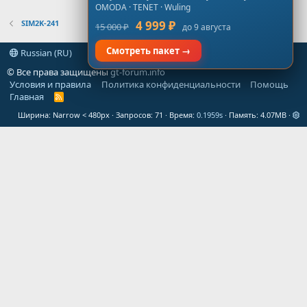
OMODA · TENET · Wuling
SIM2K-241
4 999 ₽
15 000 ₽
до 9 августа
Смотреть пакет →
Russian (RU)
© Все права защищены
gt-forum.info
Условия и правила
Политика конфиденциальности
Помощь
Главная
R
S
Ширина
Запросов
71
Время
0.1959s
Память
4.07MB
S