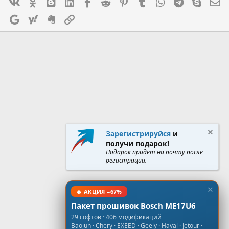
Vk
Ok
mes_blogger
Linked In
Facebook
Reddit
Pinterest
Tumblr
WhatsApp
Telegram
Skype
Э
Google
Yahoo
Evernote
Ссылка
Зарегистрируйся
и
получи подарок!
Подарок придёт на почту после
регистрации.
🔥 АКЦИЯ −67%
Пакет прошивок Bosch ME17U6
29 софтов · 406 модификаций
Baojun · Chery · EXEED · Geely · Haval · Jetour ·