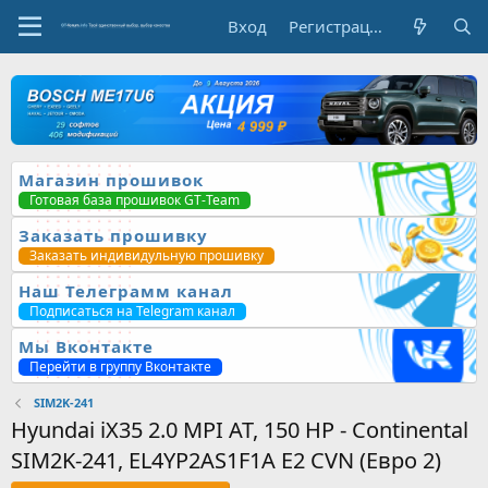
Вход
Регистрация
Магазин прошивок
Готовая база прошивок GT-Team
Заказать прошивку
Заказать индивидульную прошивку
Наш Телеграмм канал
Подписаться на Telegram канал
Мы Вконтакте
Перейти в группу Вконтакте
SIM2K-241
Hyundai iX35 2.0 MPI AT, 150 HP - Continental
SIM2K-241, EL4YP2AS1F1A E2 CVN (Евро 2)