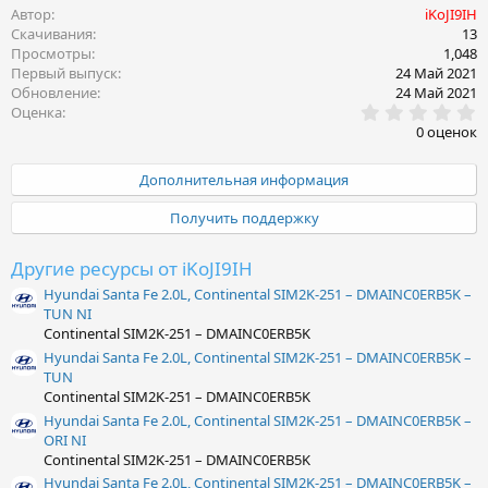
Автор
iKoJI9IH
Скачивания
13
Просмотры
1,048
Первый выпуск
24 Май 2021
Обновление
24 Май 2021
0
Оценка
.
0 оценок
0
0
з
Дополнительная информация
в
ё
Получить поддержку
з
д
Другие ресурсы от iKoJI9IH
Hyundai Santa Fe 2.0L, Continental SIM2K-251 – DMAINC0ERB5K –
TUN NI
Continental SIM2K-251 – DMAINC0ERB5K
Hyundai Santa Fe 2.0L, Continental SIM2K-251 – DMAINC0ERB5K –
TUN
Continental SIM2K-251 – DMAINC0ERB5K
Hyundai Santa Fe 2.0L, Continental SIM2K-251 – DMAINC0ERB5K –
ORI NI
Continental SIM2K-251 – DMAINC0ERB5K
Hyundai Santa Fe 2.0L, Continental SIM2K-251 – DMAINC0ERB5K –