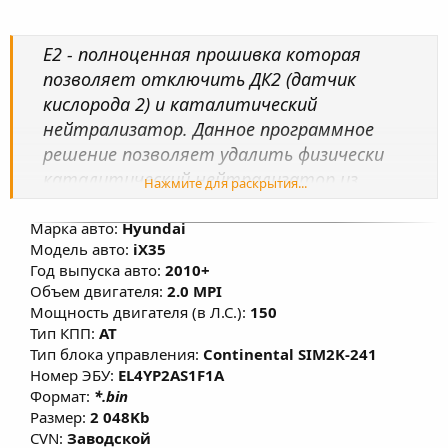
Е2 - полноценная прошивка которая
позволяет отключить ДК2 (датчик
кислорода 2) и каталитический
нейтрализатор. Данное программное
решение позволяет удалить физически
каталитический нейтрализатор из
Нажмите для раскрытия...
автомобиля и ДК2 с отключением разъёма
ДК2 от жгута электропроводки
Марка авто:
Hyundai
Модель авто:
iX35
автомобиля.
Год выпуска авто:
2010+
Объем двигателя:
2.0 MPI
Мощность двигателя (в Л.С.):
150
Тип КПП:
AT
Тип блока управления:
Continental SIM2K-241
Номер ЭБУ:
EL4YP2AS1F1A
Формат:
*.bin
Размер:
2 048Kb
CVN:
Заводской