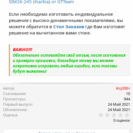
SIM2K-245 (Kia/Kia) от GTTeam
Если необходимо изготовить индивидуальное
решение с высоко-динамичными показателями, вы
можете обратится в
Стол Заказов
где Вам изготовят
решение на вычитанном вами стоке.
ВАЖНО!!!
Обязательно оставляйте свой отзыв, после скачивания
и проверки прошивки, благодаря этому мы можем
оперативно исправить любые ошибки, если таковы
будут выявлены!
Автор
iKoJI9IH
Скачивания
10
Просмотры
944
Первый выпуск
24 Май 2021
Обновление
24 Май 2021
0
Оценка
.
0 оценок
0
0
з