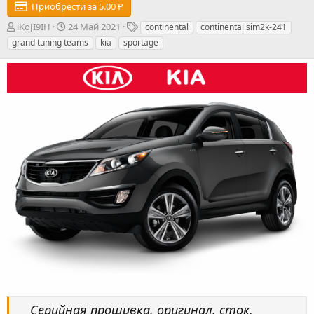
Приобрести за 5.00 ₽
А
Д
Т
iKoJI9IH
24 Май 2021
continental
continental sim2k-241
в
а
е
grand tuning teams
kia
sportage
т
т
г
о
а
и
р
с
о
з
д
а
н
и
я
Серийная прошивка, оригинал, сток.