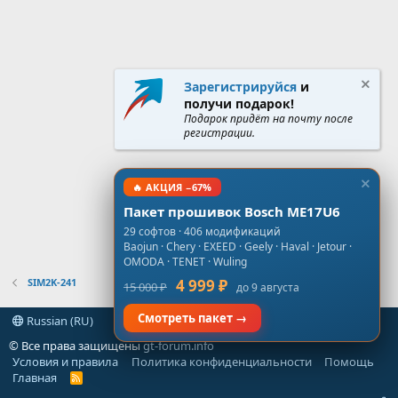
Зарегистрируйся
и
получи подарок!
Подарок придёт на почту после
регистрации.
🔥 АКЦИЯ −67%
Пакет прошивок Bosch ME17U6
29 софтов · 406 модификаций
Baojun · Chery · EXEED · Geely · Haval · Jetour ·
OMODA · TENET · Wuling
SIM2K-241
4 999 ₽
15 000 ₽
до 9 августа
Смотреть пакет →
Russian (RU)
© Все права защищены
gt-forum.info
Условия и правила
Политика конфиденциальности
Помощь
Главная
R
S