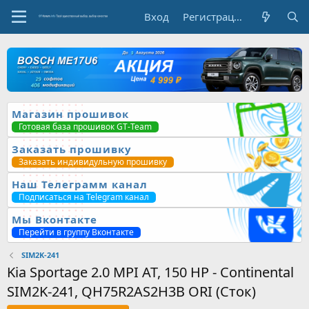
Вход
Регистрация
Магазин прошивок
Готовая база прошивок GT-Team
Заказать прошивку
Заказать индивидульную прошивку
Наш Телеграмм канал
Подписаться на Telegram канал
Мы Вконтакте
Перейти в группу Вконтакте
SIM2K-241
Kia Sportage 2.0 MPI AT, 150 HP - Continental
SIM2K-241, QH75R2AS2H3B ORI (Сток)