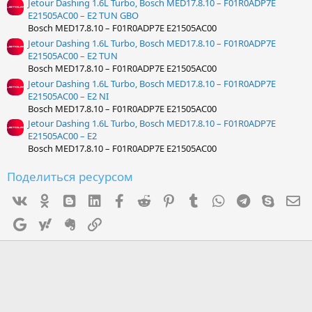
Jetour Dashing 1.6L Turbo, Bosch MED17.8.10 – F01R0ADP7E
E21505AC00 – E2 TUN GBO
Bosch MED17.8.10 – F01R0ADP7E E21505AC00
Jetour Dashing 1.6L Turbo, Bosch MED17.8.10 – F01R0ADP7E
E21505AC00 – E2 TUN
Bosch MED17.8.10 – F01R0ADP7E E21505AC00
Jetour Dashing 1.6L Turbo, Bosch MED17.8.10 – F01R0ADP7E
E21505AC00 – E2 NI
Bosch MED17.8.10 – F01R0ADP7E E21505AC00
Jetour Dashing 1.6L Turbo, Bosch MED17.8.10 – F01R0ADP7E
E21505AC00 – E2
Bosch MED17.8.10 – F01R0ADP7E E21505AC00
Поделиться ресурсом
Vk
Ok
mes_blogger
Linked In
Facebook
Reddit
Pinterest
Tumblr
WhatsApp
Telegram
Skype
Э
Google
Yahoo
Evernote
Ссылка