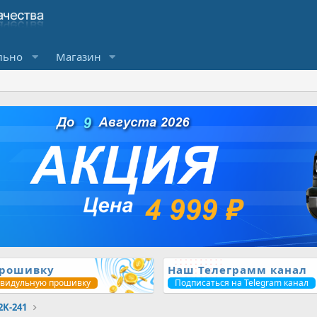
льно
Магазин
прошивку
Наш Телеграмм канал
ивидульную прошивку
Подписаться на Telegram канал
2K-241