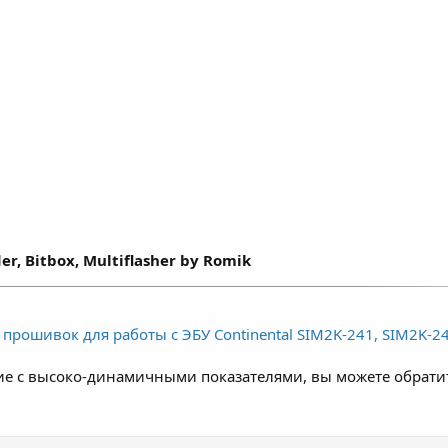
 и типа используемого топлива.
er, Bitbox, Multiflasher by Romik
прошивок для работы с ЭБУ Continental SIM2K-241, SIM2K-245
е с высоко-динамичными показателями, вы можете обрати