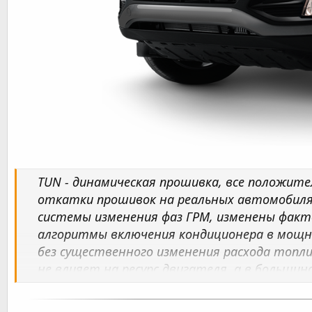
TUN - динамическая прошивка, все положи
откатки прошивок на реальных автомобилях
системы изменения фаз ГРМ, изменены фак
алгоритмы включения кондиционера в мощн
без существенного изменения расхода топли
не влияет на ресурс двигателя, а в большин
ТТХ двигателей) - модернизированная и пра
Для атмосферных двигателей прирост по к