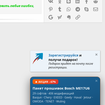
Vk
Ok
mes_blogger
Linked In
Facebook
Red
равить любые ошибки,
Pinterest
Tumblr
WhatsApp
Telegram
Skype
Эл.
Google
Yahoo
Evernote
Ссылка
Зарегистрируйся
и
получи подарок!
Подарок придёт на почту после
регистрации.
🔥 АКЦИЯ −67%
Пакет прошивок Bosch ME17U6
29 софтов · 406 модификаций
Baojun · Chery · EXEED · Geely · Haval · Jetour ·
OMODA · TENET · Wuling