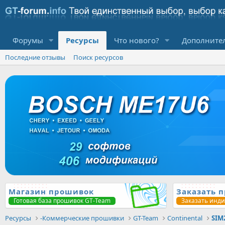
Форумы
Ресурсы
Что нового?
Дополните
Последние отзывы
Поиск ресурсов
Магазин прошивок
Заказать 
Готовая база прошивок GT-Team
Заказать инд
Ресурсы
-Коммерческие прошивки
GT-Team
Continental
SIM