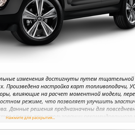
тельные изменения достигнуты путем тщательной
. Произведена настройка карт топливоподачи, УОЗ
торы, влияющие на расчет моментной модели, пе
остном режиме, что позволяет улучшить эластич
ва. Данные решения предназначены для повседнев
стве случаев при использовании рекомендованного 
Нажмите для раскрытия...
вильно настроенная программа позволяет продлить
рутящему моменту составляет примерно 7–12% и 