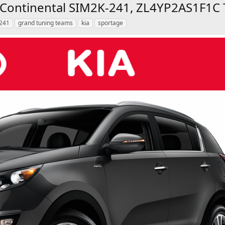
 - Continental SIM2K-241, ZL4YP2AS1F1
-241
grand tuning teams
kia
sportage