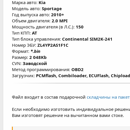
Марка авто:
Kia
состояния двигателя, условий эксплуатации
Модель авто:
Sportage
Год выпуска авто:
2010+
Объем двигателя:
2.0 MPI
Мощность двигателя (в Л.С.):
150
Тип КПП:
AT
Тип блока управления:
Continental SIM2K-241
Номер ЭБУ:
ZL4YP2AS1F1C
Формат:
*.bin
Размер:
2 048Kb
CVN:
Заводской
Метод программирования:
OBD2
Загрузчик:
PCMflash, Combiloader, ECUFlash, Chipload
Файл входит в состав подарочной
складчины на пакет 
Если необходимо изготовить индивидуальное решени
Вам изготовят решение на вычитанном вами стоке.