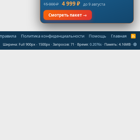
4 999 ₽
15 000 ₽
до 9 августа
Смотреть пакет →
 правила
Политика конфиденциальности
Помощь
Главная
R
S
Ширина
Запросов
71
Время
0.2076s
Память
4.16MB
S