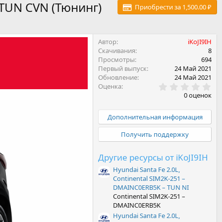
C TUN CVN (Тюнинг)
Приобрести за 1,500.00 ₽
Автор
iKoJI9IH
Скачивания
8
Просмотры
694
Первый выпуск
24 Май 2021
Обновление
24 Май 2021
0
Оценка
.
0 оценок
0
0
з
Дополнительная информация
в
ё
Получить поддержку
з
д
Другие ресурсы от iKoJI9IH
Hyundai Santa Fe 2.0L,
Continental SIM2K-251 –
DMAINC0ERB5K – TUN NI
Continental SIM2K-251 –
DMAINC0ERB5K
Hyundai Santa Fe 2.0L,