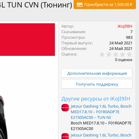
4L TUN CVN (Тюнинг)
Приобрести за 1,500.00 ₽
Автор
iKoJI9IH
Скачивания
7
Просмотры
983
Первый выпуск
24 Май 2021
Обновление
24 Май 2021
0
Оценка
.
0 оценок
0
0
з
Дополнительная информация
в
ё
Получить поддержку
з
д
Другие ресурсы от iKoJI9IH
Jetour Dashing 1.6L Turbo, Bosch
MED17.8.10 – F01R0ADP7E
E21505AC00 – TUN NI
Bosch MED17.8.10 – F01R0ADP7E
E21505AC00
Jetour Dashing 1.6L Turbo, Bosch