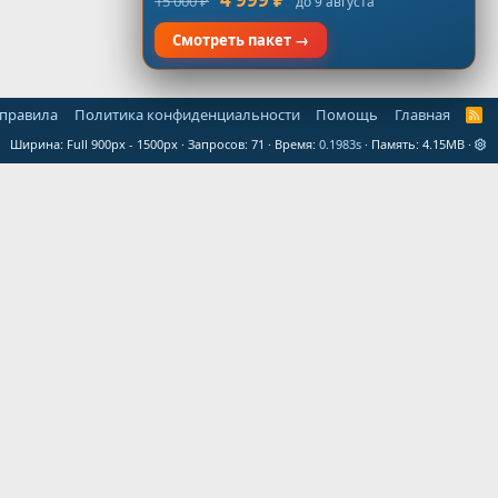
15 000 ₽
до 9 августа
Смотреть пакет →
 правила
Политика конфиденциальности
Помощь
Главная
R
S
Ширина
Запросов
71
Время
0.1983s
Память
4.15MB
S