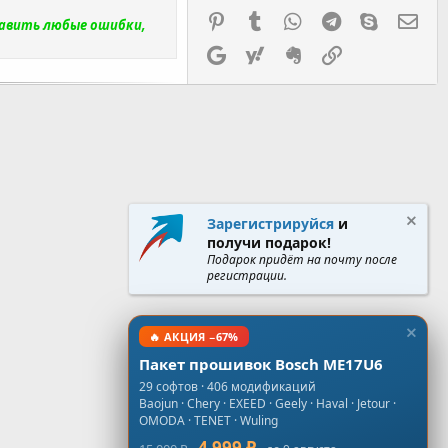
Pinterest
Tumblr
WhatsApp
Telegram
Skype
Эл.
равить любые ошибки,
Google
Yahoo
Evernote
Ссылка
Зарегистрируйся
и
получи подарок!
Подарок придёт на почту после
регистрации.
🔥 АКЦИЯ −67%
Пакет прошивок Bosch ME17U6
29 софтов · 406 модификаций
Baojun · Chery · EXEED · Geely · Haval · Jetour ·
OMODA · TENET · Wuling
4 999 ₽