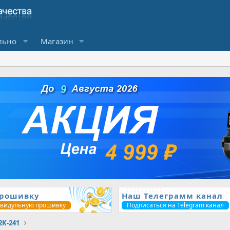
льно
Магазин
прошивку
Наш Телеграмм канал
ивидульную прошивку
Подписаться на Telegram канал
2K-241