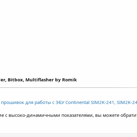
 и типа используемого топлива.
er, Bitbox, Multiflasher by Romik
прошивок для работы с ЭБУ Continental SIM2K-241, SIM2K-245
е с высоко-динамичными показателями, вы можете обрати