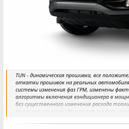
TUN - динамическая прошивка, все положи
откатки прошивок на реальных автомобилях
системы изменения фаз ГРМ, изменены фак
алгоритмы включения кондиционера в мощн
без существенного изменения расхода топли
не влияет на ресурс двигателя, а в большин
ТТХ двигателей) - модернизированная и пра
Для атмосферных двигателей прирост по к