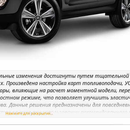
тельные изменения достигнуты путем тщательной
. Произведена настройка карт топливоподачи, УОЗ
торы, влияющие на расчет моментной модели, пе
остном режиме, что позволяет улучшить эластич
ва. Данные решения предназначены для повседнев
стве случаев при использовании рекомендованного 
Нажмите для раскрытия...
вильно настроенная программа позволяет продлить
рутящему моменту составляет примерно 7–12% и 