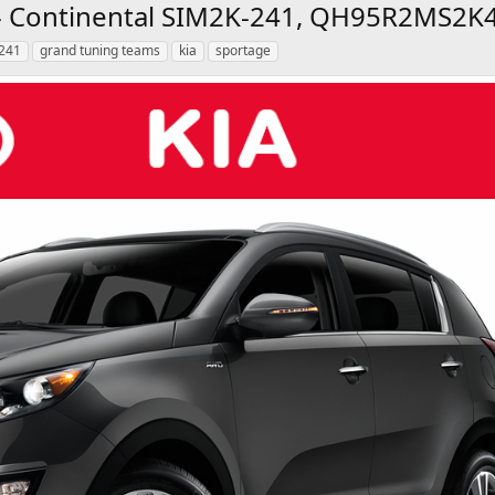
P - Continental SIM2K-241, QH95R2MS2K
-241
grand tuning teams
kia
sportage