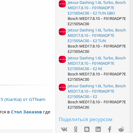
Jetour Dashing 1.6L Turbo, Bosch
MED17.8.10 – F01R0ADP7E
E21505AC00 – E2 TUN GBO
Bosch MED17.8.10 – F01R0ADP7E
E21505AC00
Jetour Dashing 1.6L Turbo, Bosch
MED17.8.10 – F01R0ADP7E
E21505AC00 – E2 TUN
Bosch MED17.8.10 – F01R0ADP7E
E21505AC00
Jetour Dashing 1.6L Turbo, Bosch
MED17.8.10 – F01R0ADP7E
E21505AC00 – E2 NI
Bosch MED17.8.10 – F01R0ADP7E
E21505AC00
Jetour Dashing 1.6L Turbo, Bosch
MED17.8.10 – F01R0ADP7E
E21505AC00 – E2
 (Kia/Kia) от GTTeam
Bosch MED17.8.10 – F01R0ADP7E
E21505AC00
тся в
Стол Заказов
где
Поделиться ресурсом
Vk
Ok
mes_blogger
Linked In
Facebook
Red