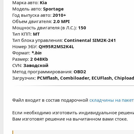
Марка авто:
Kia
состояния двигателя, условий эксплуатации
Модель авто:
Sportage
Год выпуска авто:
2010+
Объем двигателя:
2.0 MPI
Мощность двигателя (в Л.С.):
150
Тип КПП:
MT
Тип блока управления:
Continental SIM2K-241
Номер ЭБУ:
QH95R2MS2K4L
Формат:
*.bin
Размер:
2 048Kb
CVN:
Заводской
Метод программирования:
OBD2
Загрузчик:
PCMflash, Combiloader, ECUFlash, Chipload
Файл входит в состав подарочной
складчины на пакет 
Если необходимо изготовить индивидуальное решени
Вам изготовят решение на вычитанном вами стоке.