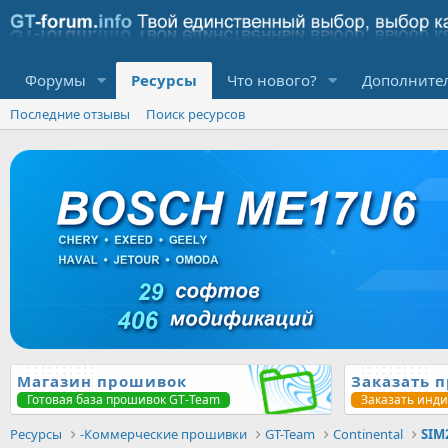
Форумы
Ресурсы
Что нового?
Дополните
Последние отзывы
Поиск ресурсов
Магазин прошивок
Заказать 
Готовая база прошивок GT-Team
Заказать инд
Ресурсы
-Коммерческие прошивки
GT-Team
Continental
SIM