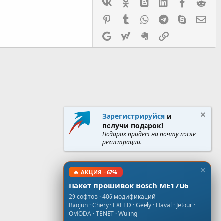
Vk
Ok
mes_blogger
Linked In
Facebook
Red
Pinterest
Tumblr
WhatsApp
Telegram
Skype
Эл.
Google
Yahoo
Evernote
Ссылка
Зарегистрируйся
и
получи подарок!
Подарок придёт на почту после
регистрации.
🔥 АКЦИЯ −67%
Пакет прошивок Bosch ME17U6
29 софтов · 406 модификаций
Baojun · Chery · EXEED · Geely · Haval · Jetour ·
OMODA · TENET · Wuling