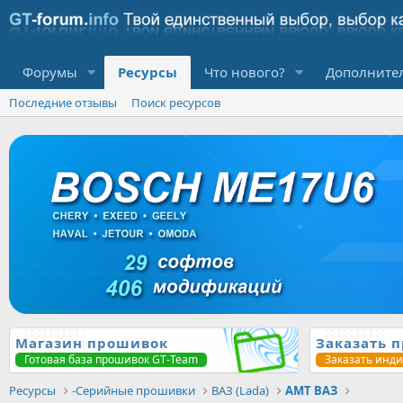
Форумы
Ресурсы
Что нового?
Дополните
Последние отзывы
Поиск ресурсов
Магазин прошивок
Заказать 
Готовая база прошивок GT-Team
Заказать инд
Ресурсы
-Серийные прошивки
ВАЗ (Lada)
АМТ ВАЗ