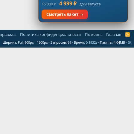
4 999 ₽
15 000 ₽
до 9 августа
Смотреть пакет →
 правила
Политика конфиденциальности
Помощь
Главная
R
S
Ширина
Запросов
69
Время
0.1932s
Память
4.04MB
S