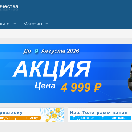
льно
Магазин
прошивку
Наш Телеграмм канал
ивидульную прошивку
Подписаться на Telegram канал