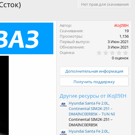
Cсток)
Нет прав для скачивания
Автор
iKoJI9IH
Скачивания
19
Просмотры
1,156
Первый выпуск
3 Июн 2021
Обновление
3 Июн 2021
0
Оценка
.
0 оценок
0
0
з
Дополнительная информация
в
ё
Получить поддержку
з
д
Другие ресурсы от iKoJI9IH
Hyundai Santa Fe 2.0L,
Continental SIM2K-251 –
DMAINC0ERB5K – TUN NI
Continental SIM2K-251 –
DMAINC0ERB5K
Hyundai Santa Fe 2.0L,