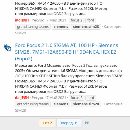
Номер ЭБУ: 7M51-12A650-FB Идентификатор ПО:
H10D4NCA.HEX Формат: *.bin Размер: 512Kb Метод
программирования: OBD2 Загрузчик...
iKoJI9IH
Ресурс
7 Май 2021
focus 2
ford
Категория:
grand tuning teams
siemens
siemens
sim28
SIM28
Ford Focus 2 1.6 SIGMA AT, 100 HP - Siemens
SIM28, 7M51-12A650-FB H10D4NCA.HEX Е2
(Евро2)
Марка авто: Ford Модель авто: Focus 2 Год выпуска авто:
2005+ Объем двигателя: 1.6 SIGMA Мощность двигателя (в
Л.С.): 100 Тип КПП: AT Тип блока управления: Siemens SIM28
Номер ЭБУ: 7M51-12A650-FB Идентификатор ПО:
H10D4NCA.HEX Формат: *.bin Размер: 512Kb Метод
программирования: OBD2 Загрузчик...
iKoJI9IH
Ресурс
7 Май 2021
focus 2
ford
Категория:
grand tuning teams
siemens
siemens
sim28
SIM28
Last
1 из 2
Вперёд