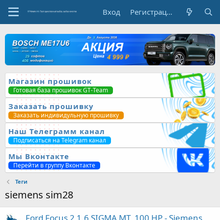
Вход
Регистрация
Магазин прошивок
Готовая база прошивок GT-Team
Заказать прошивку
Заказать индивидульную прошивку
Наш Телеграмм канал
Подписаться на Telegram канал
Мы Вконтакте
Перейти в группу Вконтакте
Теги
siemens sim28
Ford Focus 2 1.6 SIGMA MT, 100 HP - Siemens