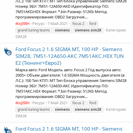
Л.С.): 100 Тип КПП: MT Тип блока управления: Siemens SIM28
Номер ЭБУ: 7M51-12A650-AKD Идентификатор ПО:
7M51AKD.HEX Формат: *.bin Размер: 512Kb Метод
программирования: OBD2 Загрузчик...
iKoJI9IH
Ресурс
7 Май 2021
focus 2
ford
Категория:
grand tuning teams
siemens
siemens
sim28
SIM28
Ford Focus 2 1.6 SIGMA MT, 100 HP - Siemens
SIM28, 7M51-12A650-AKC 7M51AKC.HEX TUN
Е2 (Тюнинг+Евро2)
Марка авто: Ford Модель авто: Focus 2 Год выпуска авто:
2005+ Объем двигателя: 1.6 SIGMA Мощность двигателя (в
Л.С.): 100 Тип КПП: MT Тип блока управления: Siemens SIM28
Номер ЭБУ: 7M51-12A650-AKC Идентификатор ПО:
7M51AKC.HEX Формат: *.bin Размер: 512Kb Метод
программирования: OBD2 Загрузчик...
iKoJI9IH
Ресурс
7 Май 2021
focus 2
ford
Категория:
grand tuning teams
siemens
siemens
sim28
SIM28
Ford Focus 2 1.6 SIGMA MT, 100 HP - Siemens