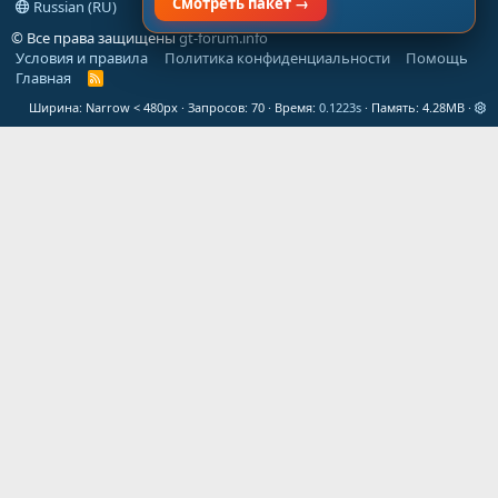
Смотреть пакет →
Russian (RU)
© Все права защищены
gt-forum.info
Условия и правила
Политика конфиденциальности
Помощь
Главная
R
S
Ширина
Запросов
70
Время
0.1223s
Память
4.28MB
S