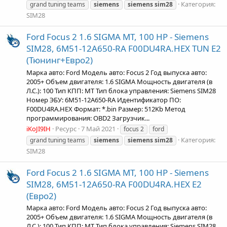
Категория:
grand tuning teams
siemens
siemens
sim28
SIM28
Ford Focus 2 1.6 SIGMA MT, 100 HP - Siemens
SIM28, 6M51-12A650-RA F00DU4RA.HEX TUN Е2
(Тюнинг+Евро2)
Марка авто: Ford Модель авто: Focus 2 Год выпуска авто:
2005+ Объем двигателя: 1.6 SIGMA Мощность двигателя (в
Л.С.): 100 Тип КПП: MT Тип блока управления: Siemens SIM28
Номер ЭБУ: 6M51-12A650-RA Идентификатор ПО:
F00DU4RA.HEX Формат: *.bin Размер: 512Kb Метод
программирования: OBD2 Загрузчик...
iKoJI9IH
Ресурс
7 Май 2021
focus 2
ford
Категория:
grand tuning teams
siemens
siemens
sim28
SIM28
Ford Focus 2 1.6 SIGMA MT, 100 HP - Siemens
SIM28, 6M51-12A650-RA F00DU4RA.HEX Е2
(Евро2)
Марка авто: Ford Модель авто: Focus 2 Год выпуска авто:
2005+ Объем двигателя: 1.6 SIGMA Мощность двигателя (в
Л.С.): 100 Тип КПП: MT Тип блока управления: Siemens SIM28