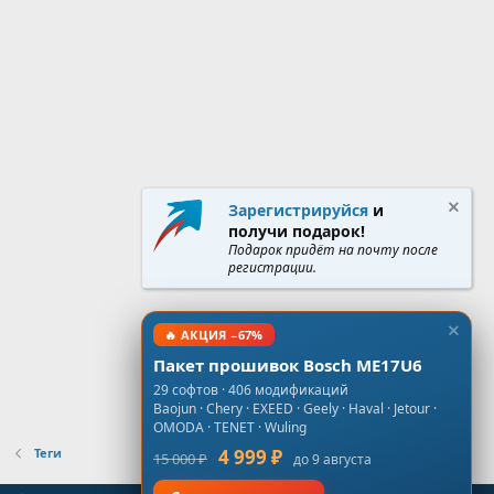
Зарегистрируйся
и
получи подарок!
Подарок придёт на почту после
регистрации.
🔥 АКЦИЯ −67%
Пакет прошивок Bosch ME17U6
29 софтов · 406 модификаций
Baojun · Chery · EXEED · Geely · Haval · Jetour ·
OMODA · TENET · Wuling
Теги
4 999 ₽
15 000 ₽
до 9 августа