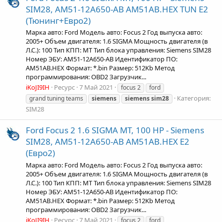
SIM28, AM51-12A650-AB AM51AB.HEX TUN Е2
(Тюнинг+Евро2)
Марка авто: Ford Модель авто: Focus 2 Год выпуска авто:
2005+ Объем двигателя: 1.6 SIGMA Мощность двигателя (в
Л.С.): 100 Тип КПП: MT Тип блока управления: Siemens SIM28
Номер ЭБУ: AM51-12A650-AB Идентификатор ПО:
AM51AB.HEX Формат: *.bin Размер: 512Kb Метод
программирования: OBD2 Загрузчик...
iKoJI9IH
Ресурс
7 Май 2021
focus 2
ford
Категория:
grand tuning teams
siemens
siemens
sim28
SIM28
Ford Focus 2 1.6 SIGMA MT, 100 HP - Siemens
SIM28, AM51-12A650-AB AM51AB.HEX Е2
(Евро2)
Марка авто: Ford Модель авто: Focus 2 Год выпуска авто:
2005+ Объем двигателя: 1.6 SIGMA Мощность двигателя (в
Л.С.): 100 Тип КПП: MT Тип блока управления: Siemens SIM28
Номер ЭБУ: AM51-12A650-AB Идентификатор ПО:
AM51AB.HEX Формат: *.bin Размер: 512Kb Метод
программирования: OBD2 Загрузчик...
iKoJI9IH
Ресурс
7 Май 2021
focus 2
ford