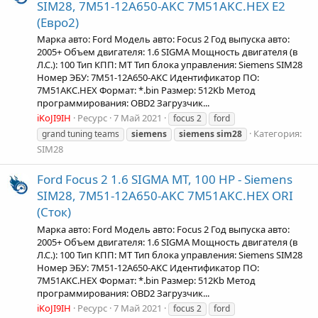
SIM28, 7M51-12A650-AKC 7M51AKC.HEX Е2
(Евро2)
Марка авто: Ford Модель авто: Focus 2 Год выпуска авто:
2005+ Объем двигателя: 1.6 SIGMA Мощность двигателя (в
Л.С.): 100 Тип КПП: MT Тип блока управления: Siemens SIM28
Номер ЭБУ: 7M51-12A650-AKC Идентификатор ПО:
7M51AKC.HEX Формат: *.bin Размер: 512Kb Метод
программирования: OBD2 Загрузчик...
iKoJI9IH
Ресурс
7 Май 2021
focus 2
ford
Категория:
grand tuning teams
siemens
siemens
sim28
SIM28
Ford Focus 2 1.6 SIGMA MT, 100 HP - Siemens
SIM28, 7M51-12A650-AKC 7M51AKC.HEX ORI
(Сток)
Марка авто: Ford Модель авто: Focus 2 Год выпуска авто:
2005+ Объем двигателя: 1.6 SIGMA Мощность двигателя (в
Л.С.): 100 Тип КПП: MT Тип блока управления: Siemens SIM28
Номер ЭБУ: 7M51-12A650-AKC Идентификатор ПО:
7M51AKC.HEX Формат: *.bin Размер: 512Kb Метод
программирования: OBD2 Загрузчик...
iKoJI9IH
Ресурс
7 Май 2021
focus 2
ford