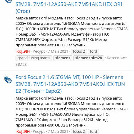
SIM28, 7M51-12A650-AKE 7M51AKE.HEX ORI
(Сток)
Марка авто: Ford Модель авто: Focus 2 Год выпуска авто:
2005+ Объем двигателя: 1.6 SIGMA Мощность двигателя (в
Л.С.): 100 Тип КПП: MT Тип блока управления: Siemens SIM28
Номер ЭБУ: 7M51-12A650-AKE Идентификатор ПО:
7M51AKE.HEX Формат: *.bin Размер: 512Kb Метод
программирования: OBD2 Загрузчик...
iKoJI9IH
Ресурс
7 Май 2021
focus 2
ford
Категория:
grand tuning teams
siemens
siemens
sim28
SIM28
Ford Focus 2 1.6 SIGMA MT, 100 HP - Siemens
SIM28, 7M51-12A650-AKD 7M51AKD.HEX TUN
Е2 (Тюнинг+Евро2)
Марка авто: Ford Модель авто: Focus 2 Год выпуска авто:
2005+ Объем двигателя: 1.6 SIGMA Мощность двигателя (в
Л.С.): 100 Тип КПП: MT Тип блока управления: Siemens SIM28
Номер ЭБУ: 7M51-12A650-AKD Идентификатор ПО:
7M51AKD.HEX Формат: *.bin Размер: 512Kb Метод
программирования: OBD2 Загрузчик...
iKoJI9IH
Ресурс
7 Май 2021
focus 2
ford