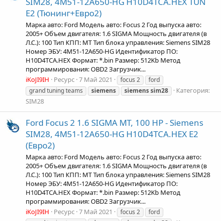
SIM28, 4M51-12A650-HG H10D4TCA.HEX TUN
Е2 (Тюнинг+Евро2)
Марка авто: Ford Модель авто: Focus 2 Год выпуска авто:
2005+ Объем двигателя: 1.6 SIGMA Мощность двигателя (в
Л.С.): 100 Тип КПП: MT Тип блока управления: Siemens SIM28
Номер ЭБУ: 4M51-12A650-HG Идентификатор ПО:
H10D4TCA.HEX Формат: *.bin Размер: 512Kb Метод
программирования: OBD2 Загрузчик...
iKoJI9IH
Ресурс
7 Май 2021
focus 2
ford
Категория:
grand tuning teams
siemens
siemens
sim28
SIM28
Ford Focus 2 1.6 SIGMA MT, 100 HP - Siemens
SIM28, 4M51-12A650-HG H10D4TCA.HEX Е2
(Евро2)
Марка авто: Ford Модель авто: Focus 2 Год выпуска авто:
2005+ Объем двигателя: 1.6 SIGMA Мощность двигателя (в
Л.С.): 100 Тип КПП: MT Тип блока управления: Siemens SIM28
Номер ЭБУ: 4M51-12A650-HG Идентификатор ПО:
H10D4TCA.HEX Формат: *.bin Размер: 512Kb Метод
программирования: OBD2 Загрузчик...
iKoJI9IH
Ресурс
7 Май 2021
focus 2
ford