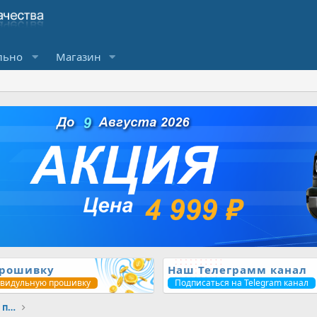
льно
Магазин
прошивку
Наш Телеграмм канал
ивидульную прошивку
Подписаться на Telegram канал
Прошивки для ЧИП тюнинга [ Авторские прошивки ]