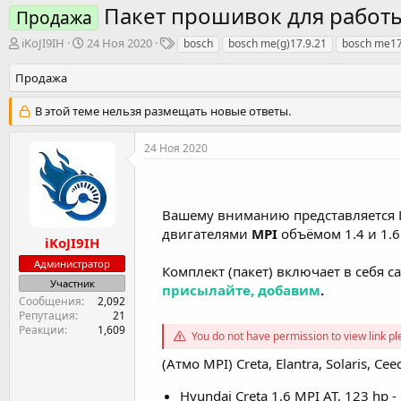
Пакет прошивок для работы 
Продажа
А
Д
Т
iKoJI9IH
24 Ноя 2020
bosch
bosch me(g)17.9.21
bosch me17
в
а
е
т
т
г
Продажа
о
а
и
р
н
В этой теме нельзя размещать новые ответы.
т
а
е
ч
24 Ноя 2020
м
а
ы
л
а
Вашему вниманию представляется 
двигателями
MPI
объёмом 1.4 и 1.6 
iKoJI9IH
Администратор
Комплект (пакет) включает в себя
Участник
присылайте, добавим
.
Сообщения
2,092
Репутация
21
Реакции
1,609
You do not have permission to view link p
(Атмо MPI) Creta, Elantra, Solaris, Ce
Hyundai Creta 1.6 MPI AT, 123 hp