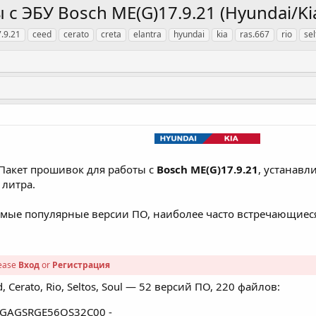
с ЭБУ Bosch ME(G)17.9.21 (Hyundai/K
.9.21
ceed
cerato
creta
elantra
hyundai
kia
ras.667
rio
sel
Пакет прошивок для работы с
Bosch ME(G)17.9.21
, устанавл
литра.​
 самые популярные версии ПО, наиболее часто встречающиес
lease
Вход
or
Регистрация
ed, Cerato, Rio, Seltos, Soul — 52 версий ПО, 220 файлов:​
 - GAGSRGE56QS32C00 -