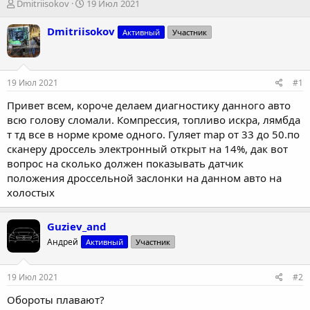
А
Д
Dmitriisokov
19 Июл 2021
в
а
т
т
Dmitriisokov
Активный
Участник
о
а
р
н
т
а
е
ч
19 Июл 2021
#1
м
а
ы
л
Привет всем, короче делаем диагностику данного авто
а
всю голову сломали. Компрессия, топливо искра, лямбда
т тд все в норме кроме одного. Гуляет map от 33 до 50.по
сканеру дроссель электронный открыт на 14%, дак вот
вопрос на сколько должен показывать датчик
положения дроссельной заслонки на данном авто на
холостых
Guziev_and
Андрей
Активный
Участник
19 Июл 2021
#2
Обороты плавают?