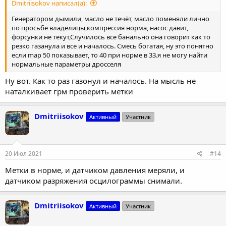
Dmitriisokov написал(а):
Генератором дымили, масло не течёт, масло поменяли лично
по просьбе владелицы,компрессия норма, насос давит,
форсунки не текут,Случилось все банально она говорит как то
резко газанула и все и началось. Смесь богатая, ну это понятно
если map 50 показывает, то 40 при норме в 33.я не могу найти
нормальные параметры дросселя
Ну вот. Как то раз газонул и началось. На мысль не
наталкивает грм проверить метки
Dmitriisokov
Активный
Участник
20 Июл 2021
#14
Метки в норме, и датчиком давления меряли, и
датчиком разряжения осцилограммы снимали.
Dmitriisokov
Активный
Участник