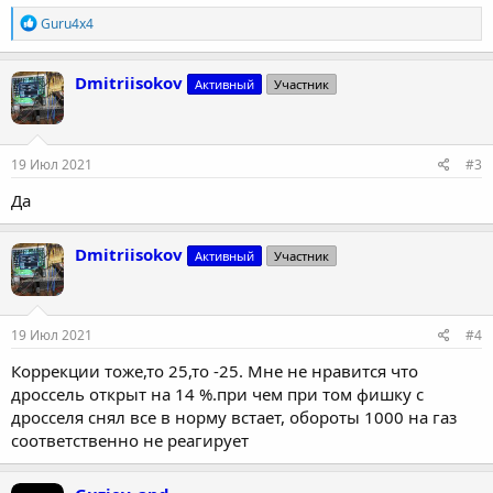
Р
Guru4x4
е
а
к
Dmitriisokov
Активный
Участник
ц
и
и
:
19 Июл 2021
#3
Да
Dmitriisokov
Активный
Участник
19 Июл 2021
#4
Коррекции тоже,то 25,то -25. Мне не нравится что
дроссель открыт на 14 %.при чем при том фишку с
дросселя снял все в норму встает, обороты 1000 на газ
соответственно не реагирует