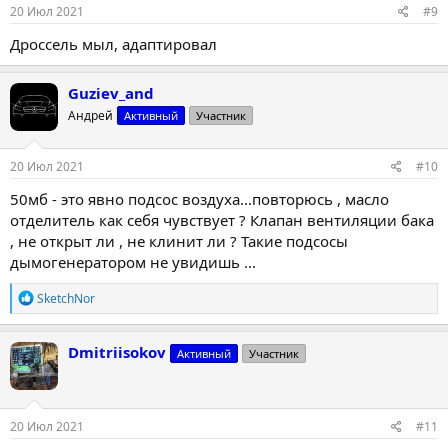
20 Июл 2021
#9
Дроссель мыл, адаптировал
Guziev_and
Андрей
Активный
Участник
20 Июл 2021
#10
50мб - это явно подсос воздуха...повторюсь , масло
отделитель как себя чувствует ? Клапан вентиляции бака
, не открыт ли , не клинит ли ? Такие подсосы
дымогенератором не увидишь ...
Р
SketchNor
е
а
к
Dmitriisokov
Активный
Участник
ц
и
и
:
20 Июл 2021
#11