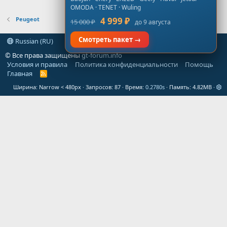
OMODA · TENET · Wuling
Peugeot
4 999 ₽
15 000 ₽
до 9 августа
Смотреть пакет →
Russian (RU)
© Все права защищены
gt-forum.info
Условия и правила
Политика конфиденциальности
Помощь
Главная
R
S
Ширина
Запросов
87
Время
0.2780s
Память
4.82MB
S