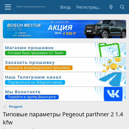
Вход
Регистрация
Магазин прошивок
Готовая база прошивок GT-Team
Заказать прошивку
Заказать индивидульную прошивку
Наш Телеграмм канал
Подписаться на Telegram канал
Мы Вконтакте
Перейти в группу Вконтакте
Peugeot
Типовые параметры Pegeout parthner 2 1.4
kfw