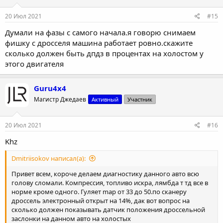
20 Июл 2021
#15
Думали на фазы с самого начала.я говорю снимаем
фишку с дросселя машина работает ровно.скажите
сколько должен быть дпдз в процентах на холостом у
этого двигателя
Guru4x4
Магистр Джедаев
Активный
Участник
20 Июл 2021
#16
Khz
Dmitriisokov написал(а):
Привет всем, короче делаем диагностику данного авто всю
голову сломали. Компрессия, топливо искра, лямбда т тд все в
норме кроме одного. Гуляет map от 33 до 50.по сканеру
дроссель электронный открыт на 14%, дак вот вопрос на
сколько должен показывать датчик положения дроссельной
заслонки на данном авто на холостых