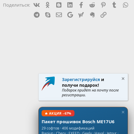
Vk
Ok
mes_blogger
Linked In
Facebook
Reddit
Pinterest
Tumblr
W
Поделиться:
Telegram
Skype
Эл. почта
Google
Yahoo
Evernote
Ссылка
Зарегистрируйся
и
получи подарок!
Подарок придёт на почту после
регистрации.
🔥 АКЦИЯ −67%
Пакет прошивок Bosch ME17U6
29 софтов · 406 модификаций
Baojun · Chery · EXEED · Geely · Haval · Jetour ·