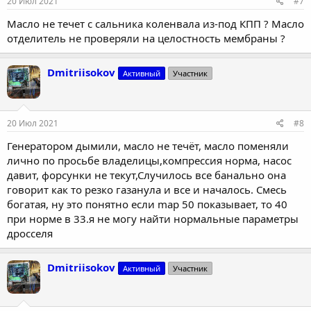
20 Июл 2021
#7
Масло не течет с сальника коленвала из-под КПП ? Масло
отделитель не проверяли на целостность мембраны ?
Dmitriisokov
Активный
Участник
20 Июл 2021
#8
Генератором дымили, масло не течёт, масло поменяли
лично по просьбе владелицы,компрессия норма, насос
давит, форсунки не текут,Случилось все банально она
говорит как то резко газанула и все и началось. Смесь
богатая, ну это понятно если map 50 показывает, то 40
при норме в 33.я не могу найти нормальные параметры
дросселя
Dmitriisokov
Активный
Участник