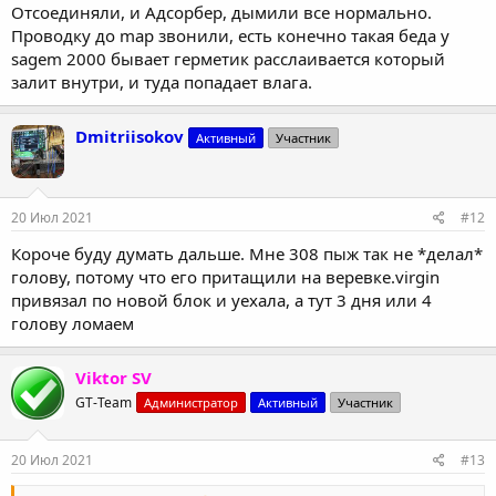
Отсоединяли, и Адсорбер, дымили все нормально.
Проводку до map звонили, есть конечно такая беда у
sagem 2000 бывает герметик расслаивается который
залит внутри, и туда попадает влага.
Dmitriisokov
Активный
Участник
20 Июл 2021
#12
Короче буду думать дальше. Мне 308 пыж так не *делал*
голову, потому что его притащили на веревке.virgin
привязал по новой блок и уехала, а тут 3 дня или 4
голову ломаем
Viktor SV
GT-Team
Администратор
Активный
Участник
20 Июл 2021
#13