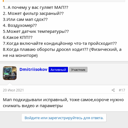
1. А почему у вас гуляет МАП??
2. Может фильтр засраный??
3.Или сам мап сдох??
4. Воздухомер??
5.Может датчик температуры??
6.Какое КПП??
7.Когда включайте кондицйонер что-та пройсходит??
8.Когда плаваю обороты дросел ходит?? (Физический, а
не на мониторе)
Dmitriisokov
Активный
Участник
20 Июл 2021
#17
Мап подкидывали исправный, тоже самое,короче нужно
снимать видео и параметры
Войдите или зарегистрируйтесь для ответа.