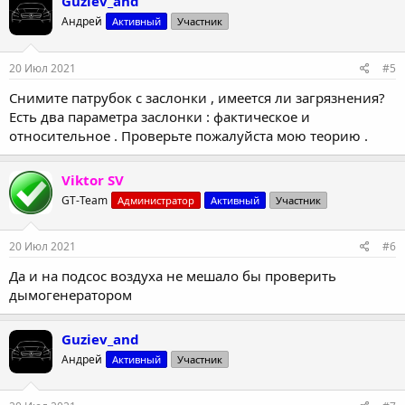
Guziev_and
Андрей
Активный
Участник
20 Июл 2021
#5
Снимите патрубок с заслонки , имеется ли загрязнения?
Есть два параметра заслонки : фактическое и
относительное . Проверьте пожалуйста мою теорию .
Viktor SV
GT-Team
Администратор
Активный
Участник
20 Июл 2021
#6
Да и на подсос воздуха не мешало бы проверить
дымогенератором
Guziev_and
Андрей
Активный
Участник