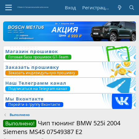
Вход
Регистрация
Магазин прошивок
Готовая база прошивок GT-Team
Заказать прошивку
Заказать индивидульную прошивку
Наш Телеграмм канал
Подписаться на Telegram канал
Мы Вконтакте
Перейти в группу Вконтакте
Выполнено
Чип тюнинг BMW 525i 2004
Выполнено!
Siemens MS45 07549387 E2