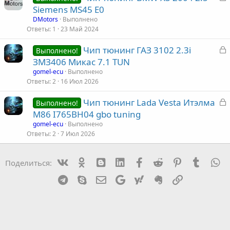
а
Siemens MS45 E0
а
к
DMotors
Выполнено
р
Ответы
1
23 Май 2024
З
Чип тюнинг ГАЗ 3102 2.3i
т
Выполнено!
а
ЗМЗ406 Микас 7.1 TUN
а
к
gomel-ecu
Выполнено
р
Ответы
2
16 Июл 2026
З
Чип тюнинг Lada Vesta Итэлма
т
Выполнено!
а
M86 I765BH04 gbo tuning
а
к
gomel-ecu
Выполнено
р
Ответы
2
7 Июл 2026
т
Vk
Ok
mes_blogger
Linked In
Facebook
Reddit
Pinterest
Tumblr
W
Поделиться:
а
Telegram
Skype
Эл. почта
Google
Yahoo
Evernote
Ссылка