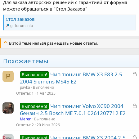
Для заказа авторских решений с гарантией от форума
можете обращаться в "Стол Заказов"
Стол заказов
gt-forum.info
В этой теме нельзя размещать новые ответы.
Похожие темы
З
Чип тюнинг BMW X3 E83 2.5
Выполнено!
P
а
2004 Siemens MS45 E2
к
pavka
Выполнено
р
Ответы
1
1 Авг 2025
З
Чип тюнинг Volvo XC90 2004
т
Выполнено!
а
бензин 2.5 Bosch ME 7.0.1 0261207712 E2
а
к
Meren
Выполнено
р
Ответы
2
20 Июн 2026
З
Чип тюнинг BMW X3 2004 2.5
т
Выполнено!