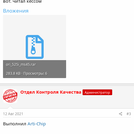
вот. читал кессом
Вложения
ori_525i_ms45.rar
283.8 KB · Просмотры: 6
Отдел Контроля Качества
Администратор
12 Авг 2021
#3
Выполнил
Arti-Chip