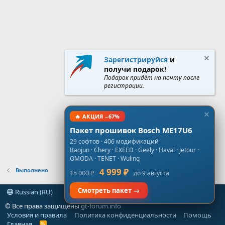
Зарегистрируйся
и
получи подарок!
Подарок придёт на почту после
регистрации.
🔥 АКЦИЯ −67%
Пакет прошивок Bosch ME17U6
29 софтов · 406 модификаций
Baojun · Chery · EXEED · Geely · Haval · Jetour ·
OMODA · TENET · Wuling
Выполнено
4 999 ₽
15 000 ₽
до 9 августа
Смотреть пакет →
Russian (RU)
© Все права защищены
gt-forum.info
Условия и правила
Политика конфиденциальности
Помощь
Главная
R