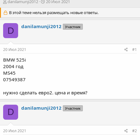
А
Д
danilamunji2012
20 Июл 2021
в
а
т
В этой теме нельзя размещать новые ответы.
т
о
а
р
н
danilamunji2012
Участник
D
т
а
е
ч
м
а
ы
л
20 Июл 2021
#1
а
BMW 525i
2004 год
MS45
07549387
нужно сделать евро2. цена и время?
danilamunji2012
Участник
D
20 Июл 2021
#2